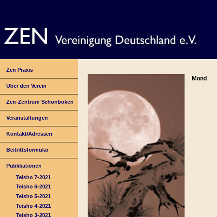
Zen Praxis
Mond
Über den Verein
Zen-Zentrum Schönböken
Veranstaltungen
Kontakt/Adressen
Beitrittsformular
Publikationen
Teisho 7-2021
Teisho 6-2021
Teisho 5-2021
Teisho 4-2021
Teisho 3-2021