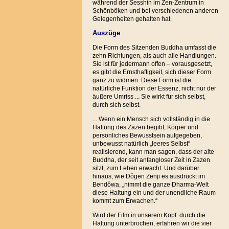
während der Sesshin im Zen-Zentrum in
Schönböken und bei verschiedenen anderen
Gelegenheiten gehalten hat.
Auszüge
Die Form des Sitzenden Buddha umfasst die
zehn Richtungen, als auch alle Handlungen.
Sie ist für jedermann offen – vorausgesetzt,
es gibt die Ernsthaftigkeit, sich dieser Form
ganz zu widmen. Diese Form ist die
natürliche Funktion der Essenz, nicht nur der
äußere Umriss ... Sie wirkt für sich selbst,
durch sich selbst.
... Wenn ein Mensch sich vollständig in die
Haltung des Zazen begibt, Körper und
persönliches Bewusstsein aufgegeben,
unbewusst natürlich „leeres Selbst“
realisierend, kann man sagen, dass der alte
Buddha, der seit anfangloser Zeit in Zazen
sitzt, zum Leben erwacht. Und darüber
hinaus, wie Dôgen Zenji es ausdrückt im
Bendôwa, „nimmt die ganze Dharma-Welt
diese Haltung ein und der unendliche Raum
kommt zum Erwachen.“
Wird der Film in unserem Kopf durch die
Haltung unterbrochen, erfahren wir die vier