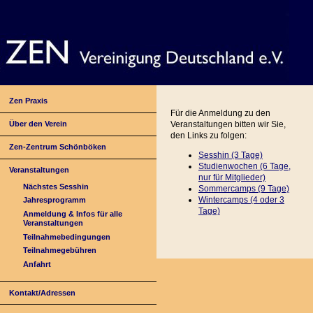
Zen Praxis
Für die Anmeldung zu den
Über den Verein
Veranstaltungen bitten wir Sie,
den Links zu folgen:
Zen-Zentrum Schönböken
Sesshin (3 Tage)
Studienwochen (6 Tage,
Veranstaltungen
nur für Mitglieder)
Nächstes Sesshin
Sommercamps (9 Tage)
Wintercamps (4 oder
3
Jahresprogramm
Tage)
Anmeldung & Infos für alle
Veranstaltungen
Teilnahmebedingungen
Teilnahmegebühren
Anfahrt
Kontakt/Adressen