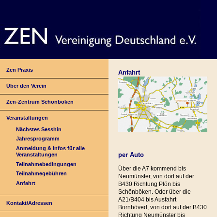
Zen Praxis
Anfahrt
Über den Verein
Zen-Zentrum Schönböken
Veranstaltungen
Nächstes Sesshin
Jahresprogramm
Anmeldung & Infos für alle
per Auto
Veranstaltungen
Teilnahmebedingungen
Über die A7 kommend bis
Teilnahmegebühren
Neumünster, von dort auf der
Anfahrt
B430 Richtung Plön bis
Schönböken. Oder über die
A21/B404 bis Ausfahrt
Kontakt/Adressen
Bornhöved, von dort auf der B430
Richtung Neumünster bis