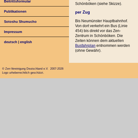
Beitrittsformular
Schönböken (siehe Skizze).
Publikationen
per Zug
Bis Neumünster Hauptbahnhof.
Sotoshu Shumucho
Von dort verkehrt ein Bus (Linie
454) bis direkt vor das Zen-
Impressum
Zentrum in Schönböken. Die
Zeiten können dem aktuellen
deutsch
|
english
Busfahrplan
entnommen werden
(ohne Gewähr).
© Zen-Vereinigung Deutschland e.V. 2007-2026
Logo urheberrechtlich geschützt.