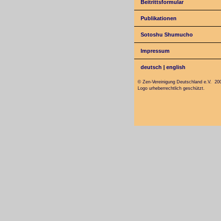
Beitrittsformular
Publikationen
Sotoshu Shumucho
Impressum
deutsch
|
english
© Zen-Vereinigung Deutschland e.V. 20
Logo urheberrechtlich geschützt.