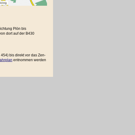
ichtung Plön bis
on dort auf der B430
454) bis direkt vor das Zen-
ahrplan
entnommen werden