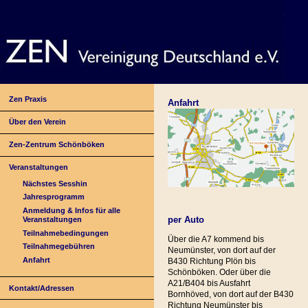
Zen Praxis
Anfahrt
Über den Verein
Zen-Zentrum Schönböken
Veranstaltungen
Nächstes Sesshin
Jahresprogramm
Anmeldung & Infos für alle
per Auto
Veranstaltungen
Teilnahmebedingungen
Über die A7 kommend bis
Teilnahmegebühren
Neumünster, von dort auf der
Anfahrt
B430 Richtung Plön bis
Schönböken. Oder über die
A21/B404 bis Ausfahrt
Kontakt/Adressen
Bornhöved, von dort auf der B430
Richtung Neumünster bis