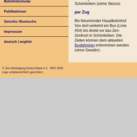
Beitrittsformular
Schönböken (siehe Skizze).
Publikationen
per Zug
Bis Neumünster Hauptbahnhof.
Sotoshu Shumucho
Von dort verkehrt ein Bus (Linie
454) bis direkt vor das Zen-
Impressum
Zentrum in Schönböken. Die
Zeiten können dem aktuellen
deutsch
|
english
Busfahrplan
entnommen werden
(ohne Gewähr).
© Zen-Vereinigung Deutschland e.V. 2007-2026
Logo urheberrechtlich geschützt.