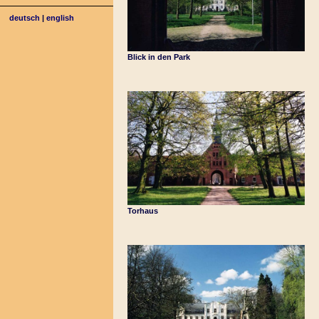
deutsch
|
english
Blick in den Park
Torhaus