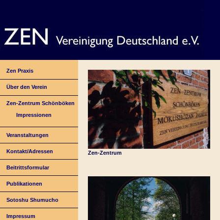
Zen Praxis
Über den Verein
Zen-Zentrum Schönböken
Impressionen
Veranstaltungen
Kontakt/Adressen
Zen-Zentrum
Beitrittsformular
Publikationen
Sotoshu Shumucho
Impressum