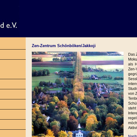
Zen-Zentrum Schönböken/Jakkoji
Das 
Moku
als H
Zen-
gegrü
Sess
inten
Stud
von Z
Tenbr
Schül
steh
Inter
regel
möch
Aktiv
Narit