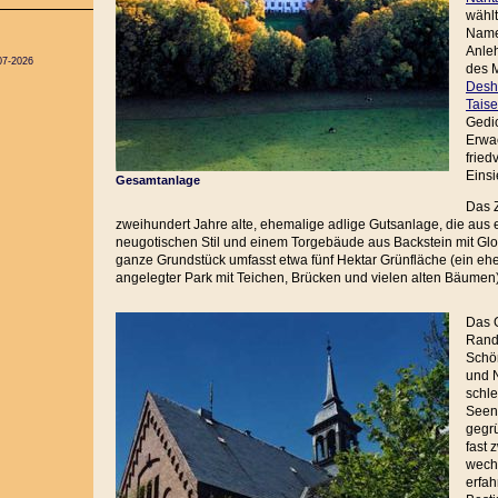
wähl
Name
Anle
07-2026
des 
Desh
Taise
Gedic
Erwa
fried
Einsi
Gesamtanlage
Das Z
zweihundert Jahre alte, ehemalige adlige Gutsanlage, die aus
neugotischen Stil und einem Torgebäude aus Backstein mit Gl
ganze Grundstück umfasst etwa fünf Hektar Grünfläche (ein eh
angelegter Park mit Teichen, Brücken und vielen alten Bäumen)
Das 
Rand
Schön
und 
schle
Seenp
gegrü
fast 
wech
erfah