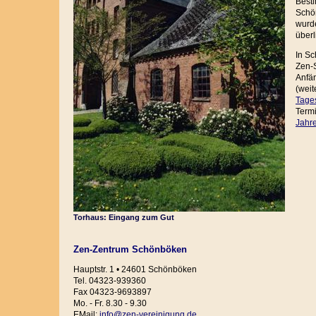
Best
Schö
wurde
überl
In Sc
Zen-S
Anfä
(wei
Tage
Term
Jahr
Torhaus: Eingang zum Gut
Zen-Zentrum Schönböken
Hauptstr. 1 • 24601 Schönböken
Tel. 04323-939360
Fax 04323-9693897
Mo. - Fr. 8.30 - 9.30
EMail:
info@zen-vereinigung.de