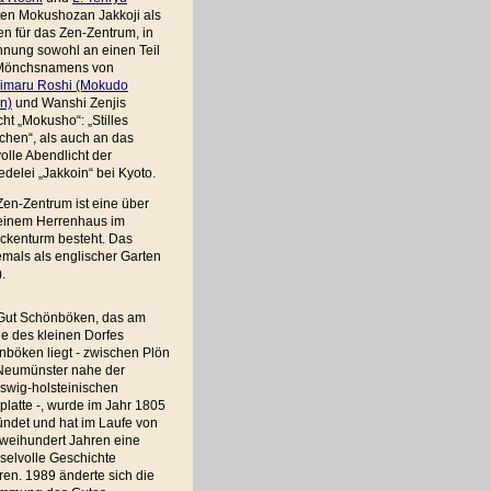
ten Mokushozan Jakkoji als
n für das Zen-Zentrum, in
hnung sowohl an einen Teil
Mönchsnamens von
imaru Roshi (Mokudo
n)
und Wanshi Zenjis
ht „Mokusho“: „Stilles
chen“, als auch an das
volle Abendlicht der
edelei „Jakkoin“ bei Kyoto.
en-Zentrum ist eine über
 einem Herrenhaus im
ockenturm besteht. Das
emals als englischer Garten
.
Gut Schönböken, das am
e des kleinen Dorfes
böken liegt - zwischen Plön
Neumünster nahe der
swig-holsteinischen
latte -, wurde im Jahr 1805
ndet und hat im Laufe von
zweihundert Jahren eine
selvolle Geschichte
ren. 1989 änderte sich die