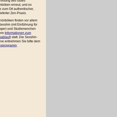
immung des Gutes
nböken erneut, und es
 zum Ort authentischer,
ieferter Zen-Praxis.
hönböken finden vor allem
esshin (mit Einführung für
nger) und Studienwochen
tere
Informationen zum
sablauf
) statt. Die Sesshin-
ine entnehmen Sie bitte dem
esprogramm
.