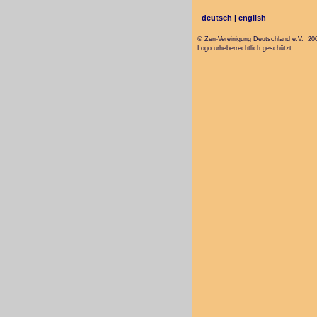
deutsch
|
english
© Zen-Vereinigung Deutschland e.V. 20
Logo urheberrechtlich geschützt.