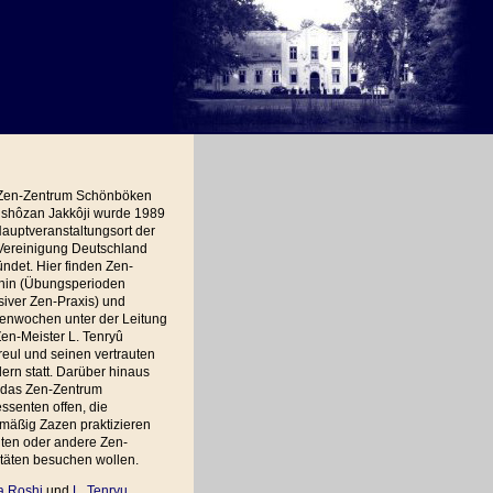
Zen-Zentrum Schönböken
shôzan Jakkôji wurde 1989
auptveranstaltungsort der
Vereinigung Deutschland
ndet. Hier finden Zen-
hin (Übungsperioden
siver Zen-Praxis) und
ienwochen unter der Leitung
en-Meister L. Tenryû
eul und seinen vertrauten
ern statt. Darüber hinaus
t das Zen-Zentrum
essenten offen, die
mäßig Zazen praktizieren
ten oder andere Zen-
itäten besuchen wollen.
a Roshi
und
L. Tenryu