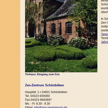
Best
Schö
wurde
überl
In Sc
Zen-S
Anfä
(wei
Tage
Term
Jahr
Torhaus: Eingang zum Gut
Zen-Zentrum Schönböken
Hauptstr. 1 • 24601 Schönböken
Tel. 04323-939360
Fax 04323-9693897
Mo. - Fr. 8.30 - 9.30
EMail:
info@zen-vereinigung.de