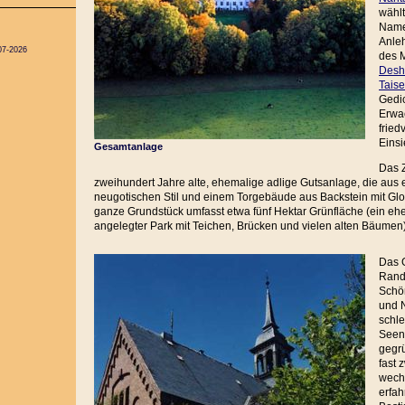
wähl
Name
Anle
07-2026
des 
Desh
Taise
Gedic
Erwa
fried
Einsi
Gesamtanlage
Das Z
zweihundert Jahre alte, ehemalige adlige Gutsanlage, die aus
neugotischen Stil und einem Torgebäude aus Backstein mit Gl
ganze Grundstück umfasst etwa fünf Hektar Grünfläche (ein eh
angelegter Park mit Teichen, Brücken und vielen alten Bäumen)
Das 
Rand
Schön
und 
schle
Seenp
gegrü
fast 
wech
erfah