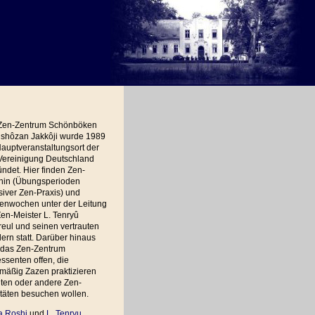
Zen-Zentrum Schönböken
shôzan Jakkôji wurde 1989
auptveranstaltungsort der
Vereinigung Deutschland
ndet. Hier finden Zen-
hin (Übungsperioden
siver Zen-Praxis) und
ienwochen unter der Leitung
en-Meister L. Tenryû
eul und seinen vertrauten
ern statt. Darüber hinaus
t das Zen-Zentrum
essenten offen, die
mäßig Zazen praktizieren
ten oder andere Zen-
itäten besuchen wollen.
a Roshi
und
L. Tenryu