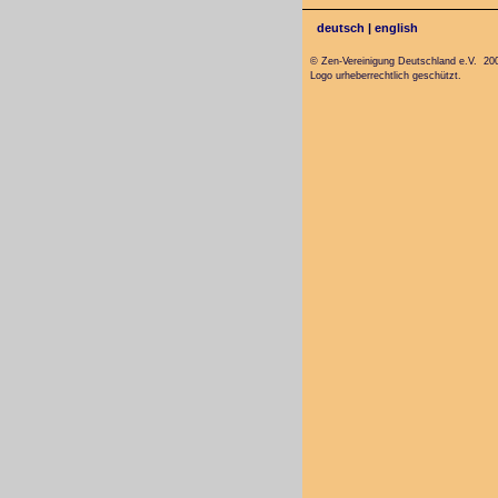
deutsch
|
english
© Zen-Vereinigung Deutschland e.V. 20
Logo urheberrechtlich geschützt.