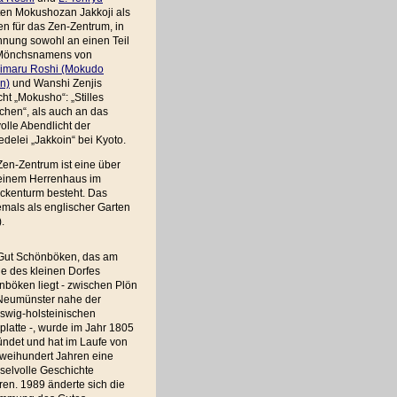
ten Mokushozan Jakkoji als
n für das Zen-Zentrum, in
hnung sowohl an einen Teil
Mönchsnamens von
imaru Roshi (Mokudo
n)
und Wanshi Zenjis
ht „Mokusho“: „Stilles
chen“, als auch an das
volle Abendlicht der
edelei „Jakkoin“ bei Kyoto.
en-Zentrum ist eine über
 einem Herrenhaus im
ockenturm besteht. Das
emals als englischer Garten
.
Gut Schönböken, das am
e des kleinen Dorfes
böken liegt - zwischen Plön
Neumünster nahe der
swig-holsteinischen
latte -, wurde im Jahr 1805
ndet und hat im Laufe von
zweihundert Jahren eine
selvolle Geschichte
ren. 1989 änderte sich die