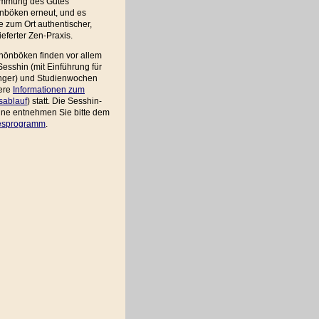
immung des Gutes
nböken erneut, und es
 zum Ort authentischer,
ieferter Zen-Praxis.
hönböken finden vor allem
esshin (mit Einführung für
nger) und Studienwochen
tere
Informationen zum
sablauf
) statt. Die Sesshin-
ine entnehmen Sie bitte dem
esprogramm
.