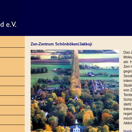
Zen-Zentrum Schönböken/Jakkoji
Das 
Moku
als H
Zen-
gegrü
Sess
inten
Stud
von Z
Tenbr
Schül
steh
Inter
regel
möch
Aktiv
Narit