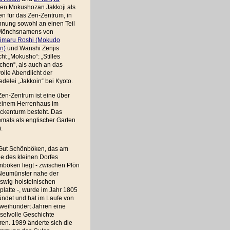
ten Mokushozan Jakkoji als
n für das Zen-Zentrum, in
hnung sowohl an einen Teil
Mönchsnamens von
imaru Roshi (Mokudo
n)
und Wanshi Zenjis
ht „Mokusho“: „Stilles
chen“, als auch an das
volle Abendlicht der
edelei „Jakkoin“ bei Kyoto.
en-Zentrum ist eine über
 einem Herrenhaus im
ockenturm besteht. Das
emals als englischer Garten
.
Gut Schönböken, das am
e des kleinen Dorfes
böken liegt - zwischen Plön
Neumünster nahe der
swig-holsteinischen
latte -, wurde im Jahr 1805
ndet und hat im Laufe von
zweihundert Jahren eine
selvolle Geschichte
ren. 1989 änderte sich die