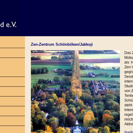
Zen-Zentrum Schönböken/Jakkoji
Das 
Moku
als H
Zen-
gegrü
Sess
inten
Stud
von Z
Tenbr
Schül
steh
Inter
regel
möch
Aktiv
Narit