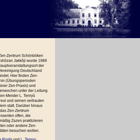
Zen-Zentrum Schönböken
shôzan Jakkôji wurde 1989
auptveranstaltungsort der
Vereinigung Deutschland
ndet. Hier finden Zen-
hin (Übungsperioden
siver Zen-Praxis) und
ienwochen unter der Leitung
en-Meister L. Tenryû
eul und seinen vertrauten
ern statt. Darüber hinaus
t das Zen-Zentrum
essenten offen, die
mäßig Zazen praktizieren
ten oder andere Zen-
itäten besuchen wollen.
a Roshi
und
L. Tenryu