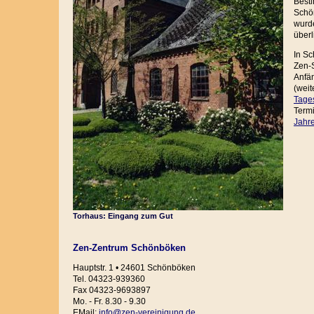
Best
Schö
wurde
überl
In Sc
Zen-S
Anfä
(wei
Tage
Term
Jahr
Torhaus: Eingang zum Gut
Zen-Zentrum Schönböken
Hauptstr. 1 • 24601 Schönböken
Tel. 04323-939360
Fax 04323-9693897
Mo. - Fr. 8.30 - 9.30
EMail:
info@zen-vereinigung.de