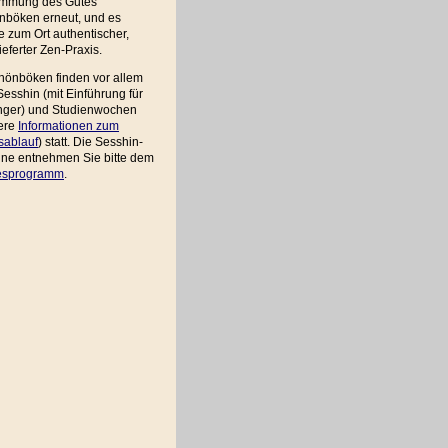
immung des Gutes
nböken erneut, und es
 zum Ort authentischer,
ieferter Zen-Praxis.
hönböken finden vor allem
esshin (mit Einführung für
nger) und Studienwochen
tere
Informationen zum
sablauf
) statt. Die Sesshin-
ine entnehmen Sie bitte dem
esprogramm
.