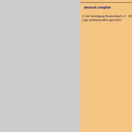
deutsch
|
english
© Zen-Vereinigung Deutschland e.V. 20
Logo urheberrechtlich geschützt.