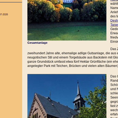
wähl
Name
Anle
07-2026
des 
Desh
Taise
Gedic
Erwa
fried
Einsi
Gesamtanlage
Das Z
zweihundert Jahre alte, ehemalige adlige Gutsanlage, die aus
neugotischen Stil und einem Torgebäude aus Backstein mit Gl
ganze Grundstück umfasst etwa fünf Hektar Grünfläche (ein eh
angelegter Park mit Teichen, Brücken und vielen alten Bäumen)
Das 
Rand
Schön
und 
schle
Seenp
gegrü
fast 
wech
erfah