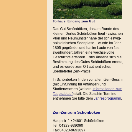
Torhaus: Eingang zum Gut
Das Gut Schönböken, das am Rande des
kleinen Dorfes Schönböken liegt - zwischen
Plön und Neumünster nahe der schleswig-
holsteinischen Seenplatte -, wurde im Jahr
1805 gegründet und hat im Laufe von fast
zweihundert Jahren eine wechselvolle
Geschichte erfahren. 1989 änderte sich die
Bestimmung des Gutes Schönböken erneut,
und es wurde zum Ort authentischer,
überlieferter Zen-Praxis.
In Schönböken finden vor allem Zen-Sesshin
(mit Einführung für Anfänger) und
Studienwochen (weitere
Informationen zum
Tagesablauf
) statt. Die Sesshin-Termine
entnehmen Sie bitte dem
Jahresprogramm
.
Zen-Zentrum Schönböken
Hauptstr. 1 • 24601 Schönböken
Tel. 04323-939360
Fax 04323-9693897