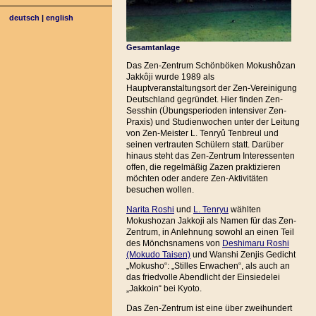
deutsch
|
english
Gesamtanlage
Das Zen-Zentrum Schönböken Mokushôzan
Jakkôji wurde 1989 als
Hauptveranstaltungsort der Zen-Vereinigung
Deutschland gegründet. Hier finden Zen-
Sesshin (Übungsperioden intensiver Zen-
Praxis) und Studienwochen unter der Leitung
von Zen-Meister L. Tenryû Tenbreul und
seinen vertrauten Schülern statt. Darüber
hinaus steht das Zen-Zentrum Interessenten
offen, die regelmäßig Zazen praktizieren
möchten oder andere Zen-Aktivitäten
besuchen wollen.
Narita Roshi
und
L. Tenryu
wählten
Mokushozan Jakkoji als Namen für das Zen-
Zentrum, in Anlehnung sowohl an einen Teil
des Mönchsnamens von
Deshimaru Roshi
(Mokudo Taisen)
und Wanshi Zenjis Gedicht
„Mokusho“: „Stilles Erwachen“, als auch an
das friedvolle Abendlicht der Einsiedelei
„Jakkoin“ bei Kyoto.
Das Zen-Zentrum ist eine über zweihundert