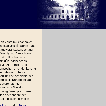
Zen-Zentrum Schönböken
shôzan Jakkôji wurde 1989
auptveranstaltungsort der
Vereinigung Deutschland
ndet. Hier finden Zen-
hin (Übungsperioden
siver Zen-Praxis) und
ienwochen unter der Leitung
en-Meister L. Tenryû
eul und seinen vertrauten
ern statt. Darüber hinaus
t das Zen-Zentrum
essenten offen, die
mäßig Zazen praktizieren
ten oder andere Zen-
itäten besuchen wollen.
a Roshi
und
L. Tenryu