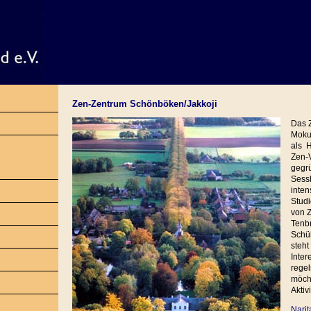
Zen-Zentrum Schönböken/Jakkoji
Das 
Moku
als H
Zen-
gegrü
Sess
inten
Stud
von Z
Tenbr
Schül
steh
Inter
regel
möch
Aktiv
Narit