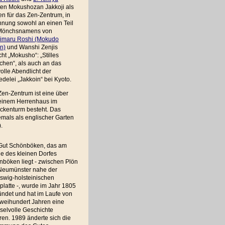
ten Mokushozan Jakkoji als
n für das Zen-Zentrum, in
hnung sowohl an einen Teil
Mönchsnamens von
imaru Roshi (Mokudo
n)
und Wanshi Zenjis
ht „Mokusho“: „Stilles
chen“, als auch an das
volle Abendlicht der
edelei „Jakkoin“ bei Kyoto.
en-Zentrum ist eine über
 einem Herrenhaus im
ockenturm besteht. Das
emals als englischer Garten
.
Gut Schönböken, das am
e des kleinen Dorfes
böken liegt - zwischen Plön
Neumünster nahe der
swig-holsteinischen
latte -, wurde im Jahr 1805
ndet und hat im Laufe von
zweihundert Jahren eine
selvolle Geschichte
ren. 1989 änderte sich die