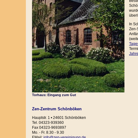
Best
Schö
wurde
überl
In Sc
Zen-S
Anfä
(wei
Tage
Term
Jahr
Torhaus: Eingang zum Gut
Zen-Zentrum Schönböken
Hauptstr. 1 • 24601 Schönböken
Tel. 04323-939360
Fax 04323-9693897
Mo. - Fr. 8.30 - 9.30
EMail:
info@zen-vereinigung.de