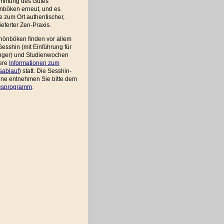
immung des Gutes
nböken erneut, und es
 zum Ort authentischer,
ieferter Zen-Praxis.
hönböken finden vor allem
esshin (mit Einführung für
nger) und Studienwochen
tere
Informationen zum
sablauf
) statt. Die Sesshin-
ine entnehmen Sie bitte dem
esprogramm
.