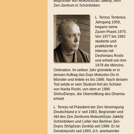
Begründer von Mokushôzan Jakkôji, dem
Zen-Zentrum in Schönböken.
L. Tenryu Tenbreul,
Jahrgang 1956,
begann seine
Zazen-Praxis 1975.
Von 1977 bis 1982
studierte und
praktizierte er
intensiv mit
Deshimaru Roshi
und erhielt von ihm
1978 die Mönchs-
Ordination. Im selben Jahr gründete er in
dessen Auftrag das Dojo Mokusho-Do in
Münster und leitete es bis 1986. Nach dessen
Tod setzte er sein Studium fort als Schüler
von Narita Roshi, von dem er 1986
Shiho/Denpo, die Übermittlung des Dharma
erhielt.
L. Tenryu ist Präsident der Zen-Vereinigung
Deutschland e.V. seit 1983, Begründer und
Abt des Zen-Zentrums Mokushôzan Jakkôji
Schönböken und Leiter des Berliner Zen-
Dojos Shôgôzan Zenkôji seit 1986. Er ist
Dendokyoshi seit 1993, d.h. anerkannter