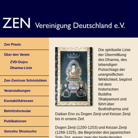
Zen Praxis
Die spirituelle Linie
Über den Verein
der Übermittlung
des Dharma, des
ZVD-Dojos
lebendigen
Dharma-Linie
Pulsschlags der
unergreiflichen
Wirklichkeit, beginnt
Zen-Zentrum Schönböken
mit dem
historischen
Veranstaltungen
Buddha
Shakyamuni und
Kontakt/Adressen
führt über
Bodhidharma und
Beitrittsformular
Daikan Eno zu Dogen Zenji und Keizan Zenji
bis in unsere Zeit.
Publikationen
Dogen Zenji (1200-1253) und Keizan Zenji
Sotoshu Shumucho
(1268-1325), die Begründer des japanischen
Soto-Zen, waren zwei der bedeutensten