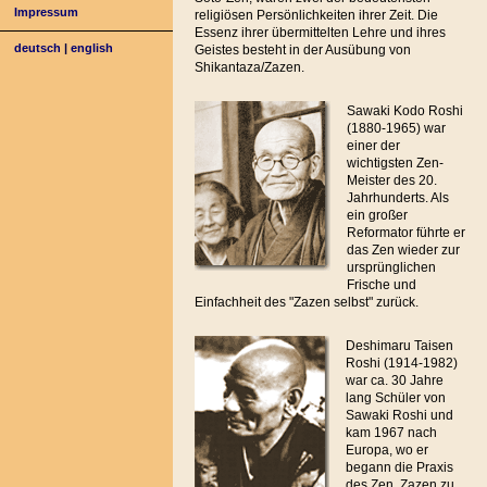
Impressum
religiösen Persönlichkeiten ihrer Zeit. Die
Essenz ihrer übermittelten Lehre und ihres
deutsch
|
english
Geistes besteht in der Ausübung von
Shikantaza/Zazen.
Sawaki Kodo Roshi
(1880-1965) war
einer der
wichtigsten Zen-
Meister des 20.
Jahrhunderts. Als
ein großer
Reformator führte er
das Zen wieder zur
ursprünglichen
Frische und
Einfachheit des "Zazen selbst" zurück.
Deshimaru Taisen
Roshi (1914-1982)
war ca. 30 Jahre
lang Schüler von
Sawaki Roshi und
kam 1967 nach
Europa, wo er
begann die Praxis
des Zen, Zazen zu