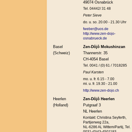
49074 Osnabrück
Tel. 04442/ 31 48
Peter Sieve
do. u. so. 20.00 - 21.30 Uhr
fweber@uos.de
http://www.zen-dojo-
osnabrueck.de
Basel
Zen-Dôjô Mokushinzan
(Schweiz)
Thannerstr. 35
CH-4054 Basel
Tel. 0041 / (0) 61 / 7018285
Paul Karsten
mo. u. fr. 6.15 - 7.00
mi. u. fr. 19.30 - 21.00
http://www.zen-dojo.ch
Heerlen
Zen-Dôjô Heerlen
(Holland)
Putgraaf 3
NL Heerlen
Kontakt: Christina Seyferth,
Partijerweg 22a,
NL-6286 AL Wittem/Partij, Tel.
0031-(0)43-4501193