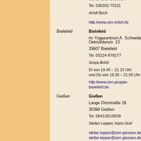
Tel. 036202-75311
Arndt Buck
http://www.zen-erfurt.de
Bielefeld
Bielefeld
im Yogazentrum A. Schneide
Oelmühlenstr. 13
33607 Bielefeld
Tel. 05224-978277
Sonja Bröhl
Di von 19.45 – 21.15 Uhr
und Do von 19.30 – 21.00 Uhr
http://www.zen-gruppe-
bielefeld.de
Gießen
Gießen
Lange Ortsstraße 26
35394 Gießen
Tel. 0641/3019539
Stefan Lepper, Hans Graf
stefan.lepper@zen-giessen.d
stefan.lepper@zen-giessen.d