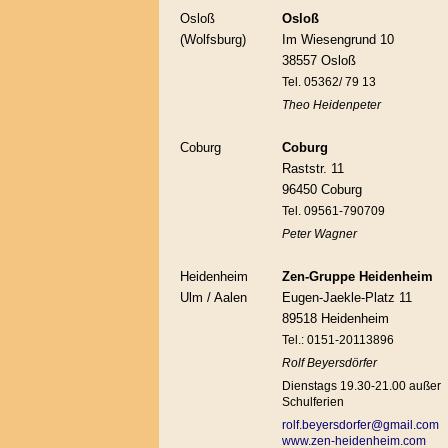
Osloß
Osloß
(Wolfsburg)
Im Wiesengrund 10
38557 Osloß
Tel. 05362/ 79 13
Theo Heidenpeter
Coburg
Coburg
Raststr. 11
96450 Coburg
Tel. 09561-790709
Peter Wagner
Heidenheim
Zen-Gruppe Heidenheim
Ulm / Aalen
Eugen-Jaekle-Platz 11
89518 Heidenheim
Tel.: 0151-20113896
Rolf Beyersdörfer
Dienstags 19.30-21.00 außer
Schulferien
rolf.beyersdorfer@gmail.com
www.zen-heidenheim.com