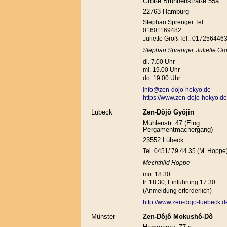
Große Brunnenstraße 55a
22763 Hamburg
Stephan Sprenger Tel.:
01601169482
Juliette Groß Tel.: 017256446
Stephan Sprenger, Juliette Gr
di. 7.00 Uhr
mi. 19.00 Uhr
do. 19.00 Uhr
info@zen-dojo-hokyo.de
https://www.zen-dojo-hokyo.de
Lübeck
Zen-Dôjô Gyôjin
Mühlenstr. 47 (Eing.
Pergamentmachergang)
23552 Lübeck
Tel. 0451/ 79 44 35 (M. Hoppe
Mechthild Hoppe
mo. 18.30
fr. 18.30, Einführung 17.30
(Anmeldung erforderlich)
http://www.zen-dojo-luebeck.d
Münster
Zen-Dôjô Mokushô-Dô