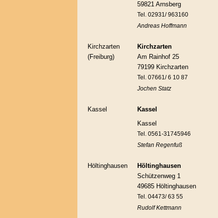
59821 Arnsberg
Tel. 02931/ 963160
Andreas Hoffmann
Kirchzarten
Kirchzarten
(Freiburg)
Am Rainhof 25
79199 Kirchzarten
Tel. 07661/ 6 10 87
Jochen Statz
Kassel
Kassel
Kassel
Tel. 0561-31745946
Stefan Regenfuß
Höltinghausen
Höltinghausen
Schützenweg 1
49685 Höltinghausen
Tel. 04473/ 63 55
Rudolf Kettmann