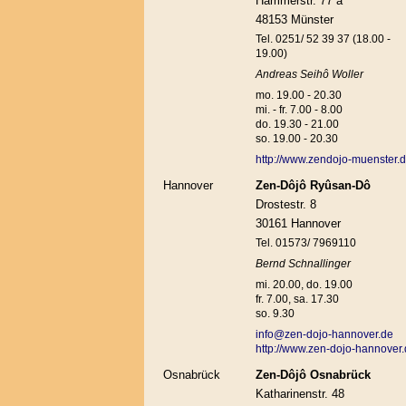
Hammerstr. 77 a
48153 Münster
Tel. 0251/ 52 39 37 (18.00 -
19.00)
Andreas Seihô Woller
mo. 19.00 - 20.30
mi. - fr. 7.00 - 8.00
do. 19.30 - 21.00
so. 19.00 - 20.30
http://www.zendojo-muenster.
Hannover
Zen-Dôjô Ryûsan-Dô
Drostestr. 8
30161 Hannover
Tel. 01573/ 7969110
Bernd Schnallinger
mi. 20.00, do. 19.00
fr. 7.00, sa. 17.30
so. 9.30
info@zen-dojo-hannover.de
http://www.zen-dojo-hannover
Osnabrück
Zen-Dôjô Osnabrück
Katharinenstr. 48