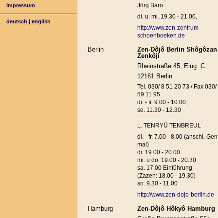
Jörg Baro
Impressum
di. u. mi. 19.30 - 21.00,
deutsch
|
english
http://www.zen-zentrum-
schoenboeken.de
Berlin
Zen-Dôjô Berlin Shôgôzan
Zenkôji
Rheinstraße 45, Eing. C
12161 Berlin
Tel. 030/ 8 51 20 73 / Fax 030/
59 11 95
di. - fr. 9.00 - 10.00
so. 11.30 - 12.30
L. TENRYÛ TENBREUL
di. - fr. 7.00 - 8.00 (anschl. Gen
mai)
di. 19.00 - 20.00
mi. u do. 19.00 - 20.30
sa. 17.00 Einführung
(Zazen: 18.00 - 19.30)
so. 9.30 - 11.00
http://www.zen-dojo-berlin.de
Hamburg
Zen-Dôjô Hôkyô Hamburg