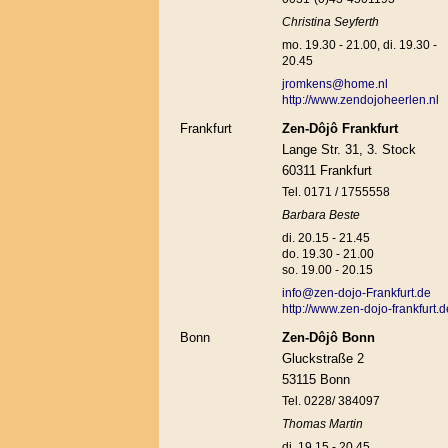
Christina Seyferth
mo. 19.30 - 21.00, di. 19.30 -
20.45
jromkens@home.nl
http://www.zendojoheerlen.nl
Frankfurt
Zen-Dôjô Frankfurt
Lange Str. 31, 3. Stock
60311 Frankfurt
Tel. 0171 / 1755558
Barbara Beste
di. 20.15 - 21.45
do. 19.30 - 21.00
so. 19.00 - 20.15
info@zen-dojo-Frankfurt.de
http://www.zen-dojo-frankfurt.d
Bonn
Zen-Dôjô Bonn
Gluckstraße 2
53115 Bonn
Tel. 0228/ 384097
Thomas Martin
di. 19.15 - 20.45