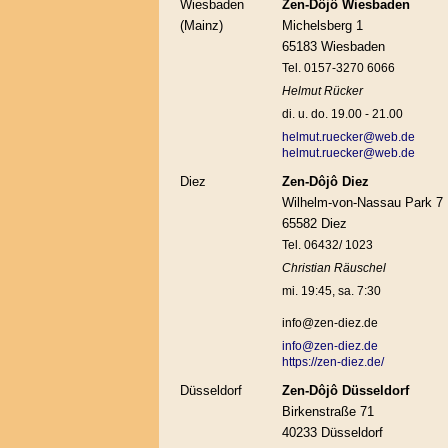
Wiesbaden
Zen-Dôjô Wiesbaden
(Mainz)
Michelsberg 1
65183 Wiesbaden
Tel. 0157-3270 6066
Helmut Rücker
di. u. do. 19.00 - 21.00
helmut.ruecker@web.de
helmut.ruecker@web.de
Diez
Zen-Dôjô Diez
Wilhelm-von-Nassau Park 7
65582 Diez
Tel. 06432/ 1023
Christian Räuschel
mi. 19:45, sa. 7:30
info@zen-diez.de
info@zen-diez.de
https://zen-diez.de/
Düsseldorf
Zen-Dôjô Düsseldorf
Birkenstraße 71
40233 Düsseldorf