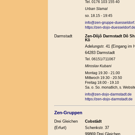
Tel. 0176 103 155 40
Urban Slamal
so. 18.15 - 19:45
info@zen-gruppe-duesseldorf
https://zen-dojo-duesseldorf.de
Darmstadt
Zen-Dôjô Darmstadt Dô Sh
Kô
Adelungstr. 41 (Eingang im 
64283 Darmstadt
Tel. 06151/711067
Miroslav Kubani
Montag 19.30 - 21.00
Mittwoch 19.30 - 20.50
Freitag 18.00 - 19.10
Sa. o. So. monatlich, s. Websit
info@zen-dojo-darmstadt.de
https://zen-dojo-darmstadt.de
Zen-Gruppen
Drei Gleichen
Cobstädt
(Erfurt)
Schenkstr. 37
99869 Drei Gleichen