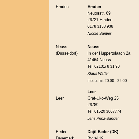
Emden
Emden
Neutorstr. 89
26721 Emden
0178 3158 938
Nicole Santjer
Neuss
Neuss
(Düsseldorf)
In der Huppertslaach 2a
41464 Neuss
Tel. 02131/ 8 31 90
Klaus Walter
mo. u. mi. 20.00 - 22.00
Leer
Leer
Graf-Uko-Weg 25
26789
Tel. 01520 3007774
Jens Prinz-Sander
Beder
Dôjô Beder (DK)
Dänemark
Byvej 19