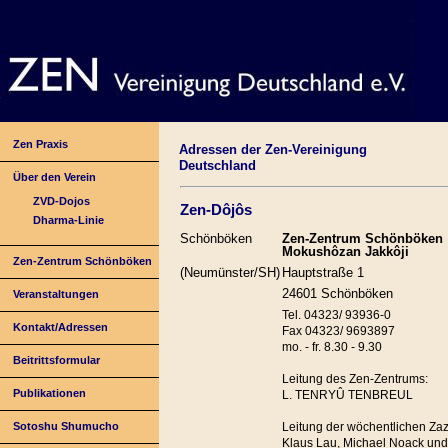
Zen Praxis
Adressen der Zen-Vereinigung
Deutschland
Über den Verein
ZVD-Dojos
Zen-Dôjôs
Dharma-Linie
Schönböken
Zen-Zentrum Schönböken
Mokushôzan Jakkôji
Zen-Zentrum Schönböken
(Neumünster/SH)
Hauptstraße 1
24601 Schönböken
Veranstaltungen
Tel. 04323/ 93936-0
Kontakt/Adressen
Fax 04323/ 9693897
mo. - fr. 8.30 - 9.30
Beitrittsformular
Leitung des Zen-Zentrums:
Publikationen
L. TENRYÛ TENBREUL
Leitung der wöchentlichen Za
Sotoshu Shumucho
Klaus Lau, Michael Noack und