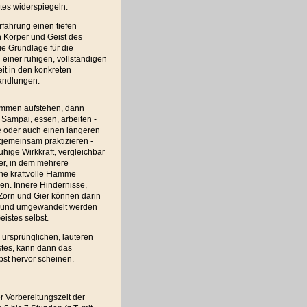
tes widerspiegeln.
rfahrung einen tiefen
n Körper und Geist des
ie Grundlage für die
 einer ruhigen, vollständigen
it in den konkreten
Handlungen.
mmen aufstehen, dann
 Sampai, essen, arbeiten -
e oder auch einen längeren
 gemeinsam praktizieren -
ruhige Wirkkraft, vergleichbar
er, in dem mehrere
ne kraftvolle Flamme
en. Innere Hindernisse,
Zorn und Gier können darin
 und umgewandelt werden
eistes selbst.
 ursprünglichen, lauteren
stes, kann dann das
st hervor scheinen.
 Vorbereitungszeit der