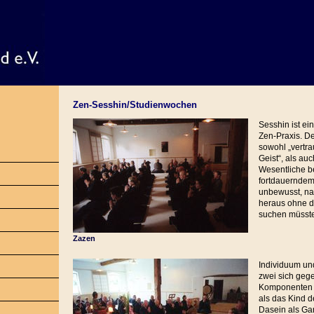
Zen-Sesshin/Studienwochen
Sesshin ist ei
Zen-Praxis. D
sowohl „vertr
Geist“, als au
Wesentliche b
fortdauernde
unbewusst, nat
heraus ohne 
suchen müsste
Zazen
Individuum un
zwei sich geg
Komponenten b
als das Kind 
Dasein als Ga