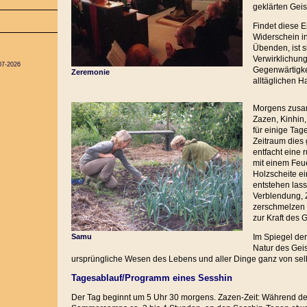
geklärten Geis
Findet diese E
Widerschein i
Übenden, ist s
Verwirklichung
07-2026
Gegenwärtigke
Zeremonie
alltäglichen 
Morgens zusa
Zazen, Kinhin,
für einige Tag
Zeitraum dies
entfacht eine 
mit einem Feu
Holzscheite ei
entstehen lass
Verblendung, 
zerschmelzen
zur Kraft des G
Samu
Im Spiegel der
Natur des Gei
ursprüngliche Wesen des Lebens und aller Dinge ganz von selb
Tagesablauf/Programm eines Sesshin
Der Tag beginnt um 5 Uhr 30 morgens. Zazen-Zeit: Während der