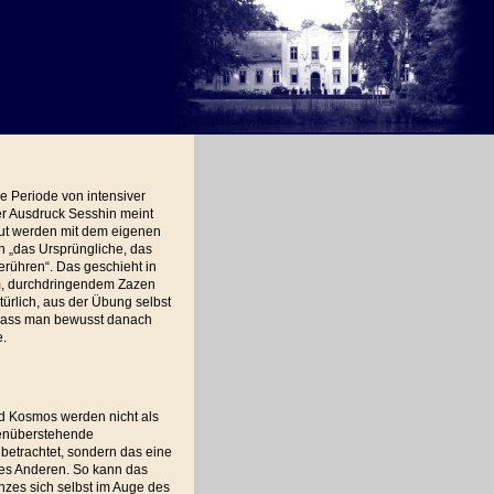
ne Periode von intensiver
er Ausdruck Sesshin meint
aut werden mit dem eigenen
ch „das Ursprüngliche, das
erühren“. Das geschieht in
m, durchdringendem Zazen
ürlich, aus der Übung selbst
dass man bewusst danach
.
d Kosmos werden nicht als
enüberstehende
etrachtet, sondern das eine
des Anderen. So kann das
nzes sich selbst im Auge des