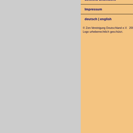
Impressum
deutsch
|
english
© Zen-Vereinigung Deutschland e.V. 20
Logo urheberrechtlich geschützt.