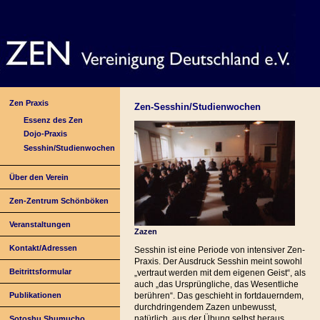
Zen Praxis
Zen-Sesshin/Studienwochen
Essenz des Zen
Dojo-Praxis
Sesshin/Studienwochen
Über den Verein
Zen-Zentrum Schönböken
Veranstaltungen
Zazen
Kontakt/Adressen
Sesshin ist eine Periode von intensiver Zen-
Praxis. Der Ausdruck Sesshin meint sowohl
Beitrittsformular
„vertraut werden mit dem eigenen Geist“, als
auch „das Ursprüngliche, das Wesentliche
Publikationen
berühren“. Das geschieht in fortdauerndem,
durchdringendem Zazen unbewusst,
natürlich, aus der Übung selbst heraus
Sotoshu Shumucho