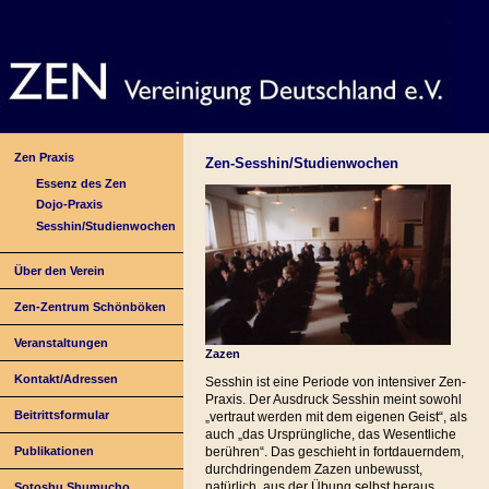
Zen Praxis
Zen-Sesshin/Studienwochen
Essenz des Zen
Dojo-Praxis
Sesshin/Studienwochen
Über den Verein
Zen-Zentrum Schönböken
Veranstaltungen
Zazen
Kontakt/Adressen
Sesshin ist eine Periode von intensiver Zen-
Praxis. Der Ausdruck Sesshin meint sowohl
Beitrittsformular
„vertraut werden mit dem eigenen Geist“, als
auch „das Ursprüngliche, das Wesentliche
Publikationen
berühren“. Das geschieht in fortdauerndem,
durchdringendem Zazen unbewusst,
natürlich, aus der Übung selbst heraus
Sotoshu Shumucho