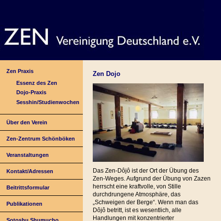
Zen Praxis
Zen Dojo
Essenz des Zen
Dojo-Praxis
Sesshin/Studienwochen
Über den Verein
Zen-Zentrum Schönböken
Veranstaltungen
Das Zen-Dôjô ist der Ort der Übung des
Kontakt/Adressen
Zen-Weges. Aufgrund der Übung von Zazen
herrscht eine kraftvolle, von Stille
Beitrittsformular
durchdrungene Atmosphäre, das
„Schweigen der Berge“. Wenn man das
Publikationen
Dôjô betritt, ist es wesentlich, alle
Handlungen mit konzentrierter
Sotoshu Shumucho