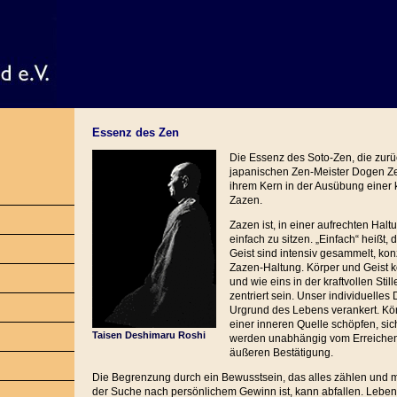
Essenz des Zen
Die Essenz des Soto-Zen, die zur
japanischen Zen-Meister Dogen Zen
ihrem Kern in der Ausübung einer 
Zazen.
Zazen ist, in einer aufrechten Halt
einfach zu sitzen. „Einfach“ heißt, 
Geist sind intensiv gesammelt, konz
Zazen-Haltung. Körper und Geist 
und wie eins in der kraftvollen Sti
zentriert sein. Unser individuelles
Urgrund des Lebens verankert. Kö
einer inneren Quelle schöpfen, sic
Taisen Deshimaru Roshi
werden unabhängig vom Erreichen
äußeren Bestätigung.
Die Begrenzung durch ein Bewusstsein, das alles zählen und
der Suche nach persönlichem Gewinn ist, kann abfallen. Leben 