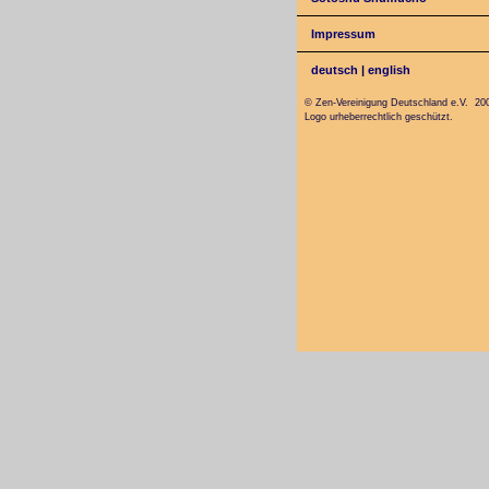
Impressum
deutsch
|
english
© Zen-Vereinigung Deutschland e.V. 20
Logo urheberrechtlich geschützt.