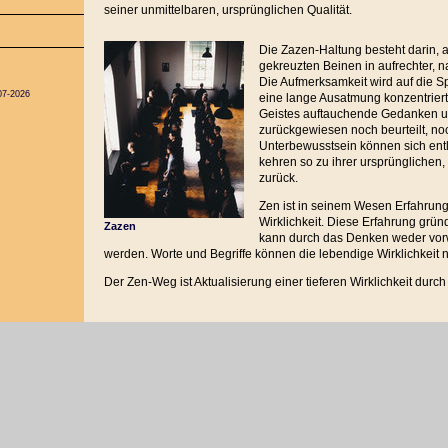
seiner unmittelbaren, ursprünglichen Qualität.
Die Zazen-Haltung besteht darin, 
gekreuzten Beinen in aufrechter, na
Die Aufmerksamkeit wird auf die S
07-2026
eine lange Ausatmung konzentrie
Geistes auftauchende Gedanken u
zurückgewiesen noch beurteilt, no
Unterbewusstsein können sich entl
kehren so zu ihrer ursprünglichen
zurück.
Zen ist in seinem Wesen Erfahrung 
Wirklichkeit. Diese Erfahrung grü
Zazen
kann durch das Denken weder vo
werden. Worte und Begriffe können die lebendige Wirklichkeit ni
Der Zen-Weg ist Aktualisierung einer tieferen Wirklichkeit durc