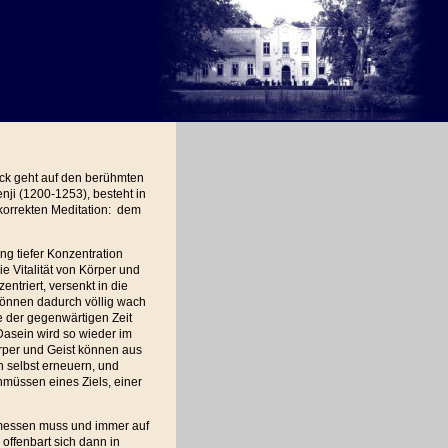
ück geht auf den berühmten
ji (1200-1253), besteht in
korrekten Meditation: dem
ung tiefer Konzentration
die Vitalität von Körper und
entriert, versenkt in die
können dadurch völlig wach
lle der gegenwärtigen Zeit
 Dasein wird so wieder im
rper und Geist können aus
h selbst erneuern, und
müssen eines Ziels, einer
 messen muss und immer auf
offenbart sich dann in