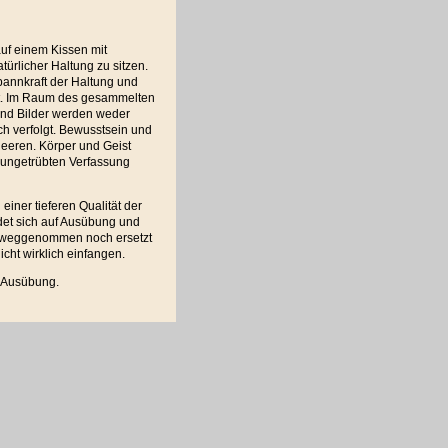
auf einem Kissen mit
türlicher Haltung zu sitzen.
pannkraft der Haltung und
rt. Im Raum des gesammelten
nd Bilder werden weder
ch verfolgt. Bewusstsein und
eeren. Körper und Geist
, ungetrübten Verfassung
einer tieferen Qualität der
ndet sich auf Ausübung und
rweggenommen noch ersetzt
cht wirklich einfangen.
h Ausübung.