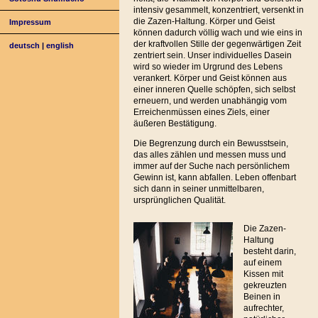
intensiv gesammelt, konzentriert, versenkt in
die Zazen-Haltung. Körper und Geist
Impressum
können dadurch völlig wach und wie eins in
der kraftvollen Stille der gegenwärtigen Zeit
deutsch
|
english
zentriert sein. Unser individuelles Dasein
wird so wieder im Urgrund des Lebens
verankert. Körper und Geist können aus
einer inneren Quelle schöpfen, sich selbst
erneuern, und werden unabhängig vom
Erreichenmüssen eines Ziels, einer
äußeren Bestätigung.
Die Begrenzung durch ein Bewusstsein,
das alles zählen und messen muss und
immer auf der Suche nach persönlichem
Gewinn ist, kann abfallen. Leben offenbart
sich dann in seiner unmittelbaren,
ursprünglichen Qualität.
Die Zazen-
Haltung
besteht darin,
auf einem
Kissen mit
gekreuzten
Beinen in
aufrechter,