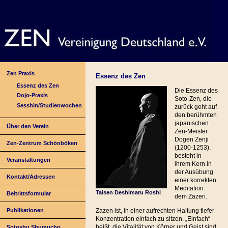
Zen Praxis
Essenz des Zen
Essenz des Zen
Die Essenz des
Dojo-Praxis
Soto-Zen, die
Sesshin/Studienwochen
zurück geht auf
den berühmten
japanischen
Über den Verein
Zen-Meister
Dogen Zenji
Zen-Zentrum Schönböken
(1200-1253),
besteht in
Veranstaltungen
ihrem Kern in
der Ausübung
Kontakt/Adressen
einer korrekten
Meditation:
Taisen Deshimaru Roshi
Beitrittsformular
dem Zazen.
Publikationen
Zazen ist, in einer aufrechten Haltung tiefer
Konzentration einfach zu sitzen. „Einfach“
heißt, die Vitalität von Körper und Geist sind
Sotoshu Shumucho