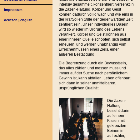
intensiv gesammelt, konzentriert, versenkt in
die Zazen-Haltung. Körper und Geist
Impressum
können dadurch völlig wach und wie eins in
der kraftvollen Stille der gegenwärtigen Zeit
deutsch
|
english
zentriert sein. Unser individuelles Dasein
wird so wieder im Urgrund des Lebens
verankert. Körper und Geist können aus
einer inneren Quelle schöpfen, sich selbst
erneuern, und werden unabhängig vom
Erreichenmüssen eines Ziels, einer
äußeren Bestätigung.
Die Begrenzung durch ein Bewusstsein,
das alles zählen und messen muss und
immer auf der Suche nach persönlichem
Gewinn ist, kann abfallen. Leben offenbart
sich dann in seiner unmittelbaren,
ursprünglichen Qualität.
Die Zazen-
Haltung
besteht darin,
auf einem
Kissen mit
gekreuzten
Beinen in
aufrechter,