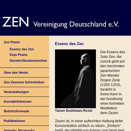
Zen Praxis
Essenz des Zen
Essenz des Zen
Die Essenz des
Dojo-Praxis
Soto-Zen, die
Sesshin/Studienwochen
zurück geht auf
den berühmten
japanischen
Über den Verein
Zen-Meister
Dogen Zenji
Zen-Zentrum Schönböken
(1200-1253),
besteht in
Veranstaltungen
ihrem Kern in
der Ausübung
Kontakt/Adressen
einer korrekten
Meditation:
Taisen Deshimaru Roshi
Beitrittsformular
dem Zazen.
Publikationen
Zazen ist, in einer aufrechten Haltung tiefer
Konzentration einfach zu sitzen. „Einfach“
heißt, die Vitalität von Körper und Geist sind
Sotoshu Shumucho