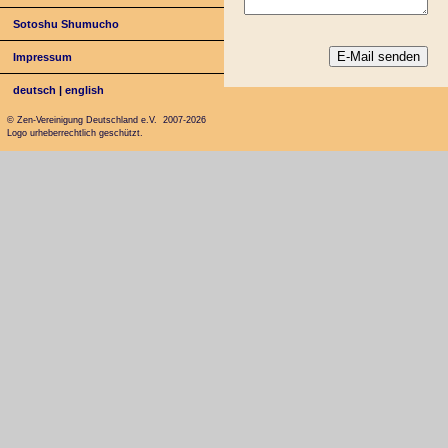
Sotoshu Shumucho
Impressum
deutsch
|
english
© Zen-Vereinigung Deutschland e.V. 2007-2026
Logo urheberrechtlich geschützt.