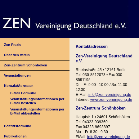
Zen Praxis
Kontaktadressen
Über den Verein
Zen-Vereinigung Deutschland
e.V.
Zen-Zentrum Schönböken
Rheinstraße 45 • 12161 Berlin
Tel. 030-8512073 • Fax 030-
Veranstaltungen
8591195
Di. - Fr. 9.00 - 10.00 / So. 11.30 -
Kontakt/Adressen
12.30
E-Mail Formular
E-Mail:
info@zen-vereinigung.de
Veranstaltungsinformationen per
Internet:
www.zen-vereinigung.de
E-Mail bestellen
Zen-Zentrum Schönböken
Veranstaltungsinformationen per
E-Mail abbestellen
Hauptstr. 1 • 24601 Schönböken
Tel. 04323-939360
Beitrittsformular
Fax 04323-9693897
Mo. - Fr. 8.30 - 9.30
Publikationen
EMail:
info@zen-vereinigung.de