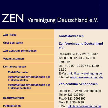
Zen Praxis
Kontaktadressen
Über den Verein
Zen-Vereinigung Deutschland
e.V.
Zen-Zentrum Schönböken
Rheinstraße 45 • 12161 Berlin
Tel. 030-8512073 • Fax 030-
Veranstaltungen
8591195
Di. - Fr. 9.00 - 10.00 / So. 11.30 -
Kontakt/Adressen
12.30
E-Mail Formular
E-Mail:
info@zen-vereinigung.de
Veranstaltungsinformationen per
Internet:
www.zen-vereinigung.de
E-Mail bestellen
Zen-Zentrum Schönböken
Veranstaltungsinformationen per
E-Mail abbestellen
Hauptstr. 1 • 24601 Schönböken
Tel. 04323-939360
Beitrittsformular
Fax 04323-9693897
Mo. - Fr. 8.30 - 9.30
Publikationen
EMail:
info@zen-vereinigung.de