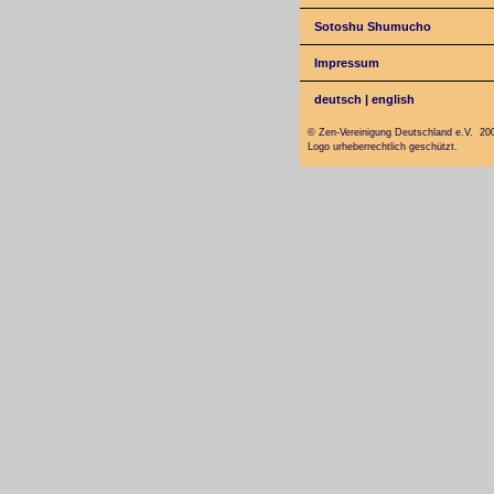
Sotoshu Shumucho
Impressum
deutsch
|
english
© Zen-Vereinigung Deutschland e.V. 20
Logo urheberrechtlich geschützt.