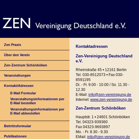
Zen Praxis
Kontaktadressen
Über den Verein
Zen-Vereinigung Deutschland
e.V.
Zen-Zentrum Schönböken
Rheinstraße 45 • 12161 Berlin
Tel. 030-8512073 • Fax 030-
Veranstaltungen
8591195
Di. - Fr. 9.00 - 10.00 / So. 11.30 -
Kontakt/Adressen
12.30
E-Mail Formular
E-Mail:
info@zen-vereinigung.de
Veranstaltungsinformationen per
Internet:
www.zen-vereinigung.de
E-Mail bestellen
Zen-Zentrum Schönböken
Veranstaltungsinformationen per
E-Mail abbestellen
Hauptstr. 1 • 24601 Schönböken
Tel. 04323-939360
Beitrittsformular
Fax 04323-9693897
Mo. - Fr. 8.30 - 9.30
Publikationen
EMail:
info@zen-vereinigung.de