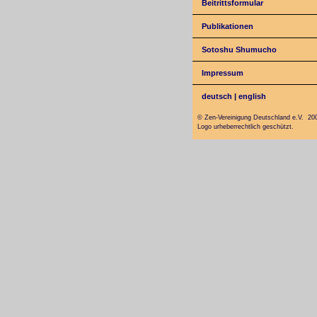
Beitrittsformular
Publikationen
Sotoshu Shumucho
Impressum
deutsch
|
english
© Zen-Vereinigung Deutschland e.V. 20
Logo urheberrechtlich geschützt.