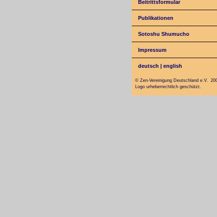
Beitrittsformular
Publikationen
Sotoshu Shumucho
Impressum
deutsch
|
english
© Zen-Vereinigung Deutschland e.V. 20
Logo urheberrechtlich geschützt.