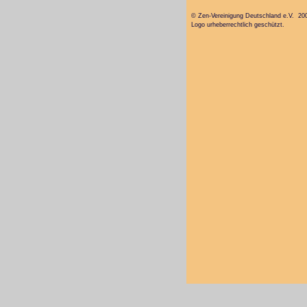
© Zen-Vereinigung Deutschland e.V. 20
Logo urheberrechtlich geschützt.