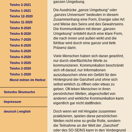
ganzen Umgebung.
Teisho 2-2021
Die Ausdrücke „ganze Umgebung“ oder
Teisho 1-2021
„ganzes Universum“ bedeuten in diesem
Teisho 12-2020
Zusammenhang eine Form, Energie oder Art
Teisho 11-2020
und Weise des Seins und des Gewahrseins.
Teisho 9-2020
Die Kommunikation mit dieser „ganzen
Umgebung“ entsteht durch eine klare Form,
Teisho 8-2020
die nach innen und außen wirkt und die
Teisho 7-2020
fühlbar wird durch eine ganze und tiefe
Teisho 6-2020
Präsenz darin.
Teisho 5-2020
Viele Menschen haben sich daran gewöhnt,
Teisho 4-2020
nur durch oberflächliche Worte zu
Teisho 3-2020
kommunizieren. Kommunikation beschränkt
Teisho 2-2020
sich oft darauf, nur Informationen
Teisho 1-2020
auszutauschen ohne ein Gefühl für den
Hintergrund der Ganzheit und ohne sich
Mond mitten im Herbst
selbst wirklich zu öffnen oder etwas zu
geben. Oft leben Menschen in ihren
Sotoshu Shumucho
persönlichen Welten, abgeschottet von
anderen und wirkliche Kommunikation kann
Impressum
eigentlich gar nicht stattfinden.
Doch wenn wir mit Hingabe zusammen
deutsch
|
english
praktizieren, spielen diese persönlichen
Welten nicht eine so große Rolle, sondern
die Teilnahme an der Welt der „Ganzheit“
oder des SO-SEINS kann in den Vordergrund