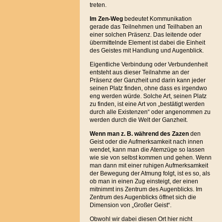
treten.
Im Zen-Weg
bedeutet Kommunikation
gerade das Teilnehmen und Teilhaben an
einer solchen Präsenz. Das leitende oder
übermittelnde Element ist dabei die Einheit
des Geistes mit Handlung und Augenblick.
Eigentliche Verbindung oder Verbundenheit
entsteht aus dieser Teilnahme an der
Präsenz der Ganzheit und darin kann jeder
seinen Platz finden, ohne dass es irgendwo
eng werden würde. Solche Art, seinen Platz
zu finden, ist eine Art von „bestätigt werden
durch alle Existenzen“ oder angenommen zu
werden durch die Welt der Ganzheit.
Wenn man z. B. während des Zazen
den
Geist oder die Aufmerksamkeit nach innen
wendet, kann man die Atemzüge so lassen
wie sie von selbst kommen und gehen. Wenn
man dann mit einer ruhigen Aufmerksamkeit
der Bewegung der Atmung folgt, ist es so, als
ob man in einen Zug einsteigt, der einen
mitnimmt ins Zentrum des Augenblicks. Im
Zentrum des Augenblicks öffnet sich die
Dimension von „Großer Geist“.
Obwohl wir dabei diesen Ort hier nicht