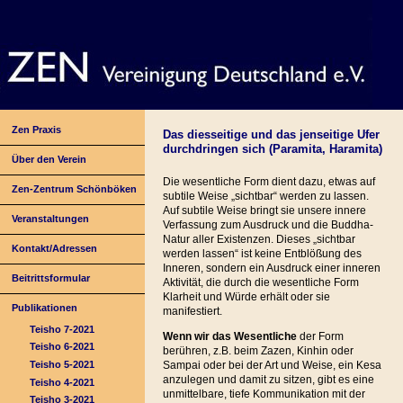
Zen Praxis
Das diesseitige und das jenseitige Ufer
durchdringen sich (Paramita, Haramita)
Über den Verein
Die wesentliche Form dient dazu, etwas auf
Zen-Zentrum Schönböken
subtile Weise „sichtbar“ werden zu lassen.
Auf subtile Weise bringt sie unsere innere
Veranstaltungen
Verfassung zum Ausdruck und die Buddha-
Natur aller Existenzen. Dieses „sichtbar
Kontakt/Adressen
werden lassen“ ist keine Entblößung des
Inneren, sondern ein Ausdruck einer inneren
Beitrittsformular
Aktivität, die durch die wesentliche Form
Klarheit und Würde erhält oder sie
Publikationen
manifestiert.
Teisho 7-2021
Wenn wir das Wesentliche
der Form
Teisho 6-2021
berühren, z.B. beim Zazen, Kinhin oder
Teisho 5-2021
Sampai oder bei der Art und Weise, ein Kesa
anzulegen und damit zu sitzen, gibt es eine
Teisho 4-2021
unmittelbare, tiefe Kommunikation mit der
Teisho 3-2021