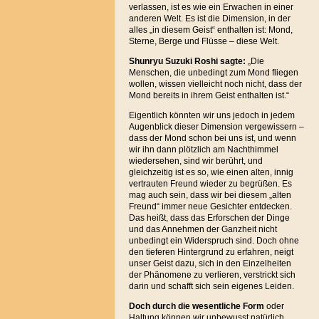
verlassen, ist es wie ein Erwachen in einer
anderen Welt. Es ist die Dimension, in der
alles „in diesem Geist“ enthalten ist: Mond,
Sterne, Berge und Flüsse – diese Welt.
Shunryu Suzuki Roshi sagte:
„Die
Menschen, die unbedingt zum Mond fliegen
wollen, wissen vielleicht noch nicht, dass der
Mond bereits in ihrem Geist enthalten ist.“
Eigentlich könnten wir uns jedoch in jedem
Augenblick dieser Dimension vergewissern –
dass der Mond schon bei uns ist, und wenn
wir ihn dann plötzlich am Nachthimmel
wiedersehen, sind wir berührt, und
gleichzeitig ist es so, wie einen alten, innig
vertrauten Freund wieder zu begrüßen. Es
mag auch sein, dass wir bei diesem „alten
Freund“ immer neue Gesichter entdecken.
Das heißt, dass das Erforschen der Dinge
und das Annehmen der Ganzheit nicht
unbedingt ein Widerspruch sind. Doch ohne
den tieferen Hintergrund zu erfahren, neigt
unser Geist dazu, sich in den Einzelheiten
der Phänomene zu verlieren, verstrickt sich
darin und schafft sich sein eigenes Leiden.
Doch durch die wesentliche Form
oder
Haltung können wir unbewusst natürlich