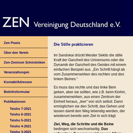
Zen Praxis
Die Stille praktizieren
Über den Verein
Im Sandokai drückt Meister Sekito die stille
Kraft der Ganzheit des Universums oder die
Zen-Zentrum Schönböken
Dynamik der Ganzheit des Geistes mit einem
einfachen Beispiel aus. „Ein Schritt hängt ab
Veranstaltungen
vom Zusammenwirken des rechten und des
linken Beines.“
Kontakt/Adressen
Es muss das rechte und das linke Bein
Beitrittsformular
geben, aber sie sollten, wie z.B. beim Kinhin,
zusammenwirken, aus einen Zentrum der
Einheit heraus, „leer“ von sich selbst. Dann
Publikationen
ermöglichen sie den Schritt, das Gehen und
Teisho 7-2021
lassen damit den Weg lebendig werden, der
Teisho 6-2021
wiederum bereits sein Ziel in sich trägt.
Teisho 5-2021
Ziel, Weg, die Schritte und die Beine
Teisho 4-2021
bedingen sich wechselseitig.
Das
Teisho 3-2021