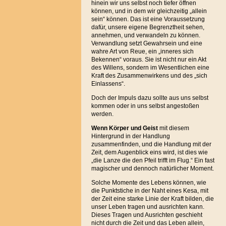
hinein wir uns selbst noch tiefer öffnen
können, und in dem wir gleichzeitig „allein
sein“ können. Das ist eine Voraussetzung
dafür, unsere eigene Begrenztheit sehen,
annehmen, und verwandeln zu können.
Verwandlung setzt Gewahrsein und eine
wahre Art von Reue, ein „inneres sich
Bekennen“ voraus. Sie ist nicht nur ein Akt
des Willens, sondern im Wesentlichen eine
Kraft des Zusammenwirkens und des „sich
Einlassens“.
Doch der Impuls dazu sollte aus uns selbst
kommen oder in uns selbst angestoßen
werden.
Wenn Körper und Geist
mit diesem
Hintergrund in der Handlung
zusammenfinden, und die Handlung mit der
Zeit, dem Augenblick eins wird, ist dies wie
„die Lanze die den Pfeil trifft im Flug.“ Ein fast
magischer und dennoch natürlicher Moment.
Solche Momente des Lebens können, wie
die Punktstiche in der Naht eines Kesa, mit
der Zeit eine starke Linie der Kraft bilden, die
unser Leben tragen und ausrichten kann.
Dieses Tragen und Ausrichten geschieht
nicht durch die Zeit und das Leben allein,