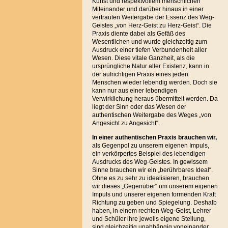
Kunst und respektvollem menschlichen
Miteinander und darüber hinaus in einer
vertrauten Weitergabe der Essenz des Weg-
Geistes „von Herz-Geist zu Herz-Geist“. Die
Praxis diente dabei als Gefäß des
Wesentlichen und wurde gleichzeitig zum
Ausdruck einer tiefen Verbundenheit aller
Wesen. Diese vitale Ganzheit, als die
ursprüngliche Natur aller Existenz, kann in
der aufrichtigen Praxis eines jeden
Menschen wieder lebendig werden. Doch sie
kann nur aus einer lebendigen
Verwirklichung heraus übermittelt werden. Da
liegt der Sinn oder das Wesen der
authentischen Weitergabe des Weges „von
Angesicht zu Angesicht“.
In einer authentischen Praxis brauchen
wir,
als Gegenpol zu unserem eigenen Impuls,
ein verkörpertes Beispiel des lebendigen
Ausdrucks des Weg-Geistes. In gewissem
Sinne brauchen wir ein „berührbares Ideal“.
Ohne es zu sehr zu idealisieren, brauchen
wir dieses „Gegenüber“ um unserem eigenen
Impuls und unserer eigenen formenden Kraft
Richtung zu geben und Spiegelung. Deshalb
haben, in einem rechten Weg-Geist, Lehrer
und Schüler ihre jeweils eigene Stellung,
sind gleichzeitig unabhängig voneinander