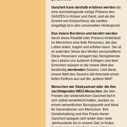
Ganzheit kann deshalb erfahren werden
als
eine durchdringende ruhige Präsenz des
GANZEN in Körper und Geist, und als die
Einheit von Körper/Geist, die nahtlos
eingefügt ist in den universellen Hintergrund.
Das innere Berühren und berührt
werden
durch diese Realität oder Präsenz hinterlässt
im Menschen eine tiefe Resonanz, die das
Leben leiten, tragen und erfüllen kann. Sie ist
im wahrsten Sinne des Wortes sinnschaffend.
Diese Resonanz verlagert das Sinngebende
des Lebens von äußeren Erfolgen und dem
Erreichen müssen in die innere Welt des
beständig
werdenden
Soseins. Und diese
innere Welt des Soseins übt ihrerseits einen
tiefen Einfluss aus auf die „äußere Welt“.
Menschen wie Shakyamuni oder die ihm
nachfolgenden WEG-Menschen
, die den
Frieden der letztendlichen Ganzheit tief in
sich selbst verwirklicht hatten, wurden zu
einem wesentlichen Bezugspunkt und Ideal
für Generationen von Menschen. Ihre
Geisteshaltung und ihre Praxis dieser
Ganzheit spiegeln sich wider über viele
Jahrhunderte bis in unsere Zeit, in Kultur,