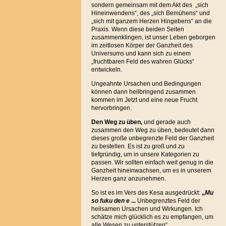
sondern gemeinsam mit dem Akt des „sich
Hineinwendens“, des „sich Bemühens“ und
„sich mit ganzem Herzen Hingebens“ an die
Praxis. Wenn diese beiden Seiten
zusammenklingen, ist unser Leben geborgen
im zeitlosen Körper der Ganzheit des
Universums und kann sich zu einem
„fruchtbaren Feld des wahren Glücks“
entwickeln.
Ungeahnte Ursachen und Bedingungen
können dann heilbringend zusammen
kommen im Jetzt und eine neue Frucht
hervorbringen.
Den Weg zu üben,
und gerade auch
zusammen den Weg zu üben, bedeutet dann
dieses große unbegrenzte Feld der Ganzheit
zu bestellen. Es ist zu groß und zu
tiefgründig, um in unsere Kategorien zu
passen. Wir sollten einfach weit genug in die
Ganzheit hineinwachsen, um es in unserem
Herzen ganz anzunehmen.
So ist es im Vers des Kesa ausgedrückt:
„
Mu
so fuku den e
...
Unbegrenztes Feld der
heilsamen Ursachen und Wirkungen. Ich
schätze mich glücklich es zu empfangen, um
alle Wesen zu unterstützen“.