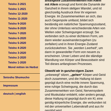
anfanglose Zusammenwirken von Allem
Teisho 2-2021
mit Allem
erzeugt und formt die Dynamik der
Ganzheit in ihrem stetigen Wandel, und ist
Teisho 1-2021
gleichzeitig Ausdruck ihrer ihr eigenen
Teisho 12-2020
Energie. Im Zusammenwirken an sich, das
Teisho 11-2020
auch Gegenpole umfasst, bildet sich
Teisho 9-2020
beständig ein natürlicher Spannungszustand,
der ohne Unterlass verschiedenste Arten von
Teisho 8-2020
Wellen oder Schwingungen erzeugt. Sie
Teisho 7-2020
verbinden sich zu einer dichteren Form, um
Teisho 6-2020
dann wieder auseinanderzugehen (zu
Teisho 5-2020
zerfallen) und in ihren Energie-Zustand
Teisho 4-2020
zurückzukehren. Sie „werden Leerheit“, um
dann in gewandelter Form von neuem zu
Teisho 3-2020
erscheinen. Unser Leben und die ständige
Teisho 2-2020
Wandlung von Körper und Bewusstsein sind
Teisho 1-2020
Teil dieses anfanglosen Prozesses.
Mond mitten im Herbst
Obwohl wir in ganzherzigem Zazen
„unbewegt“ sitzen,
„gehen“
Körper und Geist
Sotoshu Shumucho
doch zusammen, und die Haltung ist dann
geprägt durch eine rechte innere Spannung,
Impressum
eine ruhige Schwingung, die durch das
Zusammenwirken von Geist, Nervensystem
deutsch
|
english
und Muskulatur entsteht, oder anders gesagt,
diese Haltung ist geprägt durch ein KI, eine
geistig-körperliche Energie, die verbunden ist
mit der universellen Lebenskraft und aus ihr
genährt wird.