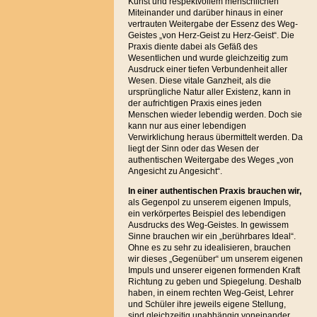
Kunst und respektvollem menschlichen
Miteinander und darüber hinaus in einer
vertrauten Weitergabe der Essenz des Weg-
Geistes „von Herz-Geist zu Herz-Geist“. Die
Praxis diente dabei als Gefäß des
Wesentlichen und wurde gleichzeitig zum
Ausdruck einer tiefen Verbundenheit aller
Wesen. Diese vitale Ganzheit, als die
ursprüngliche Natur aller Existenz, kann in
der aufrichtigen Praxis eines jeden
Menschen wieder lebendig werden. Doch sie
kann nur aus einer lebendigen
Verwirklichung heraus übermittelt werden. Da
liegt der Sinn oder das Wesen der
authentischen Weitergabe des Weges „von
Angesicht zu Angesicht“.
In einer authentischen Praxis brauchen
wir,
als Gegenpol zu unserem eigenen Impuls,
ein verkörpertes Beispiel des lebendigen
Ausdrucks des Weg-Geistes. In gewissem
Sinne brauchen wir ein „berührbares Ideal“.
Ohne es zu sehr zu idealisieren, brauchen
wir dieses „Gegenüber“ um unserem eigenen
Impuls und unserer eigenen formenden Kraft
Richtung zu geben und Spiegelung. Deshalb
haben, in einem rechten Weg-Geist, Lehrer
und Schüler ihre jeweils eigene Stellung,
sind gleichzeitig unabhängig voneinander