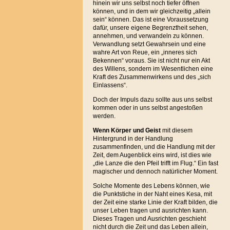
hinein wir uns selbst noch tiefer öffnen
können, und in dem wir gleichzeitig „allein
sein“ können. Das ist eine Voraussetzung
dafür, unsere eigene Begrenztheit sehen,
annehmen, und verwandeln zu können.
Verwandlung setzt Gewahrsein und eine
wahre Art von Reue, ein „inneres sich
Bekennen“ voraus. Sie ist nicht nur ein Akt
des Willens, sondern im Wesentlichen eine
Kraft des Zusammenwirkens und des „sich
Einlassens“.
Doch der Impuls dazu sollte aus uns selbst
kommen oder in uns selbst angestoßen
werden.
Wenn Körper und Geist
mit diesem
Hintergrund in der Handlung
zusammenfinden, und die Handlung mit der
Zeit, dem Augenblick eins wird, ist dies wie
„die Lanze die den Pfeil trifft im Flug.“ Ein fast
magischer und dennoch natürlicher Moment.
Solche Momente des Lebens können, wie
die Punktstiche in der Naht eines Kesa, mit
der Zeit eine starke Linie der Kraft bilden, die
unser Leben tragen und ausrichten kann.
Dieses Tragen und Ausrichten geschieht
nicht durch die Zeit und das Leben allein,