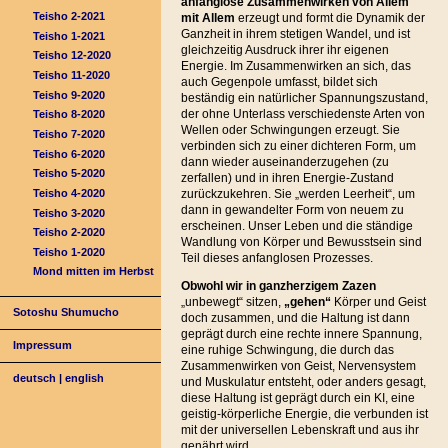
anfanglose Zusammenwirken von Allem
Teisho 2-2021
mit Allem
erzeugt und formt die Dynamik der
Ganzheit in ihrem stetigen Wandel, und ist
Teisho 1-2021
gleichzeitig Ausdruck ihrer ihr eigenen
Teisho 12-2020
Energie. Im Zusammenwirken an sich, das
Teisho 11-2020
auch Gegenpole umfasst, bildet sich
Teisho 9-2020
beständig ein natürlicher Spannungszustand,
der ohne Unterlass verschiedenste Arten von
Teisho 8-2020
Wellen oder Schwingungen erzeugt. Sie
Teisho 7-2020
verbinden sich zu einer dichteren Form, um
Teisho 6-2020
dann wieder auseinanderzugehen (zu
Teisho 5-2020
zerfallen) und in ihren Energie-Zustand
Teisho 4-2020
zurückzukehren. Sie „werden Leerheit“, um
dann in gewandelter Form von neuem zu
Teisho 3-2020
erscheinen. Unser Leben und die ständige
Teisho 2-2020
Wandlung von Körper und Bewusstsein sind
Teisho 1-2020
Teil dieses anfanglosen Prozesses.
Mond mitten im Herbst
Obwohl wir in ganzherzigem Zazen
„unbewegt“ sitzen,
„gehen“
Körper und Geist
Sotoshu Shumucho
doch zusammen, und die Haltung ist dann
geprägt durch eine rechte innere Spannung,
Impressum
eine ruhige Schwingung, die durch das
Zusammenwirken von Geist, Nervensystem
deutsch
|
english
und Muskulatur entsteht, oder anders gesagt,
diese Haltung ist geprägt durch ein KI, eine
geistig-körperliche Energie, die verbunden ist
mit der universellen Lebenskraft und aus ihr
genährt wird.