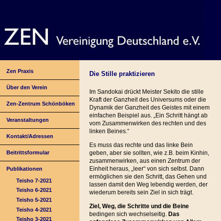
Zen Praxis
Die Stille praktizieren
Über den Verein
Im Sandokai drückt Meister Sekito die stille
Kraft der Ganzheit des Universums oder die
Zen-Zentrum Schönböken
Dynamik der Ganzheit des Geistes mit einem
einfachen Beispiel aus. „Ein Schritt hängt ab
Veranstaltungen
vom Zusammenwirken des rechten und des
linken Beines.“
Kontakt/Adressen
Es muss das rechte und das linke Bein
Beitrittsformular
geben, aber sie sollten, wie z.B. beim Kinhin,
zusammenwirken, aus einen Zentrum der
Einheit heraus, „leer“ von sich selbst. Dann
Publikationen
ermöglichen sie den Schritt, das Gehen und
Teisho 7-2021
lassen damit den Weg lebendig werden, der
Teisho 6-2021
wiederum bereits sein Ziel in sich trägt.
Teisho 5-2021
Ziel, Weg, die Schritte und die Beine
Teisho 4-2021
bedingen sich wechselseitig.
Das
Teisho 3-2021