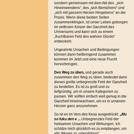
sondern gemeinsam mit dem Akt des „sich
Hineinwendens“, des „sich Bemühens“ und
„sich mit ganzem Herzen Hingebens“ an die
Praxis. Wenn diese beiden Seiten
zusammenklingen, ist unser Leben geborgen
im zeitlosen Körper der Ganzheit des
Universums und kann sich zu einem
„fruchtbaren Feld des wahren Glücks“
entwickeln.
Ungeahnte Ursachen und Bedingungen
können dann heilbringend zusammen
kommen im Jetzt und eine neue Frucht
hervorbringen.
Den Weg zu üben,
und gerade auch
zusammen den Weg zu üben, bedeutet dann
dieses große unbegrenzte Feld der Ganzheit
zu bestellen. Es ist zu groß und zu
tiefgründig, um in unsere Kategorien zu
passen. Wir sollten einfach weit genug in die
Ganzheit hineinwachsen, um es in unserem
Herzen ganz anzunehmen.
So ist es im Vers des Kesa ausgedrückt:
„
Mu
so fuku den e
...
Unbegrenztes Feld der
heilsamen Ursachen und Wirkungen. Ich
schätze mich glücklich es zu empfangen, um
alle Wesen zu unterstützen“.