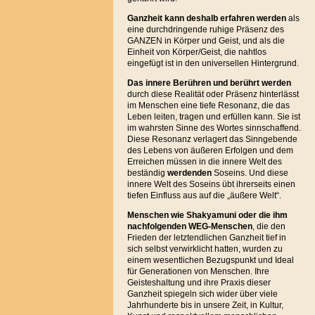
Ganzheit kann deshalb erfahren werden
als
eine durchdringende ruhige Präsenz des
GANZEN in Körper und Geist, und als die
Einheit von Körper/Geist, die nahtlos
eingefügt ist in den universellen Hintergrund.
Das innere Berühren und berührt
werden
durch diese Realität oder Präsenz hinterlässt
im Menschen eine tiefe Resonanz, die das
Leben leiten, tragen und erfüllen kann. Sie ist
im wahrsten Sinne des Wortes sinnschaffend.
Diese Resonanz verlagert das Sinngebende
des Lebens von äußeren Erfolgen und dem
Erreichen müssen in die innere Welt des
beständig
werdenden
Soseins. Und diese
innere Welt des Soseins übt ihrerseits einen
tiefen Einfluss aus auf die „äußere Welt“.
Menschen wie Shakyamuni oder die ihm
nachfolgenden WEG-Menschen
, die den
Frieden der letztendlichen Ganzheit tief in
sich selbst verwirklicht hatten, wurden zu
einem wesentlichen Bezugspunkt und Ideal
für Generationen von Menschen. Ihre
Geisteshaltung und ihre Praxis dieser
Ganzheit spiegeln sich wider über viele
Jahrhunderte bis in unsere Zeit, in Kultur,