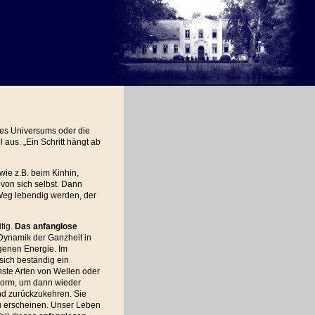
 des Universums oder die
aus. „Ein Schritt hängt ab
wie z.B. beim Kinhin,
von sich selbst. Dann
Weg lebendig werden, der
tig.
Das anfanglose
Dynamik der Ganzheit in
igenen Energie. Im
sich beständig ein
ste Arten von Wellen oder
 Form, um dann wieder
nd zurückzukehren. Sie
u erscheinen. Unser Leben