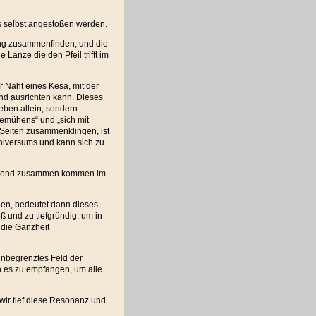
s selbst angestoßen werden.
ng zusammenfinden, und die
 Lanze die den Pfeil trifft im
 Naht eines Kesa, mit der
 und ausrichten kann. Dieses
eben allein, sondern
emühens“ und „sich mit
Seiten zusammenklingen, ist
niversums und kann sich zu
ngend zusammen kommen im
n, bedeutet dann dieses
ß und zu tiefgründig, um in
 die Ganzheit
nbegrenztes Feld der
h es zu empfangen, um alle
wir tief diese Resonanz und