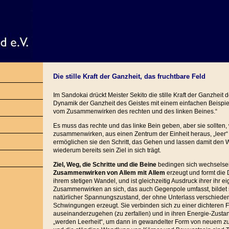
Die stille Kraft der Ganzheit, das fruchtbare Feld
Im Sandokai drückt Meister Sekito die stille Kraft der Ganzheit
Dynamik der Ganzheit des Geistes mit einem einfachen Beispiel 
vom Zusammenwirken des rechten und des linken Beines.“
Es muss das rechte und das linke Bein geben, aber sie sollten, 
zusammenwirken, aus einen Zentrum der Einheit heraus, „leer“ 
ermöglichen sie den Schritt, das Gehen und lassen damit den 
wiederum bereits sein Ziel in sich trägt.
Ziel, Weg, die Schritte und die Beine
bedingen sich wechselsei
Zusammenwirken von Allem mit Allem
erzeugt und formt die 
ihrem stetigen Wandel, und ist gleichzeitig Ausdruck ihrer ihr e
Zusammenwirken an sich, das auch Gegenpole umfasst, bildet 
natürlicher Spannungszustand, der ohne Unterlass verschieden
Schwingungen erzeugt. Sie verbinden sich zu einer dichteren
auseinanderzugehen (zu zerfallen) und in ihren Energie-Zusta
„werden Leerheit“, um dann in gewandelter Form von neuem z