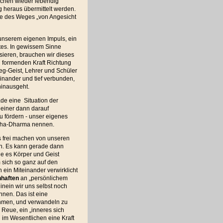
nschen wieder lebendig
 heraus übermittelt werden.
be des Weges „von Angesicht
unserem eigenen Impuls, ein
tes. In gewissem Sinne
isieren, brauchen wir dieses
 formenden Kraft Richtung
g-Geist, Lehrer und Schüler
einander und tief verbunden,
inausgeht.
ade eine Situation der
 einer dann darauf
u fördern - unser eigenes
ddha-Dharma nennen.
ns frei machen von unseren
n. Es kann gerade dann
ie es Körper und Geist
m sich so ganz auf den
 ein Miteinander verwirklicht
nhaften
an „persönlichem
inein wir uns selbst noch
önnen. Das ist eine
ehmen, und verwandeln zu
Reue, ein „inneres sich
n im Wesentlichen eine Kraft