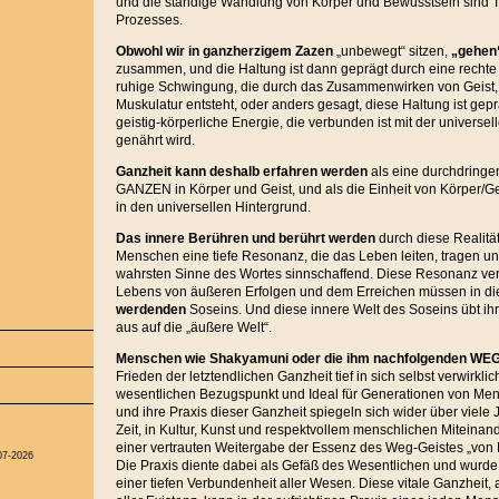
und die ständige Wandlung von Körper und Bewusstsein sind T
Prozesses.
Obwohl wir in ganzherzigem Zazen
„unbewegt“ sitzen,
„gehen
zusammen, und die Haltung ist dann geprägt durch eine rechte
ruhige Schwingung, die durch das Zusammenwirken von Geist
Muskulatur entsteht, oder anders gesagt, diese Haltung ist gepr
geistig-körperliche Energie, die verbunden ist mit der universel
genährt wird.
Ganzheit kann deshalb erfahren werden
als eine durchdringe
GANZEN in Körper und Geist, und als die Einheit von Körper/Geis
in den universellen Hintergrund.
Das innere Berühren und berührt
werden
durch diese Realität
Menschen eine tiefe Resonanz, die das Leben leiten, tragen und 
wahrsten Sinne des Wortes sinnschaffend. Diese Resonanz ve
Lebens von äußeren Erfolgen und dem Erreichen müssen in die
werdenden
Soseins. Und diese innere Welt des Soseins übt ihre
aus auf die „äußere Welt“.
Menschen wie Shakyamuni oder die ihm nachfolgenden W
Frieden der letztendlichen Ganzheit tief in sich selbst verwirkl
wesentlichen Bezugspunkt und Ideal für Generationen von Men
und ihre Praxis dieser Ganzheit spiegeln sich wider über viele 
Zeit, in Kultur, Kunst und respektvollem menschlichen Miteinan
einer vertrauten Weitergabe der Essenz des Weg-Geistes „von H
07-2026
Die Praxis diente dabei als Gefäß des Wesentlichen und wurde
einer tiefen Verbundenheit aller Wesen. Diese vitale Ganzheit, 