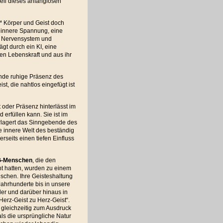
eil dieses anfanglosen
“
Körper und Geist doch
 innere Spannung, eine
, Nervensystem und
ägt durch ein KI, eine
len Lebenskraft und aus ihr
nde ruhige Präsenz des
t, die nahtlos eingefügt ist
 oder Präsenz hinterlässt im
erfüllen kann. Sie ist im
rlagert das Sinngebende des
 innere Welt des beständig
rseits einen tiefen Einfluss
EG-Menschen
, die den
icht hatten, wurden zu einem
schen. Ihre Geisteshaltung
Jahrhunderte bis in unsere
der und darüber hinaus in
erz-Geist zu Herz-Geist“.
 gleichzeitig zum Ausdruck
als die ursprüngliche Natur