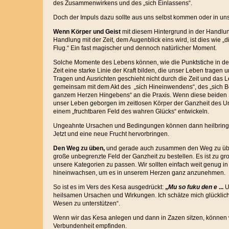
des Zusammenwirkens und des „sich Einlassens“.
Doch der Impuls dazu sollte aus uns selbst kommen oder in un
Wenn Körper und Geist
mit diesem Hintergrund in der Handlu
Handlung mit der Zeit, dem Augenblick eins wird, ist dies wie „die
Flug.“ Ein fast magischer und dennoch natürlicher Moment.
Solche Momente des Lebens können, wie die Punktstiche in der
Zeit eine starke Linie der Kraft bilden, die unser Leben tragen
Tragen und Ausrichten geschieht nicht durch die Zeit und das L
gemeinsam mit dem Akt des „sich Hineinwendens“, des „sich B
ganzem Herzen Hingebens“ an die Praxis. Wenn diese beiden 
unser Leben geborgen im zeitlosen Körper der Ganzheit des U
einem „fruchtbaren Feld des wahren Glücks“ entwickeln.
Ungeahnte Ursachen und Bedingungen können dann heilbri
Jetzt und eine neue Frucht hervorbringen.
Den Weg zu üben,
und gerade auch zusammen den Weg zu übe
große unbegrenzte Feld der Ganzheit zu bestellen. Es ist zu gro
unsere Kategorien zu passen. Wir sollten einfach weit genug in
hineinwachsen, um es in unserem Herzen ganz anzunehmen.
So ist es im Vers des Kesa ausgedrückt:
„
Mu so fuku den e
...
U
heilsamen Ursachen und Wirkungen. Ich schätze mich glücklic
Wesen zu unterstützen“.
Wenn wir das Kesa anlegen und dann in Zazen sitzen, können 
Verbundenheit empfinden.