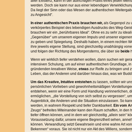
aller Existenz, kann in der aufrichtigen Praxis eines jeden Me
werden. Doch sie kann nur aus einer lebendigen Verwirklichung
Da liegt der Sinn oder das Wesen der authentischen Weiterga
zu Angesicht“.
In einer authentischen Praxis brauchen
wir,
als Gegenpol zu 
verkörpertes Beispiel des lebendigen Ausdrucks des Weg-Geis
brauchen wir ein „berührbares Ideal“. Ohne es zu sehr zu ideal
„Gegenüber“ um unserem eigenen Impuls und unserer eigenen
zu geben und Spiegelung. Deshalb haben, in einem rechten We
ihre jeweils eigene Stellung, sind gleichzeitig unabhängig von
und folgen der Richtung des Morgensterns, die über sie
beide
h
Wenn wir wirklich tiefer verstehen wollen, dann suchen wir ger
intensiven Schulung, um auf einer authentischen Grundlage, in
gründenden kreativen Weise,
etwas
zur Reife zu bringen und z
Leben, das der Anderen und darüber hinaus das, was wir Bu
Um das Kreative, Intuitive entstehen
zu lassen, sollten wir u
persönlichen Vorlieben und gewohnheitsmäßigen Vorstellunge
entstehen, wenn wir eine Form und Handlung verinnerlichen, d
ermöglichen, „die Vorstellung von sich selbst zu vergessen“, u
Augenblick, die Anderen und die Situation einzulassen. So kann
werden, in wahrem Respekt und tiefer Dankbarkeit.
Ein vom A
Zeugs“ befreites Miteinander kann den Raum schaffen, in den h
tiefer öffnen können, und in dem wir gleichzeitig „allein sein“ k
Voraussetzung dafür, unsere eigene Begrenztheit sehen, ann
können. Verwandlung setzt Gewahrsein und eine wahre Art von 
Bekennen“ voraus. Sie ist nicht nur ein Akt des Willens, sonder