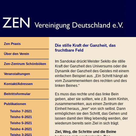
Zen Praxis
Die stille Kraft der Ganzheit, das
fruchtbare Feld
Über den Verein
Im Sandokai drückt Meister Sekito die stille
Zen-Zentrum Schönböken
Kraft der Ganzheit des Universums oder die
Dynamik der Ganzheit des Geistes mit einem
Veranstaltungen
einfachen Beispiel aus. „Ein Schritt hängt ab
vom Zusammenwirken des rechten und des
Kontakt/Adressen
linken Beines.“
Beitrittsformular
Es muss das rechte und das linke Bein
geben, aber sie sollten, wie z.B. beim Kinhin,
zusammenwirken, aus einen Zentrum der
Publikationen
Einheit heraus, „leer“ von sich selbst. Dann
Teisho 7-2021
ermöglichen sie den Schritt, das Gehen und
Teisho 6-2021
lassen damit den Weg lebendig werden, der
Teisho 5-2021
wiederum bereits sein Ziel in sich trägt.
Teisho 4-2021
Ziel, Weg, die Schritte und die Beine
Teisho 3-2021