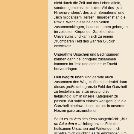
nicht durch die Zeit und das Leben allein,
sondern gemeinsam mit dem Akt des „sich
Hineinwendens“, des „sich Bemühens“ und
„sich mit ganzem Herzen Hingebens“ an die
Praxis. Wenn diese beiden Seiten
zusammenklingen, ist unser Leben geborgen
im zeitlosen Körper der Ganzheit des
Universums und kann sich zu einem
„fruchtbaren Feld des wahren Glücks“
entwickeln.
Ungeahnte Ursachen und Bedingungen
können dann heilbringend zusammen
kommen im Jetzt und eine neue Frucht
hervorbringen.
Den Weg zu üben,
und gerade auch
zusammen den Weg zu üben, bedeutet dann
dieses große unbegrenzte Feld der Ganzheit
zu bestellen. Es ist zu groß und zu
tiefgründig, um in unsere Kategorien zu
passen. Wir sollten einfach weit genug in die
Ganzheit hineinwachsen, um es in unserem
Herzen ganz anzunehmen.
So ist es im Vers des Kesa ausgedrückt:
„
Mu
so fuku den e
...
Unbegrenztes Feld der
heilsamen Ursachen und Wirkungen. Ich
schätze mich glücklich es zu empfangen, um