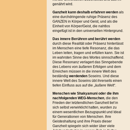
genährt wird.
Ganzheit kann deshalb erfahren werden
als
eine durchdringende ruhige Präsenz des
GANZEN in Körper und Geist, und als die
Einheit von Körper/Geist, die nahtlos
eingefügt ist in den universellen Hintergrund.
Das innere Berühren und berührt
werden
durch diese Realität oder Präsenz hinterlässt
im Menschen eine tiefe Resonanz, die das
Leben leiten, tragen und erfüllen kann. Sie ist
im wahrsten Sinne des Wortes sinnschaffend.
Diese Resonanz verlagert das Sinngebende
des Lebens von äußeren Erfolgen und dem
Erreichen müssen in die innere Welt des
beständig
werdenden
Soseins. Und diese
innere Welt des Soseins übt ihrerseits einen
tiefen Einfluss aus auf die „äußere Welt“.
Menschen wie Shakyamuni oder die ihm
nachfolgenden WEG-Menschen
, die den
Frieden der letztendlichen Ganzheit tief in
sich selbst verwirklicht hatten, wurden zu
einem wesentlichen Bezugspunkt und Ideal
für Generationen von Menschen. Ihre
Geisteshaltung und ihre Praxis dieser
Ganzheit spiegeln sich wider über viele