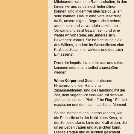
Miteinander kann den Raum schaffen, in den
hinein wir uns selbst noch tiefer öffnen
können, und in dem wir gleichzeitig „allein
sein“ können. Das ist eine Voraussetzung
dafür, unsere eigene Begrenztheit sehen,
annehmen, und verwandeln zu können.
Verwandlung setzt Gewahrsein und eine
wahre Art von Reue, ein „inneres sich
Bekennen“ voraus. Sie ist nicht nur ein Akt
des Willens, sondern im Wesentlichen eine
Kraft des Zusammenwirkens und des „sich
Einlassens“.
Doch der Impuls dazu sollte aus uns selbst
kommen oder in uns selbst angestoßen
werden.
Wenn Körper und Geist
mit diesem
Hintergrund in der Handlung
zusammenfinden, und die Handlung mit der
Zeit, dem Augenblick eins wird, ist dies wie
„die Lanze die den Pfeil trifft im Flug.“ Ein fast
magischer und dennoch natürlicher Moment.
Solche Momente des Lebens können, wie
die Punktstiche in der Naht eines Kesa, mit
der Zeit eine starke Linie der Kraft bilden, die
unser Leben tragen und ausrichten kann.
Dieses Tragen und Ausrichten geschieht