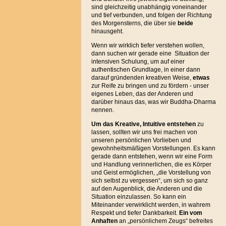
sind gleichzeitig unabhängig voneinander
und tief verbunden, und folgen der Richtung
des Morgensterns, die über sie
beide
hinausgeht.
Wenn wir wirklich tiefer verstehen wollen,
dann suchen wir gerade eine Situation der
intensiven Schulung, um auf einer
authentischen Grundlage, in einer dann
darauf gründenden kreativen Weise,
etwas
zur Reife zu bringen und zu fördern - unser
eigenes Leben, das der Anderen und
darüber hinaus das, was wir Buddha-Dharma
nennen.
Um das Kreative, Intuitive entstehen
zu
lassen, sollten wir uns frei machen von
unseren persönlichen Vorlieben und
gewohnheitsmäßigen Vorstellungen. Es kann
gerade dann entstehen, wenn wir eine Form
und Handlung verinnerlichen, die es Körper
und Geist ermöglichen, „die Vorstellung von
sich selbst zu vergessen“, um sich so ganz
auf den Augenblick, die Anderen und die
Situation einzulassen. So kann ein
Miteinander verwirklicht werden, in wahrem
Respekt und tiefer Dankbarkeit.
Ein vom
Anhaften
an „persönlichem Zeugs“ befreites