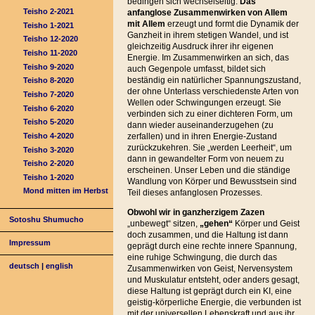
bedingen sich wechselseitig.
Das
Teisho 2-2021
anfanglose Zusammenwirken von Allem
mit Allem
erzeugt und formt die Dynamik der
Teisho 1-2021
Ganzheit in ihrem stetigen Wandel, und ist
Teisho 12-2020
gleichzeitig Ausdruck ihrer ihr eigenen
Teisho 11-2020
Energie. Im Zusammenwirken an sich, das
Teisho 9-2020
auch Gegenpole umfasst, bildet sich
beständig ein natürlicher Spannungszustand,
Teisho 8-2020
der ohne Unterlass verschiedenste Arten von
Teisho 7-2020
Wellen oder Schwingungen erzeugt. Sie
Teisho 6-2020
verbinden sich zu einer dichteren Form, um
Teisho 5-2020
dann wieder auseinanderzugehen (zu
Teisho 4-2020
zerfallen) und in ihren Energie-Zustand
zurückzukehren. Sie „werden Leerheit“, um
Teisho 3-2020
dann in gewandelter Form von neuem zu
Teisho 2-2020
erscheinen. Unser Leben und die ständige
Teisho 1-2020
Wandlung von Körper und Bewusstsein sind
Mond mitten im Herbst
Teil dieses anfanglosen Prozesses.
Obwohl wir in ganzherzigem Zazen
Sotoshu Shumucho
„unbewegt“ sitzen,
„gehen“
Körper und Geist
doch zusammen, und die Haltung ist dann
Impressum
geprägt durch eine rechte innere Spannung,
eine ruhige Schwingung, die durch das
deutsch
|
english
Zusammenwirken von Geist, Nervensystem
und Muskulatur entsteht, oder anders gesagt,
diese Haltung ist geprägt durch ein KI, eine
geistig-körperliche Energie, die verbunden ist
mit der universellen Lebenskraft und aus ihr