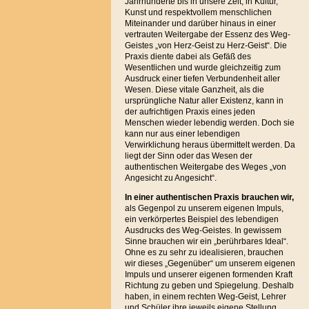
Jahrhunderte bis in unsere Zeit, in Kultur,
Kunst und respektvollem menschlichen
Miteinander und darüber hinaus in einer
vertrauten Weitergabe der Essenz des Weg-
Geistes „von Herz-Geist zu Herz-Geist“. Die
Praxis diente dabei als Gefäß des
Wesentlichen und wurde gleichzeitig zum
Ausdruck einer tiefen Verbundenheit aller
Wesen. Diese vitale Ganzheit, als die
ursprüngliche Natur aller Existenz, kann in
der aufrichtigen Praxis eines jeden
Menschen wieder lebendig werden. Doch sie
kann nur aus einer lebendigen
Verwirklichung heraus übermittelt werden. Da
liegt der Sinn oder das Wesen der
authentischen Weitergabe des Weges „von
Angesicht zu Angesicht“.
In einer authentischen Praxis brauchen
wir,
als Gegenpol zu unserem eigenen Impuls,
ein verkörpertes Beispiel des lebendigen
Ausdrucks des Weg-Geistes. In gewissem
Sinne brauchen wir ein „berührbares Ideal“.
Ohne es zu sehr zu idealisieren, brauchen
wir dieses „Gegenüber“ um unserem eigenen
Impuls und unserer eigenen formenden Kraft
Richtung zu geben und Spiegelung. Deshalb
haben, in einem rechten Weg-Geist, Lehrer
und Schüler ihre jeweils eigene Stellung,