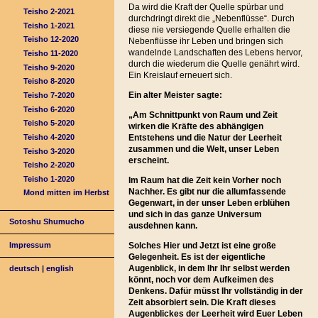
Da wird die Kraft der Quelle spürbar und
Teisho 2-2021
durchdringt direkt die „Nebenflüsse“. Durch
Teisho 1-2021
diese nie versiegende Quelle erhalten die
Teisho 12-2020
Nebenflüsse ihr Leben und bringen sich
wandelnde Landschaften des Lebens hervor,
Teisho 11-2020
durch die wiederum die Quelle genährt wird.
Teisho 9-2020
Ein Kreislauf erneuert sich.
Teisho 8-2020
Ein alter Meister sagte:
Teisho 7-2020
Teisho 6-2020
„
Am Schnittpunkt von Raum und Zeit
Teisho 5-2020
wirken die Kräfte des abhängigen
Teisho 4-2020
Entstehens und die Natur der Leerheit
zusammen und die Welt, unser Leben
Teisho 3-2020
erscheint.
Teisho 2-2020
Teisho 1-2020
Im Raum hat die Zeit kein Vorher noch
Nachher. Es gibt nur die allumfassende
Mond mitten im Herbst
Gegenwart, in der unser Leben erblühen
und sich in das ganze Universum
Sotoshu Shumucho
ausdehnen kann.
Solches Hier und Jetzt ist eine große
Impressum
Gelegenheit. Es ist der eigentliche
Augenblick, in dem Ihr Ihr selbst werden
deutsch
|
english
könnt, noch vor dem Aufkeimen des
Denkens. Dafür müsst Ihr vollständig in der
Zeit absorbiert sein. Die Kraft dieses
Augenblickes der Leerheit wird Euer Leben