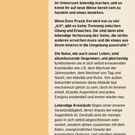
im Universum lebendig machen, und so
könnt Ihr auf neue Weise bereit sein zu
handeln und etwas bewirken.
Wenn Eure Praxis frei wird von zu viel
„Ich“, gibt es keine Trennung zwischen
Übung und Erwachen. Sie sind dann eine
lebendige Verfassung des Seins, die nichts
anderes erreichen muss und die etwas aus
ihrem Inneren in die Umgebung ausstrahlt.“
Die Natur, wie auch unser Leben, sind
allumfassende Gegenwart, und gleichzeitig
funktionieren sie in sich selbst erneuernden
Kreisläufen wie z.B. dem Wechsel der
Jahreszeiten, dem Wechsel von Tag und
Nacht, von Aktivität und Ruhe. Von außen
betrachtet scheinen diese Abläufe fast
mechanisch gleich zu sein, doch im Inneren
erlebt, ist jeder Augenblick und jedes
Ereignis existentiell und immer wieder neu.
Lebendige Kreisläufe
folgen einer inneren
Gesetzmäßigkeit, deren Impuls der ewige
Augenblick ist. Deshalb sind sie niemals
ganz in sich selbst abgeschlossen oder
isoliert, sondern atmen zusammen mit dem
tiefen, unergründlichen Gesetz der
kosmischen Ordnung, und erhalten vielerlei