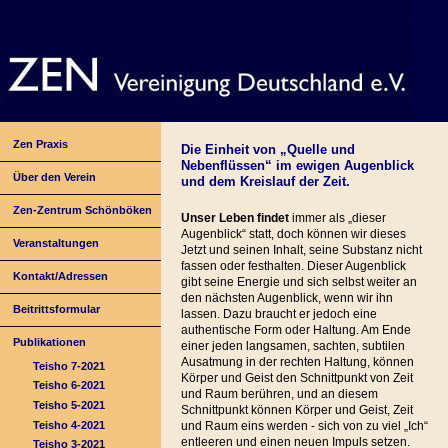
Zen Praxis
Die Einheit von „Quelle und
Nebenflüssen“ im ewigen Augenblick
Über den Verein
und dem Kreislauf der Zeit.
Zen-Zentrum Schönböken
Unser Leben findet
immer als „dieser
Augenblick“ statt, doch können wir dieses
Veranstaltungen
Jetzt und seinen Inhalt, seine Substanz nicht
fassen oder festhalten. Dieser Augenblick
Kontakt/Adressen
gibt seine Energie und sich selbst weiter an
den nächsten Augenblick, wenn wir ihn
Beitrittsformular
lassen. Dazu braucht er jedoch eine
authentische Form oder Haltung. Am Ende
Publikationen
einer jeden langsamen, sachten, subtilen
Ausatmung in der rechten Haltung, können
Teisho 7-2021
Körper und Geist den Schnittpunkt von Zeit
Teisho 6-2021
und Raum berühren, und an diesem
Teisho 5-2021
Schnittpunkt können Körper und Geist, Zeit
Teisho 4-2021
und Raum eins werden - sich von zu viel „Ich“
entleeren und einen neuen Impuls setzen.
Teisho 3-2021