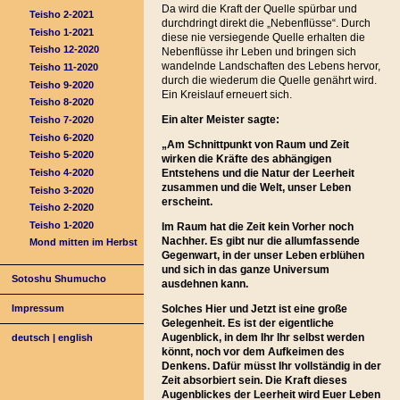
Da wird die Kraft der Quelle spürbar und
Teisho 2-2021
durchdringt direkt die „Nebenflüsse“. Durch
Teisho 1-2021
diese nie versiegende Quelle erhalten die
Teisho 12-2020
Nebenflüsse ihr Leben und bringen sich
wandelnde Landschaften des Lebens hervor,
Teisho 11-2020
durch die wiederum die Quelle genährt wird.
Teisho 9-2020
Ein Kreislauf erneuert sich.
Teisho 8-2020
Ein alter Meister sagte:
Teisho 7-2020
Teisho 6-2020
„
Am Schnittpunkt von Raum und Zeit
Teisho 5-2020
wirken die Kräfte des abhängigen
Teisho 4-2020
Entstehens und die Natur der Leerheit
zusammen und die Welt, unser Leben
Teisho 3-2020
erscheint.
Teisho 2-2020
Teisho 1-2020
Im Raum hat die Zeit kein Vorher noch
Nachher. Es gibt nur die allumfassende
Mond mitten im Herbst
Gegenwart, in der unser Leben erblühen
und sich in das ganze Universum
Sotoshu Shumucho
ausdehnen kann.
Solches Hier und Jetzt ist eine große
Impressum
Gelegenheit. Es ist der eigentliche
Augenblick, in dem Ihr Ihr selbst werden
deutsch
|
english
könnt, noch vor dem Aufkeimen des
Denkens. Dafür müsst Ihr vollständig in der
Zeit absorbiert sein. Die Kraft dieses
Augenblickes der Leerheit wird Euer Leben