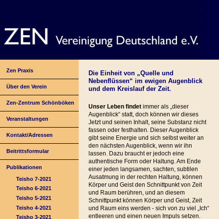
Zen Praxis
Die Einheit von „Quelle und
Nebenflüssen“ im ewigen Augenblick
Über den Verein
und dem Kreislauf der Zeit.
Zen-Zentrum Schönböken
Unser Leben findet
immer als „dieser
Augenblick“ statt, doch können wir dieses
Veranstaltungen
Jetzt und seinen Inhalt, seine Substanz nicht
fassen oder festhalten. Dieser Augenblick
Kontakt/Adressen
gibt seine Energie und sich selbst weiter an
den nächsten Augenblick, wenn wir ihn
Beitrittsformular
lassen. Dazu braucht er jedoch eine
authentische Form oder Haltung. Am Ende
Publikationen
einer jeden langsamen, sachten, subtilen
Ausatmung in der rechten Haltung, können
Teisho 7-2021
Körper und Geist den Schnittpunkt von Zeit
Teisho 6-2021
und Raum berühren, und an diesem
Teisho 5-2021
Schnittpunkt können Körper und Geist, Zeit
Teisho 4-2021
und Raum eins werden - sich von zu viel „Ich“
entleeren und einen neuen Impuls setzen.
Teisho 3-2021