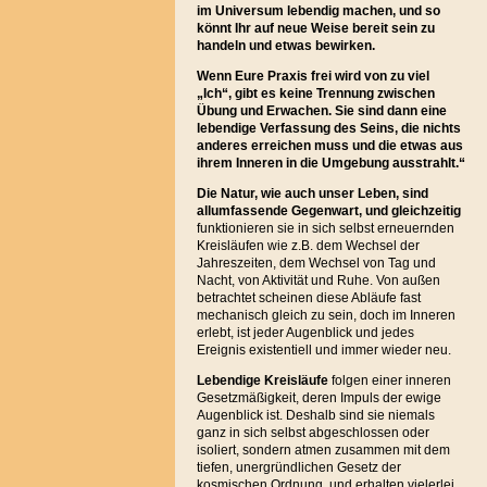
im Universum lebendig machen, und so
könnt Ihr auf neue Weise bereit sein zu
handeln und etwas bewirken.
Wenn Eure Praxis frei wird von zu viel
„Ich“, gibt es keine Trennung zwischen
Übung und Erwachen. Sie sind dann eine
lebendige Verfassung des Seins, die nichts
anderes erreichen muss und die etwas aus
ihrem Inneren in die Umgebung ausstrahlt.“
Die Natur, wie auch unser Leben, sind
allumfassende Gegenwart, und gleichzeitig
funktionieren sie in sich selbst erneuernden
Kreisläufen wie z.B. dem Wechsel der
Jahreszeiten, dem Wechsel von Tag und
Nacht, von Aktivität und Ruhe. Von außen
betrachtet scheinen diese Abläufe fast
mechanisch gleich zu sein, doch im Inneren
erlebt, ist jeder Augenblick und jedes
Ereignis existentiell und immer wieder neu.
Lebendige Kreisläufe
folgen einer inneren
Gesetzmäßigkeit, deren Impuls der ewige
Augenblick ist. Deshalb sind sie niemals
ganz in sich selbst abgeschlossen oder
isoliert, sondern atmen zusammen mit dem
tiefen, unergründlichen Gesetz der
kosmischen Ordnung, und erhalten vielerlei