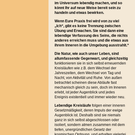
im Universum lebendig machen, und so
könnt Ihr auf neue Weise bereit sein zu
handeln und etwas bewirken.
Wenn Eure Praxis frei wird von zu viel
„Ich“, gibt es keine Trennung zwischen
Übung und Erwachen. Sie sind dann eine
lebendige Verfassung des Seins, die nichts
anderes erreichen muss und die etwas aus
ihrem Inneren in die Umgebung ausstrahlt.“
Die Natur, wie auch unser Leben, sind
allumfassende Gegenwart, und gleichzeitig
funktionieren sie in sich selbst erneuernden
Kreisläufen wie z.B. dem Wechsel der
Jahreszeiten, dem Wechsel von Tag und
Nacht, von Aktivität und Ruhe. Von außen
betrachtet scheinen diese Abläufe fast
mechanisch gleich zu sein, doch im Inneren
erlebt, ist jeder Augenblick und jedes
Ereignis existentiell und immer wieder neu.
Lebendige Kreisläufe
folgen einer inneren
Gesetzmäßigkeit, deren Impuls der ewige
Augenblick ist. Deshalb sind sie niemals
ganz in sich selbst abgeschlossen oder
isoliert, sondern atmen zusammen mit dem
tiefen, unergründlichen Gesetz der
kosmischen Ordnung, und erhalten vielerlei