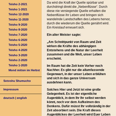
Da wird die Kraft der Quelle spürbar und
Teisho 2-2021
durchdringt direkt die „Nebenflüsse“. Durch
Teisho 1-2021
diese nie versiegende Quelle erhalten die
Teisho 12-2020
Nebenflüsse ihr Leben und bringen sich
wandelnde Landschaften des Lebens hervor,
Teisho 11-2020
durch die wiederum die Quelle genährt wird.
Teisho 9-2020
Ein Kreislauf erneuert sich.
Teisho 8-2020
Ein alter Meister sagte:
Teisho 7-2020
Teisho 6-2020
„
Am Schnittpunkt von Raum und Zeit
Teisho 5-2020
wirken die Kräfte des abhängigen
Teisho 4-2020
Entstehens und die Natur der Leerheit
zusammen und die Welt, unser Leben
Teisho 3-2020
erscheint.
Teisho 2-2020
Teisho 1-2020
Im Raum hat die Zeit kein Vorher noch
Nachher. Es gibt nur die allumfassende
Mond mitten im Herbst
Gegenwart, in der unser Leben erblühen
und sich in das ganze Universum
Sotoshu Shumucho
ausdehnen kann.
Solches Hier und Jetzt ist eine große
Impressum
Gelegenheit. Es ist der eigentliche
Augenblick, in dem Ihr Ihr selbst werden
deutsch
|
english
könnt, noch vor dem Aufkeimen des
Denkens. Dafür müsst Ihr vollständig in der
Zeit absorbiert sein. Die Kraft dieses
Augenblickes der Leerheit wird Euer Leben