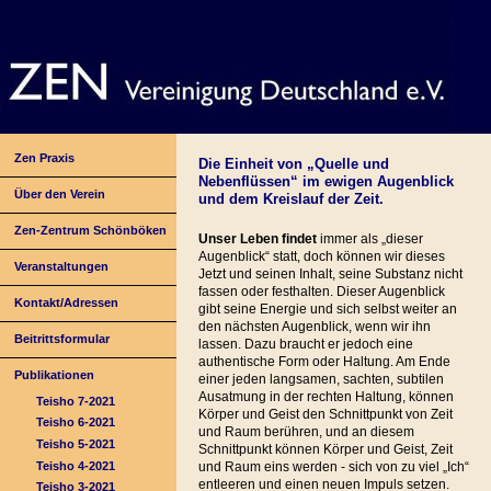
Zen Praxis
Die Einheit von „Quelle und
Nebenflüssen“ im ewigen Augenblick
Über den Verein
und dem Kreislauf der Zeit.
Zen-Zentrum Schönböken
Unser Leben findet
immer als „dieser
Augenblick“ statt, doch können wir dieses
Veranstaltungen
Jetzt und seinen Inhalt, seine Substanz nicht
fassen oder festhalten. Dieser Augenblick
Kontakt/Adressen
gibt seine Energie und sich selbst weiter an
den nächsten Augenblick, wenn wir ihn
Beitrittsformular
lassen. Dazu braucht er jedoch eine
authentische Form oder Haltung. Am Ende
Publikationen
einer jeden langsamen, sachten, subtilen
Ausatmung in der rechten Haltung, können
Teisho 7-2021
Körper und Geist den Schnittpunkt von Zeit
Teisho 6-2021
und Raum berühren, und an diesem
Teisho 5-2021
Schnittpunkt können Körper und Geist, Zeit
Teisho 4-2021
und Raum eins werden - sich von zu viel „Ich“
entleeren und einen neuen Impuls setzen.
Teisho 3-2021