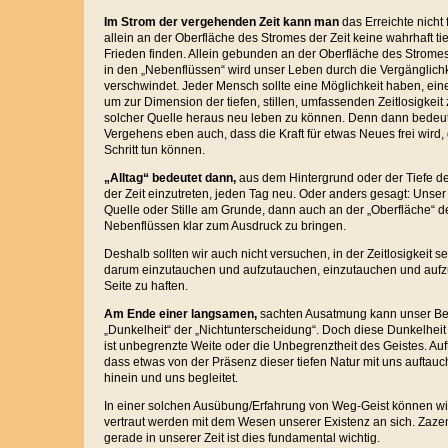
Im Strom der vergehenden Zeit kann man
das Erreichte nicht
allein an der Oberfläche des Stromes der Zeit keine wahrhaft ti
Frieden finden. Allein gebunden an der Oberfläche des Stromes
in den „Nebenflüssen“ wird unser Leben durch die Vergänglich
verschwindet. Jeder Mensch sollte eine Möglichkeit haben, ei
um zur Dimension der tiefen, stillen, umfassenden Zeitlosigke
solcher Quelle heraus neu leben zu können. Denn dann bedeut
Vergehens eben auch, dass die Kraft für etwas Neues frei wird,
Schritt tun können.
„Alltag“ bedeutet dann,
aus dem Hintergrund oder der Tiefe der
der Zeit einzutreten, jeden Tag neu. Oder anders gesagt: Unser
Quelle oder Stille am Grunde, dann auch an der „Oberfläche“ 
Nebenflüssen klar zum Ausdruck zu bringen.
Deshalb sollten wir auch nicht versuchen, in der Zeitlosigkeit s
darum einzutauchen und aufzutauchen, einzutauchen und aufz
Seite zu haften.
Am Ende einer langsamen,
sachten Ausatmung kann unser Bew
„Dunkelheit“ der „Nichtunterscheidung“. Doch diese Dunkelheit i
ist unbegrenzte Weite oder die Unbegrenztheit des Geistes. Au
dass etwas von der Präsenz dieser tiefen Natur mit uns auftauch
hinein und uns begleitet.
In einer solchen Ausübung/Erfahrung von Weg-Geist können w
vertraut werden mit dem Wesen unserer Existenz an sich. Zazen
gerade in unserer Zeit ist dies fundamental wichtig.