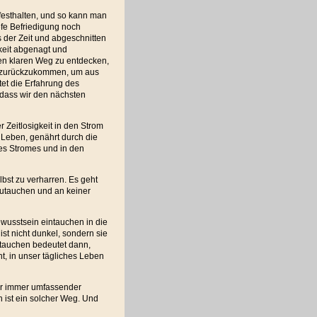
 festhalten, und so kann man
efe Befriedigung noch
 der Zeit und abgeschnitten
keit abgenagt und
nen klaren Weg zu entdecken,
it zurückzukommen, um aus
et die Erfahrung des
 dass wir den nächsten
 Zeitlosigkeit in den Strom
 Leben, genährt durch die
des Stromes und in den
elbst zu verharren. Es geht
utauchen und an keiner
usstsein eintauchen in die
st nicht dunkel, sondern sie
ftauchen bedeutet dann,
t, in unser tägliches Leben
ir immer umfassender
 ist ein solcher Weg. Und