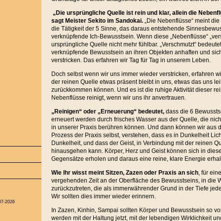
„Die ursprüngliche Quelle ist rein und klar, allein die Neben
sagt Meister Sekito im Sandokai.
„Die Nebenflüsse“ meint die
die Tätigkeit der 5 Sinne, das daraus entstehende Sinnesbewus
verknüpfende Ich-Bewusstsein. Wenn diese „Nebenflüsse“ „versc
ursprüngliche Quelle nicht mehr fühlbar. „Verschmutzt“ bedeute
verknüpfende Bewusstsein an ihren Objekten anhaften und sich
verstricken. Das erfahren wir Tag für Tag in unserem Leben.
Doch selbst wenn wir uns immer wieder verstricken, erfahren 
der reinen Quelle etwas präsent bleibt in uns, etwas das uns leit
zurückkommen können. Und es ist die ruhige Aktivität dieser rei
Nebenflüsse reinigt, wenn wir uns ihr anvertrauen.
„Reinigen“ oder „Erneuerung“ bedeutet,
dass die 6 Bewussts
erneuert werden durch frisches Wasser aus der Quelle, die nich
in unserer Praxis berühren können. Und dann können wir aus 
Prozess der Praxis selbst, verstehen, dass es in Dunkelheit Lich
Dunkelheit, und dass der Geist, in Verbindung mit der reinen Q
hinausgehen kann. Körper, Herz und Geist können sich in dieser 
Gegensätze erholen und daraus eine reine, klare Energie erhal
Wie Ihr wisst meint Sitzen, Zazen oder Praxis an sich
, für ei
vergehenden Zeit an der Oberfläche des Bewusstseins, in die We
zurückzutreten, die als immerwährender Grund in der Tiefe jede
Wir sollten dies immer wieder erinnern.
07-2026
In Zazen, Kinhin, Sampai sollten Körper und Bewusstsein so vo
werden mit der Haltung jetzt, mit der lebendigen Wirklichkeit un