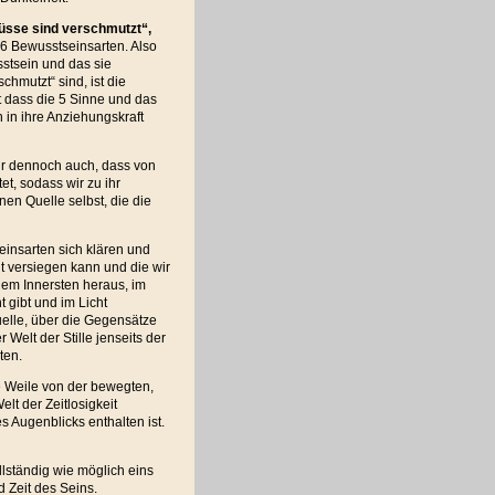
flüsse sind verschmutzt“,
 6 Bewusstseinsarten. Also
stsein und das sie
hmutzt“ sind, ist die
t dass die 5 Sinne und das
 in ihre Anziehungskraft
wir dennoch auch, dass von
et, sodass wir zu ihr
nen Quelle selbst, die die
einsarten sich klären und
t versiegen kann und die wir
dem Innersten heraus, im
t gibt und im Licht
uelle, über die Gegensätze
Welt der Stille jenseits der
ten.
ne Weile von der bewegten,
lt der Zeitlosigkeit
s Augenblicks enthalten ist.
llständig wie möglich eins
d Zeit des Seins.