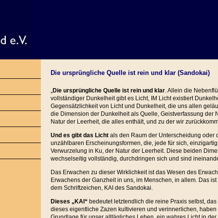
Die ursprüngliche Quelle ist rein und klar (Sandokai)
„
Die ursprüngliche Quelle ist rein und klar
. Allein die Nebenfl
vollständiger Dunkelheit gibt es Licht, IM Licht existiert Dunkelhe
Gegensätzlichkeit von Licht und Dunkelheit, die uns allen geläu
die Dimension der Dunkelheit als Quelle, Geistverfassung der 
Natur der Leerheit, die alles enthält, und zu der wir zurückkomme
Und es gibt das Licht
als den Raum der Unterscheidung oder d
unzählbaren Erscheinungsformen, die, jede für sich, einzigartig 
Verwurzelung in Ku, der Natur der Leerheit. Diese beiden Dim
wechselseitig vollständig, durchdringen sich und sind ineinande
Das Erwachen zu dieser Wirklichkeit ist das Wesen des Erwach
Erwachens der Ganzheit in uns, im Menschen, in allem. Das ist 
dem Schriftzeichen, KAI des Sandokai.
Dieses „KAI“
bedeutet letztendlich die reine Praxis selbst, da
dieses eigentliche Zazen kultivieren und verinnerlichen, haben 
Grundlage für unser alltägliches Leben, ein wahres Licht in der