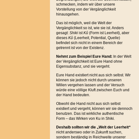
schmecken, indem wir über unsere
Vorstellung von der Vergänglichkeit
hinausgehen.
Das ist möglich, weil die Welt der
Vergänglichkeit so ist, wie sie ist. Anders
gesagt:
Shiki
ist
Kû
(Form ist Leerheit), aber
dieses
Kû
(Leerheit, Potential, Quelle)
befindet sich nicht in einem Bereich der
getrennt ist von der Existenz.
Nehmt zum Beispiel Eure Hand:
In der Welt
der Vergänglichkeit ist Eure Hand ohne
Eigensubstanz, und sie vergeht.
Eure Hand existiert nicht aus sich selbst. Wir
können sie jedoch nicht durch unseren
Willen vergehen lassen und der Versuch
würde eine völlige Kluft zwischen Euch und
der Hand bedeuten.
Obwohl die Hand nicht aus sich selbst
existiert und vergeht, können wir sie dennoch
benutzen. Das ist wirkliche authentische
Form – das Wirken von Ku in Shiki.
Deshalb sollten wir die „Welt der Leerheit“
nicht anderswo oder in Zukunft suchen,
sondern beständig in Reichweite unserer