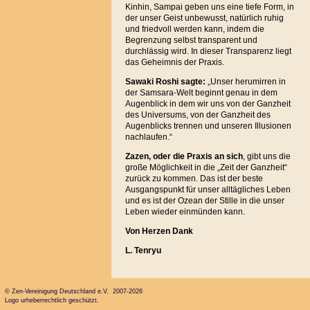
Kinhin, Sampai geben uns eine tiefe Form, in
der unser Geist unbewusst, natürlich ruhig
und friedvoll werden kann, indem die
Begrenzung selbst transparent und
durchlässig wird. In dieser Transparenz liegt
das Geheimnis der Praxis.
Sawaki Roshi sagte:
„Unser herumirren in
der Samsara-Welt beginnt genau in dem
Augenblick in dem wir uns von der Ganzheit
des Universums, von der Ganzheit des
Augenblicks trennen und unseren Illusionen
nachlaufen.“
Zazen, oder die Praxis an sich
, gibt uns die
große Möglichkeit in die „Zeit der Ganzheit“
zurück zu kommen. Das ist der beste
Ausgangspunkt für unser alltägliches Leben
und es ist der Ozean der Stille in die unser
Leben wieder einmünden kann.
Von Herzen Dank
L. Tenryu
© Zen-Vereinigung Deutschland e.V. 2007-2026
Logo urheberrechtlich geschützt.