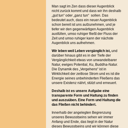
Man sagt im Zen dass dieser Augenblick
nicht zurück kommt und dass wir ihn deshalb
„gut tun“ oder „ganz tun“ sollen. Das
bedeutet auch, dass ein neuer Augenblick
schon bereit ist uns aufzunehmen, und je
tiefer wir den gegenwärtigen Augenblick
ausfüllen, umso ruhiger fließt der Fluss der
Zeit und umso ruhiger kann der nächste
Augenblick uns aufnehmen.
Wir leben
weil Leben vergänglich ist,
und
darüber hinaus gibt es in der Tiefe der
Vergänglichkeit etwas von unwandelbarer
Natur, ewiges Potential, Ku, Buddha-Natur.
Die Dynamik des „Vergehens“ ist in
Wirklichkeit der zeitlose Strom und es ist die
Energie seines unbehinderten Fließens das
unsere Existenz nährt, stützt und erneuert.
Deshalb ist es unsere Aufgabe eine
transparente Form und Haltung zu finden
und auszuüben. Eine Form und Haltung die
das Fließen nicht behindert.
Innerhalb der angelegten Begrenzung
unseres Bewusstseins sehen wir immer
Anfang und Ende, das liegt in der Natur
dieses Bewusstseins und wir können diese