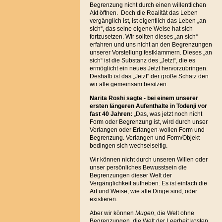
Begrenzung nicht durch einen willentlichen
Akt öffnen. Doch die Realität das Leben
vergänglich ist, ist eigentlich das Leben „an
sich“, das seine eigene Weise hat sich
fortzusetzen. Wir sollten dieses „an sich“
erfahren und uns nicht an den Begrenzungen
unserer Vorstellung festklammern. Dieses „an
sich“ ist die Substanz des „Jetzt“, die es
ermöglicht ein neues Jetzt hervorzubringen.
Deshalb ist das „Jetzt“ der große Schatz den
wir alle gemeinsam besitzen.
Narita Roshi sagte - bei einem unserer
ersten längeren Aufenthalte in Todenji vor
fast 40 Jahren:
„Das, was jetzt noch nicht
Form oder Begrenzung ist, wird durch unser
Verlangen oder Erlangen-wollen Form und
Begrenzung. Verlangen und Form/Objekt
bedingen sich wechselseitig.
Wir können nicht durch unseren Willen oder
unser persönliches Bewusstsein die
Begrenzungen dieser Welt der
Vergänglichkeit aufheben. Es ist einfach die
Art und Weise, wie alle Dinge sind, oder
existieren.
Aber wir können
Mugen
, die Welt ohne
Begrenzungen, die Welt der Leerheit kosten,