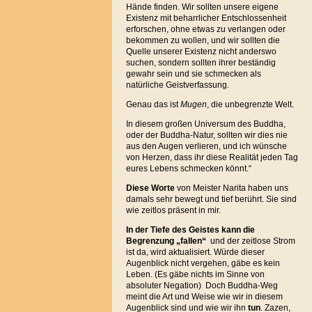
Hände finden. Wir sollten unsere eigene
Existenz mit beharrlicher Entschlossenheit
erforschen, ohne etwas zu verlangen oder
bekommen zu wollen, und wir sollten die
Quelle unserer Existenz nicht anderswo
suchen, sondern sollten ihrer beständig
gewahr sein und sie schmecken als
natürliche Geistverfassung.
Genau das ist
Mugen
, die unbegrenzte Welt.
In diesem großen Universum des Buddha,
oder der Buddha-Natur, sollten wir dies nie
aus den Augen verlieren, und ich wünsche
von Herzen, dass ihr diese Realität jeden Tag
eures Lebens schmecken könnt.“
Diese Worte
von Meister Narita haben uns
damals sehr bewegt und tief berührt. Sie sind
wie zeitlos präsent in mir.
In der Tiefe des Geistes kann die
Begrenzung „fallen“
und der zeitlose Strom
ist da, wird aktualisiert. Würde dieser
Augenblick nicht vergehen, gäbe es kein
Leben. (Es gäbe nichts im Sinne von
absoluter Negation) Doch Buddha-Weg
meint die Art und Weise wie wir in diesem
Augenblick sind und wie wir ihn
tun
. Zazen,