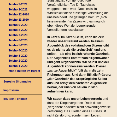
Substanz ist, von der durch die
Teisho 2-2021
Vergänglichkeit Tag für Tag etwas
weggenommen wird. Doch es ist in
Teisho 1-2021
Wirklichkeit diese einseitige Vorstellung die
Teisho 12-2020
uns behindert und gefangen hält. Im „sich
Teisho 11-2020
hineinwenden“ in Zazen wird es möglich
Teisho 9-2020
eben diese Welt der begrenzenden
Vorstellungen loszulassen.
Teisho 8-2020
Teisho 7-2020
In Zazen, im Zazen-Geist, kann die Zeit
Teisho 6-2020
wieder unser Freund werden. In einem
Augenblick des vollständigen Sitzens gibt
Teisho 5-2020
es da nichts als die „reine Zeit“ und uns
Teisho 4-2020
selbst - als eine in sich ruhende Ganzheit.
Teisho 3-2020
Der Augenblick kommt von nirgendwoher
Teisho 2-2020
und geht nirgendwohin. Wir selbst und der
Teisho 1-2020
Augenblick können eins werden. Dieser
„ganze Augenblick“ füllt dann die zehn
Mond mitten im Herbst
Richtungen aus. Und dann füllt die Präsenz
„der Ganzheit“ das ursprüngliche Selbst
Sotoshu Shumucho
aus und bringt den nächsten Augenblick
hervor, der uns von neuem in sich
Impressum
aufnehmen kann.
Wir sagen dass unser Leben vergeht
und
deutsch
|
english
dass die Dinge vergehen. Doch dieses
„vergehen“ bedeutet nicht notwendigerweise
Zerstörung. Das Fließen eines Flusses ist
nicht Zerstörung, sondern sein Leben.