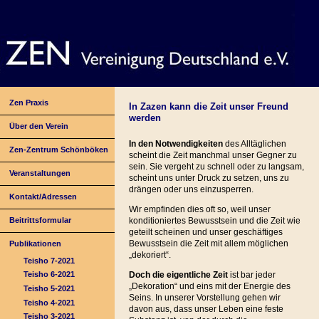
Zen Praxis
In Zazen kann die Zeit unser Freund
werden
Über den Verein
In den Notwendigkeiten
des Alltäglichen
Zen-Zentrum Schönböken
scheint die Zeit manchmal unser Gegner zu
sein. Sie vergeht zu schnell oder zu langsam,
Veranstaltungen
scheint uns unter Druck zu setzen, uns zu
drängen oder uns einzusperren.
Kontakt/Adressen
Wir empfinden dies oft so, weil unser
Beitrittsformular
konditioniertes Bewusstsein und die Zeit wie
geteilt scheinen und unser geschäftiges
Bewusstsein die Zeit mit allem möglichen
Publikationen
„dekoriert“.
Teisho 7-2021
Doch die eigentliche Zeit
ist bar jeder
Teisho 6-2021
„Dekoration“ und eins mit der Energie des
Teisho 5-2021
Seins. In unserer Vorstellung gehen wir
Teisho 4-2021
davon aus, dass unser Leben eine feste
Teisho 3-2021