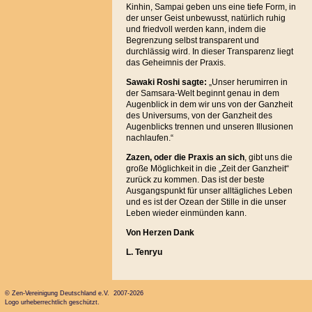
Kinhin, Sampai geben uns eine tiefe Form, in
der unser Geist unbewusst, natürlich ruhig
und friedvoll werden kann, indem die
Begrenzung selbst transparent und
durchlässig wird. In dieser Transparenz liegt
das Geheimnis der Praxis.
Sawaki Roshi sagte:
„Unser herumirren in
der Samsara-Welt beginnt genau in dem
Augenblick in dem wir uns von der Ganzheit
des Universums, von der Ganzheit des
Augenblicks trennen und unseren Illusionen
nachlaufen.“
Zazen, oder die Praxis an sich
, gibt uns die
große Möglichkeit in die „Zeit der Ganzheit“
zurück zu kommen. Das ist der beste
Ausgangspunkt für unser alltägliches Leben
und es ist der Ozean der Stille in die unser
Leben wieder einmünden kann.
Von Herzen Dank
L. Tenryu
© Zen-Vereinigung Deutschland e.V. 2007-2026
Logo urheberrechtlich geschützt.