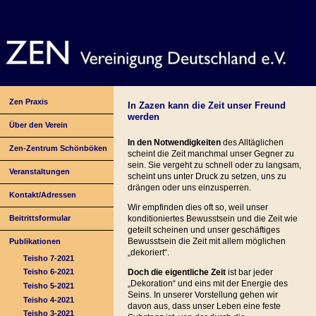
Zen Praxis
In Zazen kann die Zeit unser Freund
werden
Über den Verein
In den Notwendigkeiten
des Alltäglichen
Zen-Zentrum Schönböken
scheint die Zeit manchmal unser Gegner zu
sein. Sie vergeht zu schnell oder zu langsam,
Veranstaltungen
scheint uns unter Druck zu setzen, uns zu
drängen oder uns einzusperren.
Kontakt/Adressen
Wir empfinden dies oft so, weil unser
Beitrittsformular
konditioniertes Bewusstsein und die Zeit wie
geteilt scheinen und unser geschäftiges
Bewusstsein die Zeit mit allem möglichen
Publikationen
„dekoriert“.
Teisho 7-2021
Doch die eigentliche Zeit
ist bar jeder
Teisho 6-2021
„Dekoration“ und eins mit der Energie des
Teisho 5-2021
Seins. In unserer Vorstellung gehen wir
Teisho 4-2021
davon aus, dass unser Leben eine feste
Teisho 3-2021