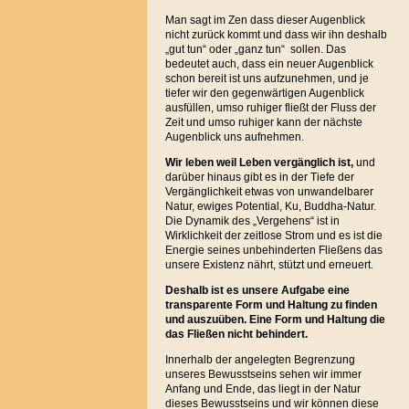
Man sagt im Zen dass dieser Augenblick
nicht zurück kommt und dass wir ihn deshalb
„gut tun“ oder „ganz tun“ sollen. Das
bedeutet auch, dass ein neuer Augenblick
schon bereit ist uns aufzunehmen, und je
tiefer wir den gegenwärtigen Augenblick
ausfüllen, umso ruhiger fließt der Fluss der
Zeit und umso ruhiger kann der nächste
Augenblick uns aufnehmen.
Wir leben
weil Leben vergänglich ist,
und
darüber hinaus gibt es in der Tiefe der
Vergänglichkeit etwas von unwandelbarer
Natur, ewiges Potential, Ku, Buddha-Natur.
Die Dynamik des „Vergehens“ ist in
Wirklichkeit der zeitlose Strom und es ist die
Energie seines unbehinderten Fließens das
unsere Existenz nährt, stützt und erneuert.
Deshalb ist es unsere Aufgabe eine
transparente Form und Haltung zu finden
und auszuüben. Eine Form und Haltung die
das Fließen nicht behindert.
Innerhalb der angelegten Begrenzung
unseres Bewusstseins sehen wir immer
Anfang und Ende, das liegt in der Natur
dieses Bewusstseins und wir können diese