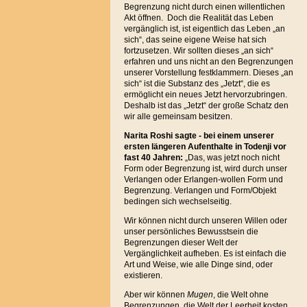
Begrenzung nicht durch einen willentlichen
Akt öffnen. Doch die Realität das Leben
vergänglich ist, ist eigentlich das Leben „an
sich“, das seine eigene Weise hat sich
fortzusetzen. Wir sollten dieses „an sich“
erfahren und uns nicht an den Begrenzungen
unserer Vorstellung festklammern. Dieses „an
sich“ ist die Substanz des „Jetzt“, die es
ermöglicht ein neues Jetzt hervorzubringen.
Deshalb ist das „Jetzt“ der große Schatz den
wir alle gemeinsam besitzen.
Narita Roshi sagte - bei einem unserer
ersten längeren Aufenthalte in Todenji vor
fast 40 Jahren:
„Das, was jetzt noch nicht
Form oder Begrenzung ist, wird durch unser
Verlangen oder Erlangen-wollen Form und
Begrenzung. Verlangen und Form/Objekt
bedingen sich wechselseitig.
Wir können nicht durch unseren Willen oder
unser persönliches Bewusstsein die
Begrenzungen dieser Welt der
Vergänglichkeit aufheben. Es ist einfach die
Art und Weise, wie alle Dinge sind, oder
existieren.
Aber wir können
Mugen
, die Welt ohne
Begrenzungen, die Welt der Leerheit kosten,