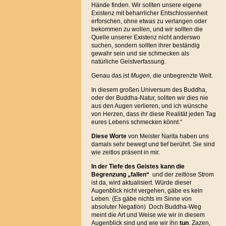
Hände finden. Wir sollten unsere eigene
Existenz mit beharrlicher Entschlossenheit
erforschen, ohne etwas zu verlangen oder
bekommen zu wollen, und wir sollten die
Quelle unserer Existenz nicht anderswo
suchen, sondern sollten ihrer beständig
gewahr sein und sie schmecken als
natürliche Geistverfassung.
Genau das ist
Mugen
, die unbegrenzte Welt.
In diesem großen Universum des Buddha,
oder der Buddha-Natur, sollten wir dies nie
aus den Augen verlieren, und ich wünsche
von Herzen, dass ihr diese Realität jeden Tag
eures Lebens schmecken könnt.“
Diese Worte
von Meister Narita haben uns
damals sehr bewegt und tief berührt. Sie sind
wie zeitlos präsent in mir.
In der Tiefe des Geistes kann die
Begrenzung „fallen“
und der zeitlose Strom
ist da, wird aktualisiert. Würde dieser
Augenblick nicht vergehen, gäbe es kein
Leben. (Es gäbe nichts im Sinne von
absoluter Negation) Doch Buddha-Weg
meint die Art und Weise wie wir in diesem
Augenblick sind und wie wir ihn
tun
. Zazen,