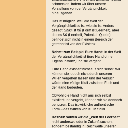
schmecken, indem wir über unsere
Vorstellung von der Vergänglichkeit
hinausgehen.
Das ist möglich, weil die Welt der
Vergänglichkeit so ist, wie sie ist. Anders
gesagt:
Shiki
ist
Kû
(Form ist Leerheit), aber
dieses
Kû
(Leerheit, Potential, Quelle)
befindet sich nicht in einem Bereich der
getrennt ist von der Existenz.
Nehmt zum Beispiel Eure Hand:
In der Welt
der Vergänglichkeit ist Eure Hand ohne
Eigensubstanz, und sie vergeht.
Eure Hand existiert nicht aus sich selbst. Wir
können sie jedoch nicht durch unseren
Willen vergehen lassen und der Versuch
würde eine völlige Kluft zwischen Euch und
der Hand bedeuten.
Obwohl die Hand nicht aus sich selbst
existiert und vergeht, können wir sie dennoch
benutzen. Das ist wirkliche authentische
Form – das Wirken von Ku in Shiki.
Deshalb sollten wir die „Welt der Leerheit“
nicht anderswo oder in Zukunft suchen,
sondern beständig in Reichweite unserer