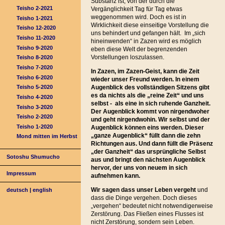
Substanz ist, von der durch die
Teisho 2-2021
Vergänglichkeit Tag für Tag etwas
weggenommen wird. Doch es ist in
Teisho 1-2021
Wirklichkeit diese einseitige Vorstellung die
Teisho 12-2020
uns behindert und gefangen hält. Im „sich
Teisho 11-2020
hineinwenden“ in Zazen wird es möglich
Teisho 9-2020
eben diese Welt der begrenzenden
Vorstellungen loszulassen.
Teisho 8-2020
Teisho 7-2020
In Zazen, im Zazen-Geist, kann die Zeit
Teisho 6-2020
wieder unser Freund werden. In einem
Augenblick des vollständigen Sitzens gibt
Teisho 5-2020
es da nichts als die „reine Zeit“ und uns
Teisho 4-2020
selbst - als eine in sich ruhende Ganzheit.
Teisho 3-2020
Der Augenblick kommt von nirgendwoher
Teisho 2-2020
und geht nirgendwohin. Wir selbst und der
Teisho 1-2020
Augenblick können eins werden. Dieser
„ganze Augenblick“ füllt dann die zehn
Mond mitten im Herbst
Richtungen aus. Und dann füllt die Präsenz
„der Ganzheit“ das ursprüngliche Selbst
Sotoshu Shumucho
aus und bringt den nächsten Augenblick
hervor, der uns von neuem in sich
Impressum
aufnehmen kann.
Wir sagen dass unser Leben vergeht
und
deutsch
|
english
dass die Dinge vergehen. Doch dieses
„vergehen“ bedeutet nicht notwendigerweise
Zerstörung. Das Fließen eines Flusses ist
nicht Zerstörung, sondern sein Leben.