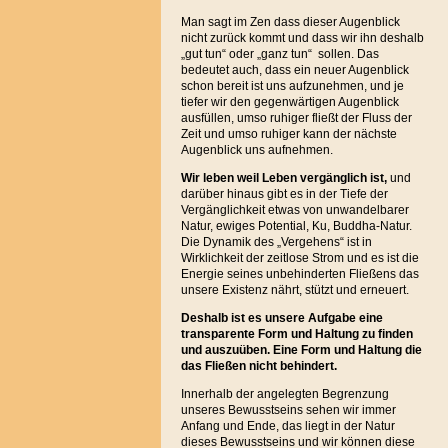
Man sagt im Zen dass dieser Augenblick
nicht zurück kommt und dass wir ihn deshalb
„gut tun“ oder „ganz tun“ sollen. Das
bedeutet auch, dass ein neuer Augenblick
schon bereit ist uns aufzunehmen, und je
tiefer wir den gegenwärtigen Augenblick
ausfüllen, umso ruhiger fließt der Fluss der
Zeit und umso ruhiger kann der nächste
Augenblick uns aufnehmen.
Wir leben
weil Leben vergänglich ist,
und
darüber hinaus gibt es in der Tiefe der
Vergänglichkeit etwas von unwandelbarer
Natur, ewiges Potential, Ku, Buddha-Natur.
Die Dynamik des „Vergehens“ ist in
Wirklichkeit der zeitlose Strom und es ist die
Energie seines unbehinderten Fließens das
unsere Existenz nährt, stützt und erneuert.
Deshalb ist es unsere Aufgabe eine
transparente Form und Haltung zu finden
und auszuüben. Eine Form und Haltung die
das Fließen nicht behindert.
Innerhalb der angelegten Begrenzung
unseres Bewusstseins sehen wir immer
Anfang und Ende, das liegt in der Natur
dieses Bewusstseins und wir können diese