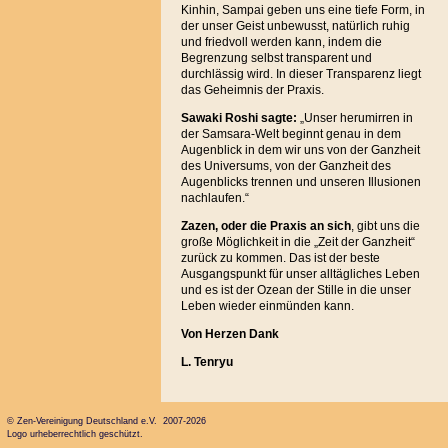
Kinhin, Sampai geben uns eine tiefe Form, in
der unser Geist unbewusst, natürlich ruhig
und friedvoll werden kann, indem die
Begrenzung selbst transparent und
durchlässig wird. In dieser Transparenz liegt
das Geheimnis der Praxis.
Sawaki Roshi sagte:
„Unser herumirren in
der Samsara-Welt beginnt genau in dem
Augenblick in dem wir uns von der Ganzheit
des Universums, von der Ganzheit des
Augenblicks trennen und unseren Illusionen
nachlaufen.“
Zazen, oder die Praxis an sich
, gibt uns die
große Möglichkeit in die „Zeit der Ganzheit“
zurück zu kommen. Das ist der beste
Ausgangspunkt für unser alltägliches Leben
und es ist der Ozean der Stille in die unser
Leben wieder einmünden kann.
Von Herzen Dank
L. Tenryu
© Zen-Vereinigung Deutschland e.V. 2007-2026
Logo urheberrechtlich geschützt.