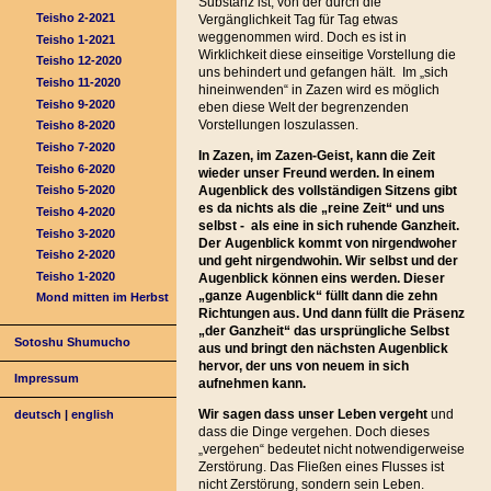
Substanz ist, von der durch die
Teisho 2-2021
Vergänglichkeit Tag für Tag etwas
weggenommen wird. Doch es ist in
Teisho 1-2021
Wirklichkeit diese einseitige Vorstellung die
Teisho 12-2020
uns behindert und gefangen hält. Im „sich
Teisho 11-2020
hineinwenden“ in Zazen wird es möglich
Teisho 9-2020
eben diese Welt der begrenzenden
Vorstellungen loszulassen.
Teisho 8-2020
Teisho 7-2020
In Zazen, im Zazen-Geist, kann die Zeit
Teisho 6-2020
wieder unser Freund werden. In einem
Augenblick des vollständigen Sitzens gibt
Teisho 5-2020
es da nichts als die „reine Zeit“ und uns
Teisho 4-2020
selbst - als eine in sich ruhende Ganzheit.
Teisho 3-2020
Der Augenblick kommt von nirgendwoher
Teisho 2-2020
und geht nirgendwohin. Wir selbst und der
Teisho 1-2020
Augenblick können eins werden. Dieser
„ganze Augenblick“ füllt dann die zehn
Mond mitten im Herbst
Richtungen aus. Und dann füllt die Präsenz
„der Ganzheit“ das ursprüngliche Selbst
Sotoshu Shumucho
aus und bringt den nächsten Augenblick
hervor, der uns von neuem in sich
Impressum
aufnehmen kann.
Wir sagen dass unser Leben vergeht
und
deutsch
|
english
dass die Dinge vergehen. Doch dieses
„vergehen“ bedeutet nicht notwendigerweise
Zerstörung. Das Fließen eines Flusses ist
nicht Zerstörung, sondern sein Leben.