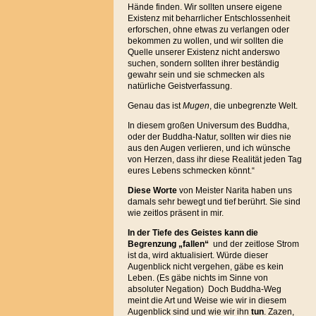
Hände finden. Wir sollten unsere eigene
Existenz mit beharrlicher Entschlossenheit
erforschen, ohne etwas zu verlangen oder
bekommen zu wollen, und wir sollten die
Quelle unserer Existenz nicht anderswo
suchen, sondern sollten ihrer beständig
gewahr sein und sie schmecken als
natürliche Geistverfassung.
Genau das ist
Mugen
, die unbegrenzte Welt.
In diesem großen Universum des Buddha,
oder der Buddha-Natur, sollten wir dies nie
aus den Augen verlieren, und ich wünsche
von Herzen, dass ihr diese Realität jeden Tag
eures Lebens schmecken könnt.“
Diese Worte
von Meister Narita haben uns
damals sehr bewegt und tief berührt. Sie sind
wie zeitlos präsent in mir.
In der Tiefe des Geistes kann die
Begrenzung „fallen“
und der zeitlose Strom
ist da, wird aktualisiert. Würde dieser
Augenblick nicht vergehen, gäbe es kein
Leben. (Es gäbe nichts im Sinne von
absoluter Negation) Doch Buddha-Weg
meint die Art und Weise wie wir in diesem
Augenblick sind und wie wir ihn
tun
. Zazen,