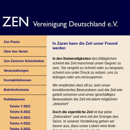
Zen Praxis
In Zazen kann die Zeit unser Freund
werden
Über den Verein
In den Notwendigkeiten
des Alltäglichen
Zen-Zentrum Schönböken
scheint die Zeit manchmal unser Gegner zu
sein. Sie vergeht zu schnell oder zu langsam,
Veranstaltungen
scheint uns unter Druck zu setzen, uns zu
drängen oder uns einzusperren.
Kontakt/Adressen
Wir empfinden dies oft so, weil unser
Beitrittsformular
konditioniertes Bewusstsein und die Zeit wie
geteilt scheinen und unser geschäftiges
Bewusstsein die Zeit mit allem möglichen
Publikationen
„dekoriert“.
Teisho 7-2021
Doch die eigentliche Zeit
ist bar jeder
Teisho 6-2021
„Dekoration“ und eins mit der Energie des
Teisho 5-2021
Seins. In unserer Vorstellung gehen wir
Teisho 4-2021
davon aus, dass unser Leben eine feste
Teisho 3-2021