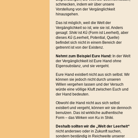
schmecken, indem wir über unsere
Vorstellung von der Vergänglichkeit
hinausgehen.
Das ist möglich, weil die Welt der
Vergänglichkeit so ist, wie sie ist. Anders
gesagt:
Shiki
ist
Kû
(Form ist Leerheit), aber
dieses
Kû
(Leerheit, Potential, Quelle)
befindet sich nicht in einem Bereich der
getrennt ist von der Existenz.
Nehmt zum Beispiel Eure Hand:
In der Welt
der Vergänglichkeit ist Eure Hand ohne
Eigensubstanz, und sie vergeht.
Eure Hand existiert nicht aus sich selbst. Wir
können sie jedoch nicht durch unseren
Willen vergehen lassen und der Versuch
würde eine völlige Kluft zwischen Euch und
der Hand bedeuten.
Obwohl die Hand nicht aus sich selbst
existiert und vergeht, können wir sie dennoch
benutzen. Das ist wirkliche authentische
Form – das Wirken von Ku in Shiki.
Deshalb sollten wir die „Welt der Leerheit“
nicht anderswo oder in Zukunft suchen,
sondern beständig in Reichweite unserer