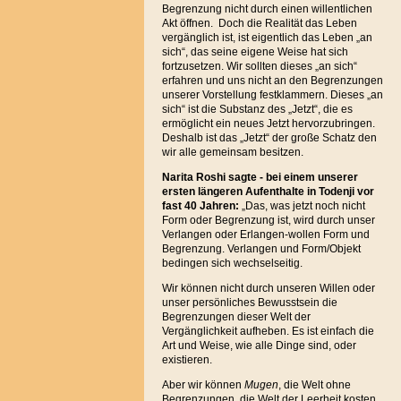
Begrenzung nicht durch einen willentlichen
Akt öffnen. Doch die Realität das Leben
vergänglich ist, ist eigentlich das Leben „an
sich“, das seine eigene Weise hat sich
fortzusetzen. Wir sollten dieses „an sich“
erfahren und uns nicht an den Begrenzungen
unserer Vorstellung festklammern. Dieses „an
sich“ ist die Substanz des „Jetzt“, die es
ermöglicht ein neues Jetzt hervorzubringen.
Deshalb ist das „Jetzt“ der große Schatz den
wir alle gemeinsam besitzen.
Narita Roshi sagte - bei einem unserer
ersten längeren Aufenthalte in Todenji vor
fast 40 Jahren:
„Das, was jetzt noch nicht
Form oder Begrenzung ist, wird durch unser
Verlangen oder Erlangen-wollen Form und
Begrenzung. Verlangen und Form/Objekt
bedingen sich wechselseitig.
Wir können nicht durch unseren Willen oder
unser persönliches Bewusstsein die
Begrenzungen dieser Welt der
Vergänglichkeit aufheben. Es ist einfach die
Art und Weise, wie alle Dinge sind, oder
existieren.
Aber wir können
Mugen
, die Welt ohne
Begrenzungen, die Welt der Leerheit kosten,