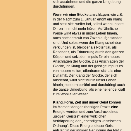
sich ausdehnen und die ganze Umgebung
durchdringen.
Wenn wir eine Glocke anschlagen
, wie z.B.
in der Nacht zum 1. Januar, ertönt ein Klang
und setzt sich weiter fort, selbst wenn unsere
Ohren ihn nicht mehr hören. Auf ähnliche
Weise wirkt etwas in unser Leben hinein,
auch nachdem wir von Zazen aufgestanden
sind. Und selbst wenn der Klang scheinbar
verklungen ist, bleibt er als Potential, als
Resonanz, als Erinnerung durch den ganzen
Körper, und setzt den Impuls für ein neues
Anschlagen der Glocke. Das Anschlagen der
Glocke, ihr Klang und der geistige Impuls es
von neuem zu tun, offenbaren sich als eine
Dynamik. Der Klang der Glocke, der sich
ausdehnt, wirkt nicht nur in unser Leben
hinein, sondern berührt und durchdringt auch
die ganze Umgebung, als eine heilende Kraft
zum Wohl aller Wesen.
Klang, Form, Zeit und unser Geist
können
im Moment der ganzherzigen Praxis
eine
Energie werden und zum Ausdruck eines
„großen Geistes“, einer wirklichen
Verkörperung der „lebendigen kosmischen
Ordnung“. Diese Energie, dieser Geist,
entsteht in der innigen Berührung der Natur