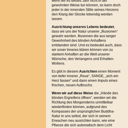
wenn wir es dieses Jahr nicht in der
gewohnten Weise tun können, so kann doch
jeder in der innersten Stille seines Herzens
den Klang der Glocke lebendig werden
lassen.
Ausrichtung unseres Lebens bedeutet
,
dass wir uns der Natur unserer „Illusionen“
gewahr werden. Illusionen die aus langer
Gewohnheit des blinden Anhaftens
entstanden sind. Und es bedeutet auch, dass
wir unser Inneres klären können von zu
starkem Anhaften an die Welt unserer
Wünsche, des Verlangens und Erhalten-
Wollens.
Es gibt in diesem
Ausrichten
einen Moment
von tiefer innerer „Reue“, SANGE, „sich ein
Herz fassen“ und dann einen Impuls eines
frischen, neuen Aufbruchs.
Wenn wir auf diese Weise
die „Hände des
blinden Ergreifens öffnen“, werden wir die
Richtung des Morgensterns unmittelbar
wiederfinden können, aufgrund des
Kompasses der ursprünglichen Buddha-
Natur in uns selbst, der sich in seinem
Erwachen neu ausrichten kann, wie eine
Pflanze die sich automatisch dem Licht