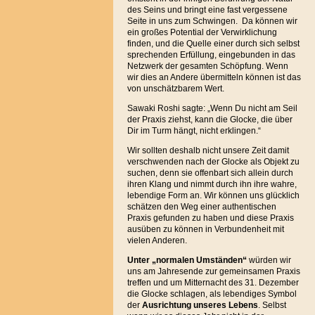
des Seins und bringt eine fast vergessene
Seite in uns zum Schwingen. Da können wir
ein großes Potential der Verwirklichung
finden, und die Quelle einer durch sich selbst
sprechenden Erfüllung, eingebunden in das
Netzwerk der gesamten Schöpfung. Wenn
wir dies an Andere übermitteln können ist das
von unschätzbarem Wert.
Sawaki Roshi sagte: „Wenn Du nicht am Seil
der Praxis ziehst, kann die Glocke, die über
Dir im Turm hängt, nicht erklingen.“
Wir sollten deshalb nicht unsere Zeit damit
verschwenden nach der Glocke als Objekt zu
suchen, denn sie offenbart sich allein durch
ihren Klang und nimmt durch ihn ihre wahre,
lebendige Form an. Wir können uns glücklich
schätzen den Weg einer authentischen
Praxis gefunden zu haben und diese Praxis
ausüben zu können in Verbundenheit mit
vielen Anderen.
Unter „normalen Umständen“
würden wir
uns am Jahresende zur gemeinsamen Praxis
treffen und um Mitternacht des 31. Dezember
die Glocke schlagen, als lebendiges Symbol
der
Ausrichtung unseres Lebens
. Selbst