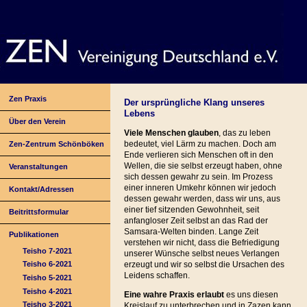
Zen Praxis
Der ursprüngliche Klang unseres
Lebens
Über den Verein
Viele Menschen glauben
, das zu leben
bedeutet, viel Lärm zu machen. Doch am
Zen-Zentrum Schönböken
Ende verlieren sich Menschen oft in den
Wellen, die sie selbst erzeugt haben, ohne
Veranstaltungen
sich dessen gewahr zu sein. Im Prozess
einer inneren Umkehr können wir jedoch
Kontakt/Adressen
dessen gewahr werden, dass wir uns, aus
einer tief sitzenden Gewohnheit, seit
Beitrittsformular
anfangloser Zeit selbst an das Rad der
Samsara-Welten binden. Lange Zeit
Publikationen
verstehen wir nicht, dass die Befriedigung
Teisho 7-2021
unserer Wünsche selbst neues Verlangen
erzeugt und wir so selbst die Ursachen des
Teisho 6-2021
Leidens schaffen.
Teisho 5-2021
Teisho 4-2021
Eine wahre Praxis erlaubt
es uns diesen
Teisho 3-2021
Kreislauf zu unterbrechen und in Zazen kann