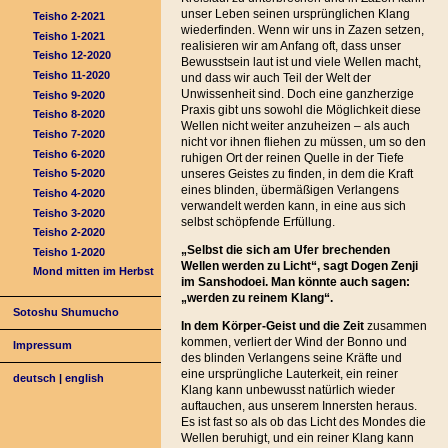
unser Leben seinen ursprünglichen Klang
Teisho 2-2021
wiederfinden. Wenn wir uns in Zazen setzen,
Teisho 1-2021
realisieren wir am Anfang oft, dass unser
Teisho 12-2020
Bewusstsein laut ist und viele Wellen macht,
Teisho 11-2020
und dass wir auch Teil der Welt der
Unwissenheit sind. Doch eine ganzherzige
Teisho 9-2020
Praxis gibt uns sowohl die Möglichkeit diese
Teisho 8-2020
Wellen nicht weiter anzuheizen – als auch
Teisho 7-2020
nicht vor ihnen fliehen zu müssen, um so den
Teisho 6-2020
ruhigen Ort der reinen Quelle in der Tiefe
unseres Geistes zu finden, in dem die Kraft
Teisho 5-2020
eines blinden, übermäßigen Verlangens
Teisho 4-2020
verwandelt werden kann, in eine aus sich
Teisho 3-2020
selbst schöpfende Erfüllung.
Teisho 2-2020
„Selbst die sich am Ufer brechenden
Teisho 1-2020
Wellen werden zu Licht“, sagt Dogen Zenji
Mond mitten im Herbst
im Sanshodoei.
Man könnte auch sagen:
„werden zu reinem Klang“.
Sotoshu Shumucho
In dem Körper-Geist und die Zeit
zusammen
kommen, verliert der Wind der Bonno und
Impressum
des blinden Verlangens seine Kräfte und
eine ursprüngliche Lauterkeit, ein reiner
deutsch
|
english
Klang kann unbewusst natürlich wieder
auftauchen, aus unserem Innersten heraus.
Es ist fast so als ob das Licht des Mondes die
Wellen beruhigt, und ein reiner Klang kann