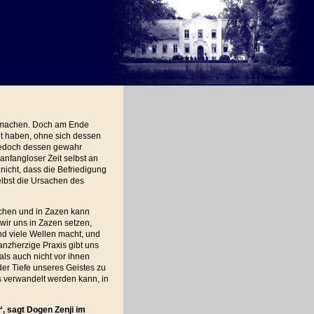
zu machen. Doch am Ende
ugt haben, ohne sich dessen
 jedoch dessen gewahr
 anfangloser Zeit selbst an
icht, dass die Befriedigung
lbst die Ursachen des
echen und in Zazen kann
ir uns in Zazen setzen,
und viele Wellen macht, und
anzherzige Praxis gibt uns
als auch nicht vor ihnen
der Tiefe unseres Geistes zu
s verwandelt werden kann, in
, sagt Dogen Zenji im