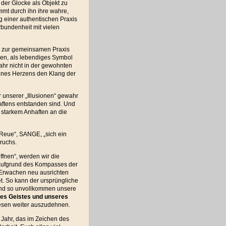
 der Glocke als Objekt zu
mmt durch ihn ihre wahre,
 einer authentischen Praxis
bundenheit mit vielen
 zur gemeinsamen Praxis
gen, als lebendiges Symbol
Jahr nicht in der gewohnten
seines Herzens den Klang der
r unserer „Illusionen“ gewahr
aftens entstanden sind. Und
 starkem Anhaften an die
„Reue“, SANGE, „sich ein
ruchs.
ffnen“, werden wir die
 aufgrund des Kompasses der
m Erwachen neu ausrichten
t. So kann der ursprüngliche
und so unvollkommen unsere
es Geistes und unseres
esen weiter auszudehnen.
Jahr, das im Zeichen des