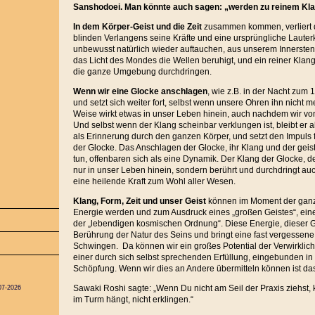
Sanshodoei.
Man könnte auch sagen: „werden zu reinem Kla
In dem Körper-Geist und die Zeit
zusammen kommen, verliert 
blinden Verlangens seine Kräfte und eine ursprüngliche Lauterk
unbewusst natürlich wieder auftauchen, aus unserem Innersten h
das Licht des Mondes die Wellen beruhigt, und ein reiner Kla
die ganze Umgebung durchdringen.
Wenn wir eine Glocke anschlagen
, wie z.B. in der Nacht zum 1
und setzt sich weiter fort, selbst wenn unsere Ohren ihn nicht m
Weise wirkt etwas in unser Leben hinein, auch nachdem wir vo
Und selbst wenn der Klang scheinbar verklungen ist, bleibt er a
als Erinnerung durch den ganzen Körper, und setzt den Impuls
der Glocke. Das Anschlagen der Glocke, ihr Klang und der gei
tun, offenbaren sich als eine Dynamik. Der Klang der Glocke, de
nur in unser Leben hinein, sondern berührt und durchdringt a
eine heilende Kraft zum Wohl aller Wesen.
Klang, Form, Zeit und unser Geist
können im Moment der ganz
Energie werden und zum Ausdruck eines „großen Geistes“, eine
der „lebendigen kosmischen Ordnung“. Diese Energie, dieser Gei
Berührung der Natur des Seins und bringt eine fast vergessene
Schwingen. Da können wir ein großes Potential der Verwirklich
einer durch sich selbst sprechenden Erfüllung, eingebunden i
Schöpfung. Wenn wir dies an Andere übermitteln können ist d
Sawaki Roshi sagte: „Wenn Du nicht am Seil der Praxis ziehst, 
07-2026
im Turm hängt, nicht erklingen.“