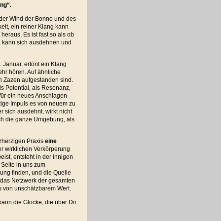
ng“.
der Wind der Bonno und des
eit, ein reiner Klang kann
eraus. Es ist fast so als ob
ng kann sich ausdehnen und
. Januar, ertönt ein Klang
ehr hören. Auf ähnliche
n Zazen aufgestanden sind.
ls Potential, als Resonanz,
 für ein neues Anschlagen
stige Impuls es von neuem zu
r sich ausdehnt, wirkt nicht
uch die ganze Umgebung, als
herzigen Praxis
eine
r wirklichen Verkörperung
st, entsteht in der innigen
 Seite in uns zum
ung finden, und die Quelle
n das Netzwerk der gesamten
as von unschätzbarem Wert.
kann die Glocke, die über Dir