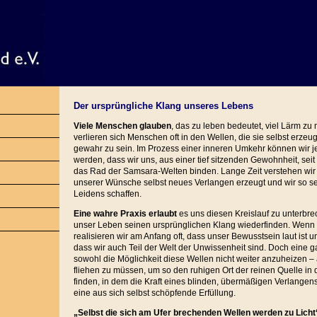
Der ursprüngliche Klang unseres Lebens
Viele Menschen glauben
, das zu leben bedeutet, viel Lärm 
verlieren sich Menschen oft in den Wellen, die sie selbst erze
gewahr zu sein. Im Prozess einer inneren Umkehr können wir
werden, dass wir uns, aus einer tief sitzenden Gewohnheit, seit
das Rad der Samsara-Welten binden. Lange Zeit verstehen wir n
unserer Wünsche selbst neues Verlangen erzeugt und wir so se
Leidens schaffen.
Eine wahre Praxis erlaubt
es uns diesen Kreislauf zu unterbr
unser Leben seinen ursprünglichen Klang wiederfinden. Wenn w
realisieren wir am Anfang oft, dass unser Bewusstsein laut ist 
dass wir auch Teil der Welt der Unwissenheit sind. Doch eine g
sowohl die Möglichkeit diese Wellen nicht weiter anzuheizen – 
fliehen zu müssen, um so den ruhigen Ort der reinen Quelle in 
finden, in dem die Kraft eines blinden, übermäßigen Verlangen
eine aus sich selbst schöpfende Erfüllung.
„Selbst die sich am Ufer brechenden Wellen werden zu Licht“