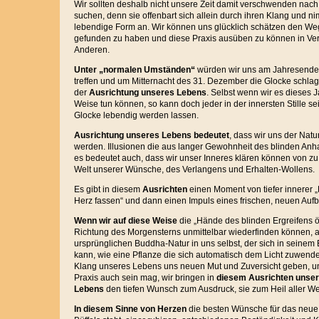
Wir sollten deshalb nicht unsere Zeit damit verschwenden nach
suchen, denn sie offenbart sich allein durch ihren Klang und ni
lebendige Form an. Wir können uns glücklich schätzen den Weg
gefunden zu haben und diese Praxis ausüben zu können in Ver
Anderen.
Unter „normalen Umständen“
würden wir uns am Jahresende
treffen und um Mitternacht des 31. Dezember die Glocke schla
der
Ausrichtung unseres Lebens
. Selbst wenn wir es dieses 
Weise tun können, so kann doch jeder in der innersten Stille 
Glocke lebendig werden lassen.
Ausrichtung unseres Lebens bedeutet
, dass wir uns der Natu
werden. Illusionen die aus langer Gewohnheit des blinden Anh
es bedeutet auch, dass wir unser Inneres klären können von zu
Welt unserer Wünsche, des Verlangens und Erhalten-Wollens.
Es gibt in diesem
Ausrichten
einen Moment von tiefer innerer 
Herz fassen“ und dann einen Impuls eines frischen, neuen Aufb
Wenn wir auf diese Weise
die „Hände des blinden Ergreifens ö
Richtung des Morgensterns unmittelbar wiederfinden können,
ursprünglichen Buddha-Natur in uns selbst, der sich in seine
kann, wie eine Pflanze die sich automatisch dem Licht zuwende
Klang unseres Lebens uns neuen Mut und Zuversicht geben, 
Praxis auch sein mag, wir bringen in
diesem Ausrichten unser
Lebens
den tiefen Wunsch zum Ausdruck, sie zum Heil aller W
In diesem Sinne von Herzen
die besten Wünsche für das neue 