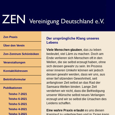
Zen Praxis
Der ursprüngliche Klang unseres
Lebens
Über den Verein
Viele Menschen glauben
, das zu leben
bedeutet, viel Lärm zu machen. Doch am
Zen-Zentrum Schönböken
Ende verlieren sich Menschen oft in den
Wellen, die sie selbst erzeugt haben, ohne
Veranstaltungen
sich dessen gewahr zu sein. Im Prozess
einer inneren Umkehr können wir jedoch
Kontakt/Adressen
dessen gewahr werden, dass wir uns, aus
einer tief sitzenden Gewohnheit, seit
Beitrittsformular
anfangloser Zeit selbst an das Rad der
Samsara-Welten binden. Lange Zeit
Publikationen
verstehen wir nicht, dass die Befriedigung
Teisho 7-2021
unserer Wünsche selbst neues Verlangen
erzeugt und wir so selbst die Ursachen des
Teisho 6-2021
Leidens schaffen.
Teisho 5-2021
Teisho 4-2021
Eine wahre Praxis erlaubt
es uns diesen
Teisho 3-2021
Kreislauf zu unterbrechen und in Zazen kann