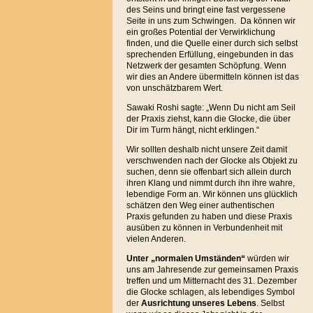
des Seins und bringt eine fast vergessene
Seite in uns zum Schwingen. Da können wir
ein großes Potential der Verwirklichung
finden, und die Quelle einer durch sich selbst
sprechenden Erfüllung, eingebunden in das
Netzwerk der gesamten Schöpfung. Wenn
wir dies an Andere übermitteln können ist das
von unschätzbarem Wert.
Sawaki Roshi sagte: „Wenn Du nicht am Seil
der Praxis ziehst, kann die Glocke, die über
Dir im Turm hängt, nicht erklingen.“
Wir sollten deshalb nicht unsere Zeit damit
verschwenden nach der Glocke als Objekt zu
suchen, denn sie offenbart sich allein durch
ihren Klang und nimmt durch ihn ihre wahre,
lebendige Form an. Wir können uns glücklich
schätzen den Weg einer authentischen
Praxis gefunden zu haben und diese Praxis
ausüben zu können in Verbundenheit mit
vielen Anderen.
Unter „normalen Umständen“
würden wir
uns am Jahresende zur gemeinsamen Praxis
treffen und um Mitternacht des 31. Dezember
die Glocke schlagen, als lebendiges Symbol
der
Ausrichtung unseres Lebens
. Selbst