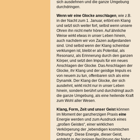
sich ausdehnen und die ganze Umgebung
durchdringen.
Wenn wir eine Glocke anschlagen
, wie z.B.
in der Nacht zum 1. Januar, ertönt ein Klang
und setzt sich weiter fort, selbst wenn unsere
Ohren ihn nicht mehr hören. Auf ähnliche
Weise wirkt etwas in unser Leben hinein,
auch nachdem wir von Zazen aufgestanden
sind. Und selbst wenn der Klang scheinbar
verklungen ist, bleibt er als Potential, als
Resonanz, als Erinnerung durch den ganzen
Körper, und setzt den Impuls für ein neues
Anschlagen der Glocke. Das Anschlagen der
Glocke, ihr Klang und der geistige Impuls es
von neuem zu tun, offenbaren sich als eine
Dynamik. Der Klang der Glocke, der sich
ausdehnt, wirkt nicht nur in unser Leben
hinein, sondern berührt und durchdringt auch
die ganze Umgebung, als eine heilende Kraft
zum Wohl aller Wesen.
Klang, Form, Zeit und unser Geist
können
im Moment der ganzherzigen Praxis
eine
Energie werden und zum Ausdruck eines
„großen Geistes“, einer wirklichen
Verkörperung der „lebendigen kosmischen
Ordnung“. Diese Energie, dieser Geist,
entsteht in der innigen Berührung der Natur