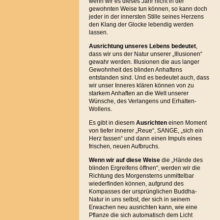
wenn wir es dieses Jahr nicht in der
gewohnten Weise tun können, so kann doch
jeder in der innersten Stille seines Herzens
den Klang der Glocke lebendig werden
lassen.
Ausrichtung unseres Lebens bedeutet
,
dass wir uns der Natur unserer „Illusionen“
gewahr werden. Illusionen die aus langer
Gewohnheit des blinden Anhaftens
entstanden sind. Und es bedeutet auch, dass
wir unser Inneres klären können von zu
starkem Anhaften an die Welt unserer
Wünsche, des Verlangens und Erhalten-
Wollens.
Es gibt in diesem
Ausrichten
einen Moment
von tiefer innerer „Reue“, SANGE, „sich ein
Herz fassen“ und dann einen Impuls eines
frischen, neuen Aufbruchs.
Wenn wir auf diese Weise
die „Hände des
blinden Ergreifens öffnen“, werden wir die
Richtung des Morgensterns unmittelbar
wiederfinden können, aufgrund des
Kompasses der ursprünglichen Buddha-
Natur in uns selbst, der sich in seinem
Erwachen neu ausrichten kann, wie eine
Pflanze die sich automatisch dem Licht