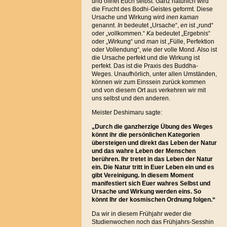
und öffnet Euch selbst. Ganz natürlich wird
die Frucht des Bodhi-Geistes geformt. Diese
Ursache und Wirkung wird
inen kaman
genannt.
In
bedeutet „Ursache“,
en
ist „rund“
oder „vollkommen.“
Ka
bedeutet „Ergebnis“
oder „Wirkung“ und
man
ist „Fülle, Perfektion
oder Vollendung“, wie der volle Mond. Also ist
die Ursache perfekt und die Wirkung ist
perfekt. Das ist die Praxis des Buddha-
Weges. Unaufhörlich, unter allen Umständen,
können wir zum Einssein zurück kommen
und von diesem Ort aus verkehren wir mit
uns selbst und den anderen.
Meister Deshimaru sagte:
„Durch die ganzherzige Übung des Weges
könnt ihr die persönlichen Kategorien
übersteigen und direkt das Leben der Natur
und das wahre Leben der Menschen
berühren. Ihr tretet in das Leben der Natur
ein. Die Natur tritt in Euer Leben ein und es
gibt Vereinigung. In diesem Moment
manifestiert sich Euer wahres Selbst und
Ursache und Wirkung werden eins. So
könnt Ihr der kosmischen Ordnung folgen.“
Da wir in diesem Frühjahr weder die
Studienwochen noch das Frühjahrs-Sesshin