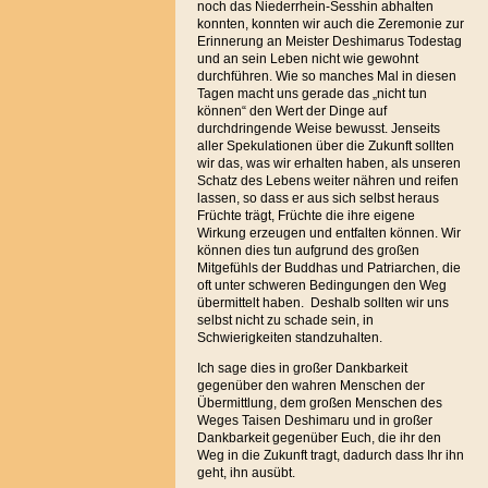
noch das Niederrhein-Sesshin abhalten
konnten, konnten wir auch die Zeremonie zur
Erinnerung an Meister Deshimarus Todestag
und an sein Leben nicht wie gewohnt
durchführen. Wie so manches Mal in diesen
Tagen macht uns gerade das „nicht tun
können“ den Wert der Dinge auf
durchdringende Weise bewusst. Jenseits
aller Spekulationen über die Zukunft sollten
wir das, was wir erhalten haben, als unseren
Schatz des Lebens weiter nähren und reifen
lassen, so dass er aus sich selbst heraus
Früchte trägt, Früchte die ihre eigene
Wirkung erzeugen und entfalten können. Wir
können dies tun aufgrund des großen
Mitgefühls der Buddhas und Patriarchen, die
oft unter schweren Bedingungen den Weg
übermittelt haben.
Deshalb sollten wir uns
selbst nicht zu schade sein, in
Schwierigkeiten standzuhalten.
Ich sage dies in großer Dankbarkeit
gegenüber den wahren Menschen der
Übermittlung, dem großen Menschen des
Weges Taisen Deshimaru und in großer
Dankbarkeit gegenüber Euch, die ihr den
Weg in die Zukunft tragt, dadurch dass Ihr ihn
geht, ihn ausübt.