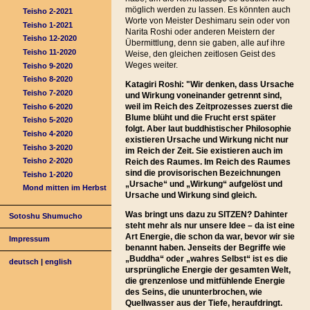
möglich werden zu lassen. Es könnten auch
Teisho 2-2021
Worte von Meister Deshimaru sein oder von
Teisho 1-2021
Narita Roshi oder anderen Meistern der
Teisho 12-2020
Übermittlung, denn sie gaben, alle auf ihre
Teisho 11-2020
Weise, den gleichen zeitlosen Geist des
Weges weiter.
Teisho 9-2020
Teisho 8-2020
Katagiri Roshi: "Wir denken, dass Ursache
Teisho 7-2020
und Wirkung voneinander getrennt sind,
weil im Reich des Zeitprozesses zuerst die
Teisho 6-2020
Blume blüht und die Frucht erst später
Teisho 5-2020
folgt. Aber laut buddhistischer Philosophie
Teisho 4-2020
existieren Ursache und Wirkung nicht nur
Teisho 3-2020
im Reich der Zeit. Sie existieren auch im
Teisho 2-2020
Reich des Raumes. Im Reich des Raumes
sind die provisorischen Bezeichnungen
Teisho 1-2020
„Ursache“ und „Wirkung“ aufgelöst und
Mond mitten im Herbst
Ursache und Wirkung sind gleich.
Was bringt uns dazu zu SITZEN? Dahinter
Sotoshu Shumucho
steht mehr als nur unsere Idee – da ist eine
Art Energie, die schon da war, bevor wir sie
Impressum
benannt haben. Jenseits der Begriffe wie
„Buddha“ oder „wahres Selbst“ ist es die
deutsch
|
english
ursprüngliche Energie der gesamten Welt,
die grenzenlose und mitfühlende Energie
des Seins, die ununterbrochen, wie
Quellwasser aus der Tiefe, heraufdringt.