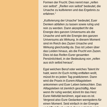
Formen der Frucht. Dies nennt man „reifen
von selbst“. „Reifen von selbst“ bedeutet, die
Ursache zu kultivieren und das Ergebnis zu
erfahren.“
„Kultivierung der Ursache“ bedeutet, Euer
Denken abfallen zu lassen sowie ruhig und
rein zu werden. Dann akzeptiert Ihr die
Energie des ganzen Universums als die
Ursache und seht die Energie des ganzen
Universums als Wirkung. In diesem Moment
sind im Reich des Zazen Ursache und
Wirkung gleichzeitig da. Das ist Leben über
das Leiden hinaus, als die Frucht von Zazen.
Dies ist das Reifen Eurer gesamten
Persönlichkeit, in der Bedeutung von „reifen
aus sich selbst heraus“.
Egal welchen Beruf oder welches Talent ihr
habt, wenn ihr Euch richtig entfalten wollt,
müsst ihr es jeden Tag praktizieren. Dann
wird die Praxis in Eurem Alltagsleben
ankommen und Euer Leben beleuchten. Das
Alltagsleben ist ziemlich geschäftig. Aber
wenn Ihr ruhig werdet, könnt ihr das Herz
Eurer Aktivität berühren, egal was es ist.
Vergesst also Eure Gedanken wenigstens für
einen Moment. Seid einfach in der Energie