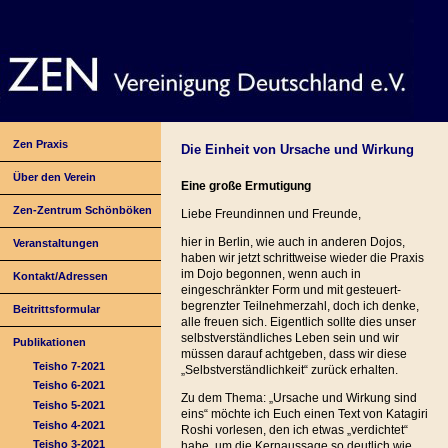
Zen Praxis
Die Einheit von Ursache und Wirkung
Über den Verein
Eine große Ermutigung
Zen-Zentrum Schönböken
Liebe Freundinnen und Freunde,
hier in Berlin, wie auch in anderen Dojos,
Veranstaltungen
haben wir jetzt schrittweise wieder die Praxis
im Dojo begonnen, wenn auch in
Kontakt/Adressen
eingeschränkter Form und mit gesteuert-
begrenzter Teilnehmerzahl, doch ich denke,
Beitrittsformular
alle freuen sich. Eigentlich sollte dies unser
selbstverständliches Leben sein und wir
Publikationen
müssen darauf achtgeben, dass wir diese
Teisho 7-2021
„Selbstverständlichkeit“ zurück erhalten.
Teisho 6-2021
Zu dem Thema: „Ursache und Wirkung sind
Teisho 5-2021
eins“ möchte ich Euch einen Text von Katagiri
Teisho 4-2021
Roshi vorlesen, den ich etwas „verdichtet“
Teisho 3-2021
habe, um die Kernaussage so deutlich wie