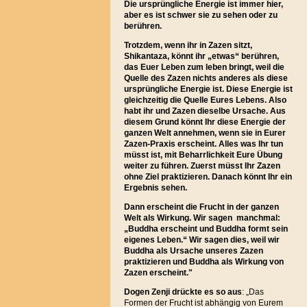
Die ursprüngliche Energie ist immer hier,
aber es ist schwer sie zu sehen oder zu
berühren.
Trotzdem, wenn ihr in Zazen sitzt,
Shikantaza, könnt ihr „etwas“ berühren,
das Euer Leben zum leben bringt, weil die
Quelle des Zazen nichts anderes als diese
ursprüngliche Energie ist. Diese Energie ist
gleichzeitig die Quelle Eures Lebens. Also
habt ihr und Zazen dieselbe Ursache. Aus
diesem Grund könnt Ihr diese Energie der
ganzen Welt annehmen, wenn sie in Eurer
Zazen-Praxis erscheint. Alles was Ihr tun
müsst ist, mit Beharrlichkeit Eure Übung
weiter zu führen. Zuerst müsst Ihr Zazen
ohne Ziel praktizieren. Danach könnt Ihr ein
Ergebnis sehen.
Dann erscheint die Frucht in der ganzen
Welt als Wirkung. Wir sagen manchmal:
„Buddha erscheint und Buddha formt sein
eigenes Leben.“ Wir sagen dies, weil wir
Buddha als Ursache unseres Zazen
praktizieren und Buddha als Wirkung von
Zazen erscheint."
Dogen Zenji drückte es so aus
:
„Das
Formen der Frucht ist abhängig von Eurem