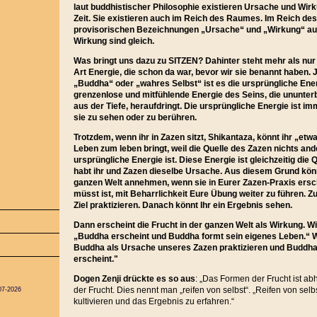
laut buddhistischer Philosophie existieren Ursache und Wirk
Zeit. Sie existieren auch im Reich des Raumes. Im Reich de
provisorischen Bezeichnungen „Ursache“ und „Wirkung“ au
Wirkung sind gleich.
Was bringt uns dazu zu SITZEN? Dahinter steht mehr als nur 
Art Energie, die schon da war, bevor wir sie benannt haben. 
„Buddha“ oder „wahres Selbst“ ist es die ursprüngliche Ene
grenzenlose und mitfühlende Energie des Seins, die ununter
aus der Tiefe, heraufdringt. Die ursprüngliche Energie ist im
sie zu sehen oder zu berühren.
Trotzdem, wenn ihr in Zazen sitzt, Shikantaza, könnt ihr „et
Leben zum leben bringt, weil die Quelle des Zazen nichts and
ursprüngliche Energie ist. Diese Energie ist gleichzeitig die
habt ihr und Zazen dieselbe Ursache. Aus diesem Grund könn
ganzen Welt annehmen, wenn sie in Eurer Zazen-Praxis ersche
müsst ist, mit Beharrlichkeit Eure Übung weiter zu führen. Z
Ziel praktizieren. Danach könnt Ihr ein Ergebnis sehen.
Dann erscheint die Frucht in der ganzen Welt als Wirkung.
„Buddha erscheint und Buddha formt sein eigenes Leben.“ Wi
Buddha als Ursache unseres Zazen praktizieren und Buddha
erscheint."
Dogen Zenji drückte es so aus
:
„Das Formen der Frucht ist a
der Frucht. Dies nennt man „reifen von selbst“. „Reifen von selb
07-2026
kultivieren und das Ergebnis zu erfahren.“