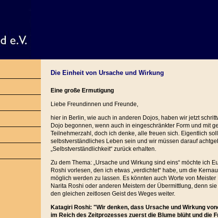
Die Einheit von Ursache und Wirkung
Eine große Ermutigung
Liebe Freundinnen und Freunde,
hier in Berlin, wie auch in anderen Dojos, haben wir jetzt schrit
Dojo begonnen, wenn auch in eingeschränkter Form und mit ge
Teilnehmerzahl, doch ich denke, alle freuen sich. Eigentlich sol
selbstverständliches Leben sein und wir müssen darauf achtge
„Selbstverständlichkeit“ zurück erhalten.
Zu dem Thema: „Ursache und Wirkung sind eins“ möchte ich Euc
Roshi vorlesen, den ich etwas „verdichtet“ habe, um die Kerna
möglich werden zu lassen. Es könnten auch Worte von Meister
Narita Roshi oder anderen Meistern der Übermittlung, denn sie 
den gleichen zeitlosen Geist des Weges weiter.
Katagiri Roshi: "Wir denken, dass Ursache und Wirkung vone
im Reich des Zeitprozesses zuerst die Blume blüht und die Fr