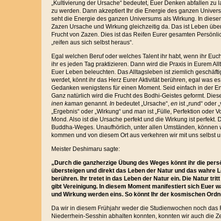
„Kultivierung der Ursache“ bedeutet, Euer Denken abfallen zu l
zu werden. Dann akzeptiert Ihr die Energie des ganzen Univer
seht die Energie des ganzen Universums als Wirkung. In dies
Zazen Ursache und Wirkung gleichzeitig da. Das ist Leben über
Frucht von Zazen. Dies ist das Reifen Eurer gesamten Persönli
„reifen aus sich selbst heraus“.
Egal welchen Beruf oder welches Talent ihr habt, wenn ihr Euch r
ihr es jeden Tag praktizieren. Dann wird die Praxis in Eurem 
Euer Leben beleuchten. Das Alltagsleben ist ziemlich geschäfti
werdet, könnt ihr das Herz Eurer Aktivität berühren, egal was es
Gedanken wenigstens für einen Moment. Seid einfach in der Ene
Ganz natürlich wird die Frucht des Bodhi-Geistes geformt. Die
inen kaman
genannt.
In
bedeutet „Ursache“,
en
ist „rund“ oder
„Ergebnis“ oder „Wirkung“ und
man
ist „Fülle, Perfektion oder V
Mond. Also ist die Ursache perfekt und die Wirkung ist perfekt. D
Buddha-Weges. Unaufhörlich, unter allen Umständen, können w
kommen und von diesem Ort aus verkehren wir mit uns selbst 
Meister Deshimaru sagte:
„Durch die ganzherzige Übung des Weges könnt ihr die pers
übersteigen und direkt das Leben der Natur und das wahre
berühren. Ihr tretet in das Leben der Natur ein. Die Natur trit
gibt Vereinigung. In diesem Moment manifestiert sich Euer 
und Wirkung werden eins. So könnt Ihr der kosmischen Ordn
Da wir in diesem Frühjahr weder die Studienwochen noch das 
Niederrhein-Sesshin abhalten konnten, konnten wir auch die Z