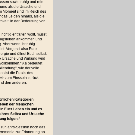
assen sowie ruhig und rein
sums als die Ursache und
em Moment sind im Reich des
 das Leiden hinaus, als die
chkeit, in der Bedeutung von
ichtig entfalten wollt, müsst
Alltagsleben ankommen und
g. Aber wenn Ihr ruhig
 ist. Vergesst also Eure
rgie und öffnet Euch selbst.
se Ursache und Wirkung wird
 „vollkommen.“
Ka
bedeutet
ollendung“, wie der volle
as ist die Praxis des
ir zum Einssein zurück
und den anderen.
önlichen Kategorien
 Leben der Menschen
t in Euer Leben ein und es
wahres Selbst und Ursache
ung folgen.“
Frühjahrs-Sesshin noch das
eremonie zur Erinnerung an