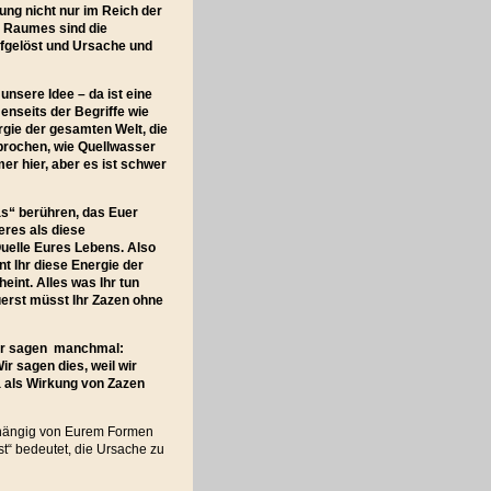
ung nicht nur im Reich der
s Raumes sind die
fgelöst und Ursache und
unsere Idee – da ist eine
Jenseits der Begriffe wie
rgie der gesamten Welt, die
brochen, wie Quellwasser
mer hier, aber es ist schwer
was“ berühren, das Euer
eres als diese
 Quelle Eures Lebens. Also
t Ihr diese Energie der
int. Alles was Ihr tun
uerst müsst Ihr Zazen ohne
 Wir sagen manchmal:
r sagen dies, weil wir
 als Wirkung von Zazen
bhängig von Eurem Formen
st“ bedeutet, die Ursache zu