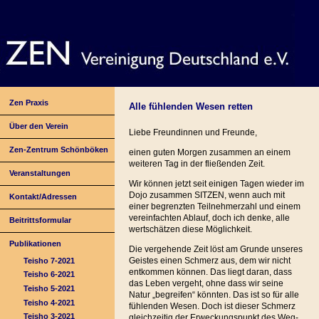
Zen Praxis
Alle fühlenden Wesen retten
Über den Verein
Liebe Freundinnen und Freunde,
Zen-Zentrum Schönböken
einen guten Morgen zusammen an einem
weiteren Tag in der fließenden Zeit.
Veranstaltungen
Wir können jetzt seit einigen Tagen wieder im
Dojo zusammen SITZEN, wenn auch mit
Kontakt/Adressen
einer begrenzten Teilnehmerzahl und einem
vereinfachten Ablauf, doch ich denke, alle
Beitrittsformular
wertschätzen diese Möglichkeit.
Publikationen
Die vergehende Zeit löst am Grunde unseres
Geistes einen Schmerz aus, dem wir nicht
Teisho 7-2021
entkommen können. Das liegt daran, dass
Teisho 6-2021
das Leben vergeht, ohne dass wir seine
Teisho 5-2021
Natur „begreifen“ könnten. Das ist so für alle
Teisho 4-2021
fühlenden Wesen. Doch ist dieser Schmerz
Teisho 3-2021
gleichzeitig der Erweckungspunkt des Weg-