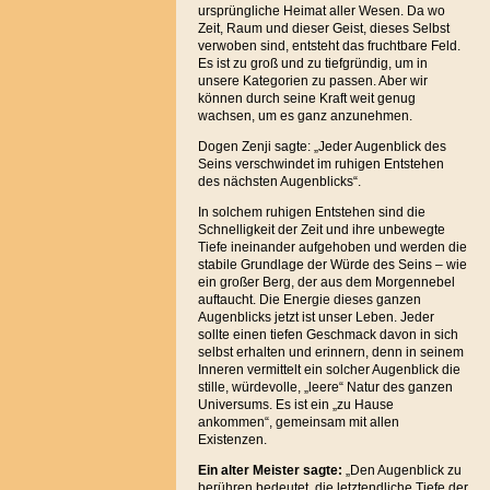
ursprüngliche Heimat aller Wesen. Da wo
Zeit, Raum und dieser Geist, dieses Selbst
verwoben sind, entsteht das fruchtbare Feld.
Es ist zu groß und zu tiefgründig, um in
unsere Kategorien zu passen. Aber wir
können durch seine Kraft weit genug
wachsen, um es ganz anzunehmen.
Dogen Zenji sagte: „Jeder Augenblick des
Seins verschwindet im ruhigen Entstehen
des nächsten Augenblicks“.
In solchem ruhigen Entstehen sind die
Schnelligkeit der Zeit und ihre unbewegte
Tiefe ineinander aufgehoben und werden die
stabile Grundlage der Würde des Seins – wie
ein großer Berg, der aus dem Morgennebel
auftaucht. Die Energie dieses ganzen
Augenblicks jetzt ist unser Leben. Jeder
sollte einen tiefen Geschmack davon in sich
selbst erhalten und erinnern, denn in seinem
Inneren vermittelt ein solcher Augenblick die
stille, würdevolle, „leere“ Natur des ganzen
Universums. Es ist ein „zu Hause
ankommen“, gemeinsam mit allen
Existenzen.
Ein alter Meister sagte:
„Den Augenblick zu
berühren bedeutet, die letztendliche Tiefe der