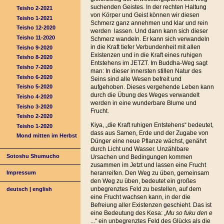
suchenden Geistes. In der rechten Haltung
Teisho 2-2021
von Körper und Geist können wir diesen
Teisho 1-2021
Schmerz ganz annehmen und klar und rein
Teisho 12-2020
werden lassen. Und dann kann sich dieser
Teisho 11-2020
Schmerz wandeln. Er kann sich verwandeln
in die Kraft tiefer Verbundenheit mit allen
Teisho 9-2020
Existenzen und in die Kraft eines ruhigen
Teisho 8-2020
Entstehens im JETZT. Im Buddha-Weg sagt
Teisho 7-2020
man: In dieser innersten stillen Natur des
Teisho 6-2020
Seins sind alle Wesen befreit und
aufgehoben. Dieses vergehende Leben kann
Teisho 5-2020
durch die Übung des Weges verwandelt
Teisho 4-2020
werden in eine wunderbare Blume und
Teisho 3-2020
Frucht.
Teisho 2-2020
Kiya, „die Kraft ruhigen Entstehens“ bedeutet,
Teisho 1-2020
dass aus Samen, Erde und der Zugabe von
Mond mitten im Herbst
Dünger eine neue Pflanze wächst, genährt
durch Licht und Wasser. Unzählbare
Sotoshu Shumucho
Ursachen und Bedingungen kommen
zusammen im Jetzt und lassen eine Frucht
heranreifen. Den Weg zu üben, gemeinsam
Impressum
den Weg zu üben, bedeutet ein großes
unbegrenztes Feld zu bestellen, auf dem
deutsch
|
english
eine Frucht wachsen kann, in der die
Befreiung aller Existenzen geschieht. Das ist
eine Bedeutung des Kesa: „
Mu so fuku den e
...“ ein unbegrenztes Feld des Glücks als die