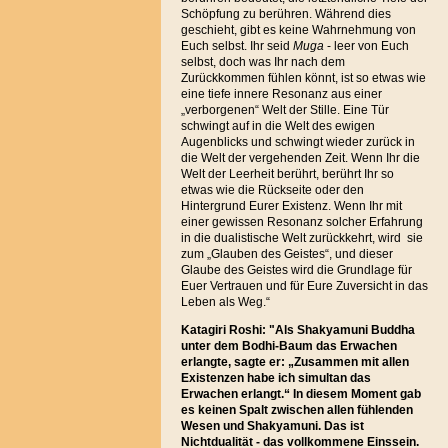
Schöpfung zu berühren. Während dies
geschieht, gibt es keine Wahrnehmung von
Euch selbst. Ihr seid
Muga
- leer von Euch
selbst, doch was Ihr nach dem
Zurückkommen fühlen könnt, ist so etwas wie
eine tiefe innere Resonanz aus einer
„verborgenen“ Welt der Stille. Eine Tür
schwingt auf in die Welt des ewigen
Augenblicks und schwingt wieder zurück in
die Welt der vergehenden Zeit. Wenn Ihr die
Welt der Leerheit berührt, berührt Ihr so
etwas wie die Rückseite oder den
Hintergrund Eurer Existenz. Wenn Ihr mit
einer gewissen Resonanz solcher Erfahrung
in die dualistische Welt zurückkehrt, wird sie
zum „Glauben des Geistes“, und dieser
Glaube des Geistes wird die Grundlage für
Euer Vertrauen und für Eure Zuversicht in das
Leben als Weg.“
Katagiri Roshi: "Als Shakyamuni Buddha
unter dem Bodhi-Baum das Erwachen
erlangte, sagte er: „Zusammen mit allen
Existenzen habe ich simultan das
Erwachen erlangt.“ In diesem Moment gab
es keinen Spalt zwischen allen fühlenden
Wesen und Shakyamuni. Das ist
Nichtdualität - das vollkommene Einssein.