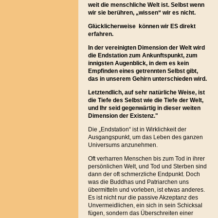
weit die menschliche Welt ist. Selbst wenn
wir sie berühren, „wissen“ wir es nicht.
Glücklicherweise können wir ES direkt
erfahren.
In der vereinigten Dimension der Welt wird
die Endstation zum Ankunftspunkt, zum
innigsten Augenblick, in dem es kein
Empfinden eines getrennten Selbst gibt,
das in unserem Gehirn unterschieden wird.
Letztendlich, auf sehr natürliche Weise, ist
die Tiefe des Selbst wie die Tiefe der Welt,
und Ihr seid gegenwärtig in dieser weiten
Dimension der Existenz."
Die „Endstation“ ist in Wirklichkeit der
Ausgangspunkt, um das Leben des ganzen
Universums anzunehmen.
Oft verharren Menschen bis zum Tod in ihrer
persönlichen Welt, und Tod und Sterben sind
dann der oft schmerzliche Endpunkt. Doch
was die Buddhas und Patriarchen uns
übermitteln und vorleben, ist etwas anderes.
Es ist nicht nur die passive Akzeptanz des
Unvermeidlichen, ein sich in sein Schicksal
fügen, sondern das Überschreiten einer