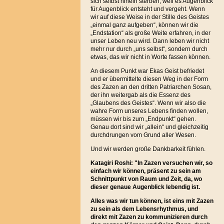
sich selbst hinein sterben, weil es Augenblick
für Augenblick entsteht und vergeht. Wenn
wir auf diese Weise in der Stille des Geistes
„einmal ganz aufgeben“, können wir die
„Endstation“ als große Weite erfahren, in der
unser Leben neu wird. Dann leben wir nicht
mehr nur durch „uns selbst“, sondern durch
etwas, das wir nicht in Worte fassen können.
An diesem Punkt war Ekas Geist befriedet
und er übermittelte diesen Weg in der Form
des Zazen an den dritten Patriarchen Sosan,
der ihn weitergab als die Essenz des
„Glaubens des Geistes“. Wenn wir also die
wahre Form unseres Lebens finden wollen,
müssen wir bis zum „Endpunkt“ gehen.
Genau dort sind wir „allein“ und gleichzeitig
durchdrungen vom Grund aller Wesen.
Und wir werden große Dankbarkeit fühlen.
Katagiri Roshi: "In Zazen versuchen wir, so
einfach wir können, präsent zu sein am
Schnittpunkt von Raum und Zeit, da, wo
dieser genaue Augenblick lebendig ist.
Alles was wir tun können, ist eins mit Zazen
zu sein als dem Lebensrhythmus, und
direkt mit Zazen zu kommunizieren durch