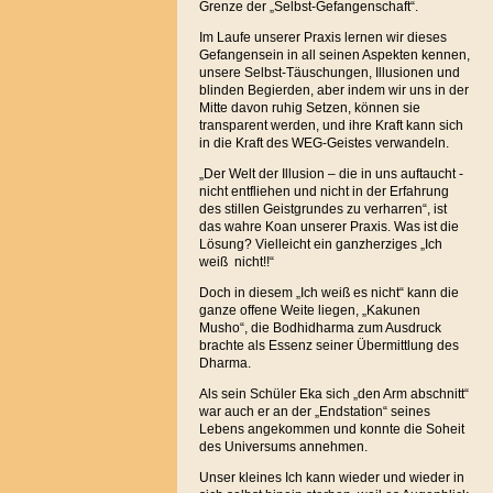
Grenze der „Selbst-Gefangenschaft“.
Im Laufe unserer Praxis lernen wir dieses
Gefangensein in all seinen Aspekten kennen,
unsere Selbst-Täuschungen, Illusionen und
blinden Begierden, aber indem wir uns in der
Mitte davon ruhig Setzen, können sie
transparent werden, und ihre Kraft kann sich
in die Kraft des WEG-Geistes verwandeln.
„Der Welt der Illusion – die in uns auftaucht -
nicht entfliehen und nicht in der Erfahrung
des stillen Geistgrundes zu verharren“, ist
das wahre Koan unserer Praxis. Was ist die
Lösung? Vielleicht ein ganzherziges „Ich
weiß nicht!!“
Doch in diesem „Ich weiß es nicht“ kann die
ganze offene Weite liegen, „Kakunen
Musho“, die Bodhidharma zum Ausdruck
brachte als Essenz seiner Übermittlung des
Dharma.
Als sein Schüler Eka sich „den Arm abschnitt“
war auch er an der „Endstation“ seines
Lebens angekommen und konnte die Soheit
des Universums annehmen.
Unser kleines Ich kann wieder und wieder in