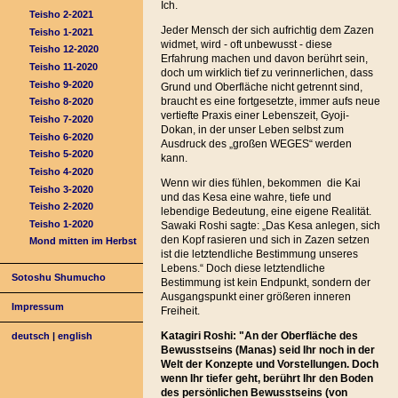
Ich.
Teisho 2-2021
Jeder Mensch der sich aufrichtig dem Zazen
Teisho 1-2021
widmet, wird - oft unbewusst - diese
Teisho 12-2020
Erfahrung machen und davon berührt sein,
Teisho 11-2020
doch um wirklich tief zu verinnerlichen, dass
Teisho 9-2020
Grund und Oberfläche nicht getrennt sind,
braucht es eine fortgesetzte, immer aufs neue
Teisho 8-2020
vertiefte Praxis einer Lebenszeit, Gyoji-
Teisho 7-2020
Dokan, in der unser Leben selbst zum
Teisho 6-2020
Ausdruck des „großen WEGES“ werden
Teisho 5-2020
kann.
Teisho 4-2020
Wenn wir dies fühlen, bekommen die Kai
Teisho 3-2020
und das Kesa eine wahre, tiefe und
Teisho 2-2020
lebendige Bedeutung, eine eigene Realität.
Teisho 1-2020
Sawaki Roshi sagte: „Das Kesa anlegen, sich
den Kopf rasieren und sich in Zazen setzen
Mond mitten im Herbst
ist die letztendliche Bestimmung unseres
Lebens.“ Doch diese letztendliche
Sotoshu Shumucho
Bestimmung ist kein Endpunkt, sondern der
Ausgangspunkt einer größeren inneren
Impressum
Freiheit.
Katagiri Roshi: "An der Oberfläche des
deutsch
|
english
Bewusstseins (Manas) seid Ihr noch in der
Welt der Konzepte und Vorstellungen. Doch
wenn Ihr tiefer geht, berührt Ihr den Boden
des persönlichen Bewusstseins (von