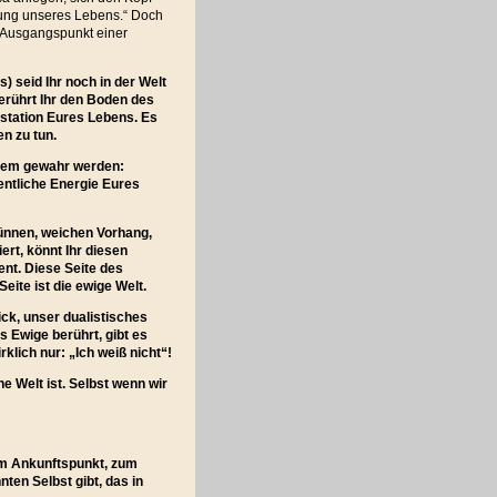
mmung unseres Lebens.“ Doch
r Ausgangspunkt einer
 seid Ihr noch in der Welt
berührt Ihr den Boden des
station Eures Lebens. Es
n zu tun.
gem gewahr werden:
entliche Energie Eures
dünnen, weichen Vorhang,
ert, könnt Ihr diesen
ent. Diese Seite des
eite ist die ewige Welt.
ck, unser dualistisches
Ewige berührt, gibt es
klich nur: „Ich weiß nicht“!
e Welt ist. Selbst wenn wir
zum Ankunftspunkt, zum
ten Selbst gibt, das in