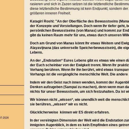
rasieren und sich in Zazen setzen ist die letztendliche Besti
diese letztendliche Bestimmung ist kein Endpunkt, sondern de
größeren inneren Freiheit.
Katagiri Roshi: "An der Oberfläche des Bewusstseins (Manas)
der Konzepte und Vorstellungen. Doch wenn Ihr tiefer geht, 
persönlichen Bewusstseins (von Manas) und kommt zur End
gibt da keinen Raum mehr für uns, etwas durch unseren Wille
Doch am Grund von Manas könnt Ihr etwas Weitem und Ewi
Alayavijnana (das universelle Speicherbewusstsein), die eig
Lebens.
An der „Endstation“ Eures Lebens gibt es etwas wie einen 
der Euch scheinbar von der Ewigkeit trennt. Wenn Ihr praktizi
Vorhang berühren. Wenn Ihr ihn berührt, wird etwas transpar
Vorhangs ist die vergängliche menschliche Welt. Die andere S
Indem wir den Geist nach innen wenden, kommt der Augenbli
Denken aufzugeben (Sampai zu machen), denn wenn man das 
nichts für unser Bewusstsein, um sich festzuhalten. Da ist wir
Wir können nicht „wissen“, wie unendlich weit die menschlich
sie berühren, „wissen“ wir es nicht.
Glücklicherweise können wir ES direkt erfahren.
07-2026
In der vereinigten Dimension der Welt wird die Endstation 
innigsten Augenblick, in dem es kein Empfinden eines getrenn