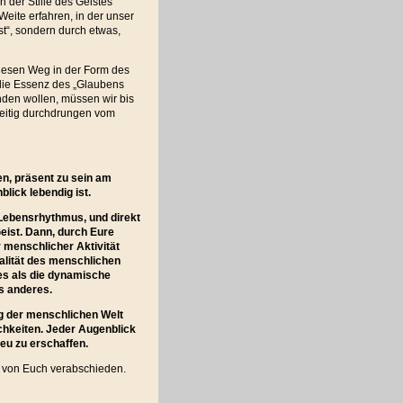
n der Stille des Geistes
Weite erfahren, in der unser
st“, sondern durch etwas,
diesen Weg in der Form des
 die Essenz des „Glaubens
nden wollen, müssen wir bis
zeitig durchdrungen vom
en, präsent zu sein am
lick lebendig ist.
m Lebensrhythmus, und direkt
eist. Dann, durch Eure
 menschlicher Aktivität
ualität des menschlichen
res als die dynamische
s anderes.
ng der menschlichen Welt
ichkeiten. Jeder Augenblick
neu zu erschaffen.
e von Euch verabschieden.