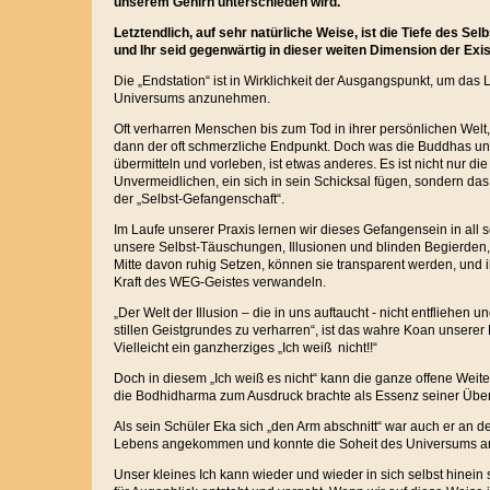
unserem Gehirn unterschieden wird.
Letztendlich, auf sehr natürliche Weise, ist die Tiefe des Selb
und Ihr seid gegenwärtig in dieser weiten Dimension der Exis
Die „Endstation“ ist in Wirklichkeit der Ausgangspunkt, um da
Universums anzunehmen.
Oft verharren Menschen bis zum Tod in ihrer persönlichen Welt
dann der oft schmerzliche Endpunkt. Doch was die Buddhas un
übermitteln und vorleben, ist etwas anderes. Es ist nicht nur d
Unvermeidlichen, ein sich in sein Schicksal fügen, sondern da
der „Selbst-Gefangenschaft“.
Im Laufe unserer Praxis lernen wir dieses Gefangensein in all
unsere Selbst-Täuschungen, Illusionen und blinden Begierden,
Mitte davon ruhig Setzen, können sie transparent werden, und ih
Kraft des WEG-Geistes verwandeln.
„Der Welt der Illusion – die in uns auftaucht - nicht entfliehen u
stillen Geistgrundes zu verharren“, ist das wahre Koan unserer
Vielleicht ein ganzherziges „Ich weiß nicht!!“
Doch in diesem „Ich weiß es nicht“ kann die ganze offene Weit
die Bodhidharma zum Ausdruck brachte als Essenz seiner Übe
Als sein Schüler Eka sich „den Arm abschnitt“ war auch er an de
Lebens angekommen und konnte die Soheit des Universums 
Unser kleines Ich kann wieder und wieder in sich selbst hinein 