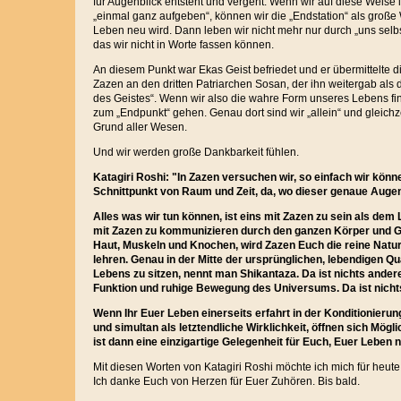
für Augenblick entsteht und vergeht. Wenn wir auf diese Weise i
„einmal ganz aufgeben“, können wir die „Endstation“ als große 
Leben neu wird. Dann leben wir nicht mehr nur durch „uns selb
das wir nicht in Worte fassen können.
An diesem Punkt war Ekas Geist befriedet und er übermittelte 
Zazen an den dritten Patriarchen Sosan, der ihn weitergab als
des Geistes“. Wenn wir also die wahre Form unseres Lebens fi
zum „Endpunkt“ gehen. Genau dort sind wir „allein“ und gleich
Grund aller Wesen.
Und wir werden große Dankbarkeit fühlen.
Katagiri Roshi: "In Zazen versuchen wir, so einfach wir könn
Schnittpunkt von Raum und Zeit, da, wo dieser genaue Augenb
Alles was wir tun können, ist eins mit Zazen zu sein als de
mit Zazen zu kommunizieren durch den ganzen Körper und G
Haut, Muskeln und Knochen, wird Zazen Euch die reine Natur
lehren. Genau in der Mitte der ursprünglichen, lebendigen Q
Lebens zu sitzen, nennt man Shikantaza. Da ist nichts ande
Funktion und ruhige Bewegung des Universums. Da ist nicht
Wenn Ihr Euer Leben einerseits erfahrt in der Konditionieru
und simultan als letztendliche Wirklichkeit, öffnen sich Mögl
ist dann eine einzigartige Gelegenheit für Euch, Euer Leben 
Mit diesen Worten von Katagiri Roshi möchte ich mich für heut
Ich danke Euch von Herzen für Euer Zuhören. Bis bald.