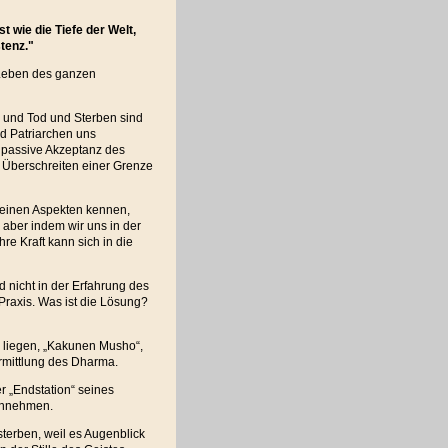
st wie die Tiefe der Welt,
tenz."
s Leben des ganzen
, und Tod und Sterben sind
d Patriarchen uns
ie passive Akzeptanz des
s Überschreiten einer Grenze
 seinen Aspekten kennen,
 aber indem wir uns in der
re Kraft kann sich in die
nd nicht in der Erfahrung des
 Praxis. Was ist die Lösung?
e liegen, „Kakunen Musho“,
rmittlung des Dharma.
r „Endstation“ seines
annehmen.
sterben, weil es Augenblick