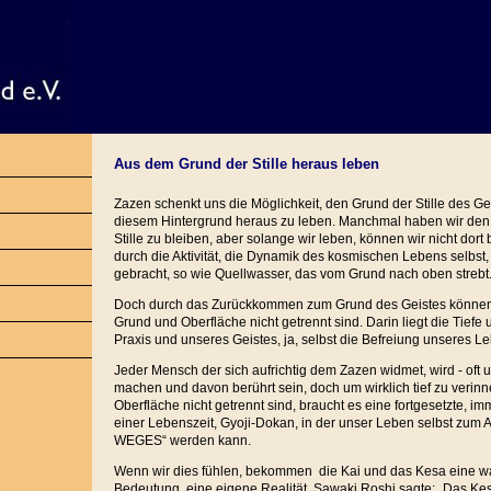
Aus dem Grund der Stille heraus leben
Zazen schenkt uns die Möglichkeit, den Grund der Stille des G
diesem Hintergrund heraus zu leben. Manchmal haben wir de
Stille zu bleiben, aber solange wir leben, können wir nicht dor
durch die Aktivität, die Dynamik des kosmischen Lebens selbst,
gebracht, so wie Quellwasser, das vom Grund nach oben strebt
Doch durch das Zurückkommen zum Grund des Geistes können w
Grund und Oberfläche nicht getrennt sind. Darin liegt die Tiefe 
Praxis und unseres Geistes, ja, selbst die Befreiung unseres L
Jeder Mensch der sich aufrichtig dem Zazen widmet, wird - oft 
machen und davon berührt sein, doch um wirklich tief zu verin
Oberfläche nicht getrennt sind, braucht es eine fortgesetzte, im
einer Lebenszeit, Gyoji-Dokan, in der unser Leben selbst zum
WEGES“ werden kann.
Wenn wir dies fühlen, bekommen die Kai und das Kesa eine wa
Bedeutung, eine eigene Realität. Sawaki Roshi sagte: „Das Ke