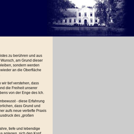
eistes zu berühren und aus
n Wunsch, am Grund dieser
t bleiben, sondern werden
 wieder an die Oberfläche
.
ir tief verstehen, dass
und die Freiheit unserer
ebens von der Enge des Ich.
unbewusst - diese Erfahrung
nerlichen, dass Grund und
mer aufs neue vertiefte Praxis
 Ausdruck des „großen
hre, tiefe und lebendige
sa anlegen, sich den Kopf