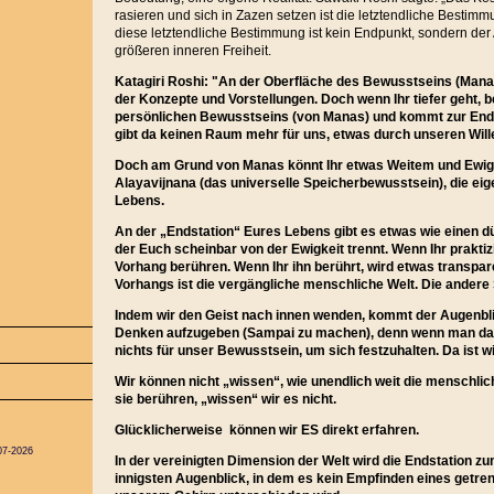
rasieren und sich in Zazen setzen ist die letztendliche Besti
diese letztendliche Bestimmung ist kein Endpunkt, sondern de
größeren inneren Freiheit.
Katagiri Roshi: "An der Oberfläche des Bewusstseins (Manas)
der Konzepte und Vorstellungen. Doch wenn Ihr tiefer geht, 
persönlichen Bewusstseins (von Manas) und kommt zur End
gibt da keinen Raum mehr für uns, etwas durch unseren Wille
Doch am Grund von Manas könnt Ihr etwas Weitem und Ewi
Alayavijnana (das universelle Speicherbewusstsein), die eig
Lebens.
An der „Endstation“ Eures Lebens gibt es etwas wie einen 
der Euch scheinbar von der Ewigkeit trennt. Wenn Ihr praktizi
Vorhang berühren. Wenn Ihr ihn berührt, wird etwas transpar
Vorhangs ist die vergängliche menschliche Welt. Die andere S
Indem wir den Geist nach innen wenden, kommt der Augenbli
Denken aufzugeben (Sampai zu machen), denn wenn man das 
nichts für unser Bewusstsein, um sich festzuhalten. Da ist wir
Wir können nicht „wissen“, wie unendlich weit die menschlich
sie berühren, „wissen“ wir es nicht.
Glücklicherweise können wir ES direkt erfahren.
07-2026
In der vereinigten Dimension der Welt wird die Endstation 
innigsten Augenblick, in dem es kein Empfinden eines getrenn