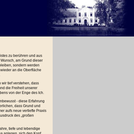
eistes zu berühren und aus
n Wunsch, am Grund dieser
t bleiben, sondern werden
 wieder an die Oberfläche
.
ir tief verstehen, dass
und die Freiheit unserer
ebens von der Enge des Ich.
unbewusst - diese Erfahrung
nerlichen, dass Grund und
mer aufs neue vertiefte Praxis
 Ausdruck des „großen
hre, tiefe und lebendige
sa anlegen, sich den Kopf