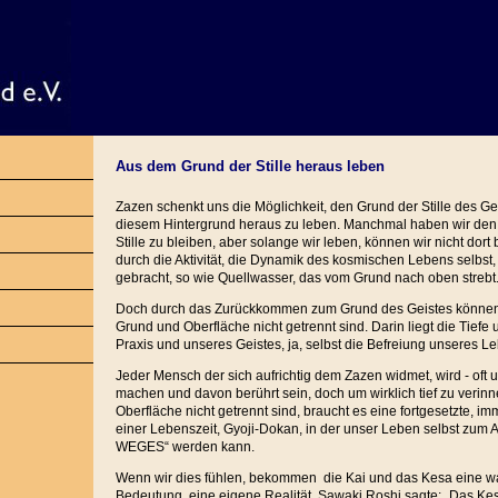
Aus dem Grund der Stille heraus leben
Zazen schenkt uns die Möglichkeit, den Grund der Stille des G
diesem Hintergrund heraus zu leben. Manchmal haben wir de
Stille zu bleiben, aber solange wir leben, können wir nicht dor
durch die Aktivität, die Dynamik des kosmischen Lebens selbst,
gebracht, so wie Quellwasser, das vom Grund nach oben strebt
Doch durch das Zurückkommen zum Grund des Geistes können w
Grund und Oberfläche nicht getrennt sind. Darin liegt die Tiefe 
Praxis und unseres Geistes, ja, selbst die Befreiung unseres L
Jeder Mensch der sich aufrichtig dem Zazen widmet, wird - oft 
machen und davon berührt sein, doch um wirklich tief zu verin
Oberfläche nicht getrennt sind, braucht es eine fortgesetzte, im
einer Lebenszeit, Gyoji-Dokan, in der unser Leben selbst zum
WEGES“ werden kann.
Wenn wir dies fühlen, bekommen die Kai und das Kesa eine wa
Bedeutung, eine eigene Realität. Sawaki Roshi sagte: „Das Ke