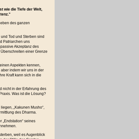
st wie die Tiefe der Welt,
tenz."
s Leben des ganzen
, und Tod und Sterben sind
d Patriarchen uns
ie passive Akzeptanz des
s Überschreiten einer Grenze
 seinen Aspekten kennen,
 aber indem wir uns in der
re Kraft kann sich in die
nd nicht in der Erfahrung des
 Praxis. Was ist die Lösung?
e liegen, „Kakunen Musho“,
rmittlung des Dharma.
r „Endstation“ seines
annehmen.
sterben, weil es Augenblick