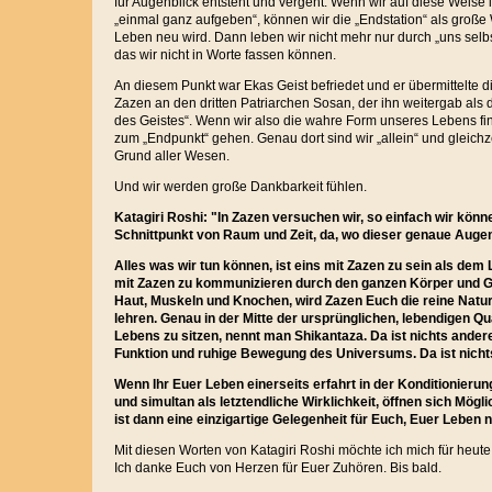
für Augenblick entsteht und vergeht. Wenn wir auf diese Weise i
„einmal ganz aufgeben“, können wir die „Endstation“ als große 
Leben neu wird. Dann leben wir nicht mehr nur durch „uns selb
das wir nicht in Worte fassen können.
An diesem Punkt war Ekas Geist befriedet und er übermittelte 
Zazen an den dritten Patriarchen Sosan, der ihn weitergab als
des Geistes“. Wenn wir also die wahre Form unseres Lebens fi
zum „Endpunkt“ gehen. Genau dort sind wir „allein“ und gleich
Grund aller Wesen.
Und wir werden große Dankbarkeit fühlen.
Katagiri Roshi: "In Zazen versuchen wir, so einfach wir könn
Schnittpunkt von Raum und Zeit, da, wo dieser genaue Augenb
Alles was wir tun können, ist eins mit Zazen zu sein als de
mit Zazen zu kommunizieren durch den ganzen Körper und G
Haut, Muskeln und Knochen, wird Zazen Euch die reine Natur
lehren. Genau in der Mitte der ursprünglichen, lebendigen Q
Lebens zu sitzen, nennt man Shikantaza. Da ist nichts ande
Funktion und ruhige Bewegung des Universums. Da ist nicht
Wenn Ihr Euer Leben einerseits erfahrt in der Konditionieru
und simultan als letztendliche Wirklichkeit, öffnen sich Mögl
ist dann eine einzigartige Gelegenheit für Euch, Euer Leben 
Mit diesen Worten von Katagiri Roshi möchte ich mich für heut
Ich danke Euch von Herzen für Euer Zuhören. Bis bald.