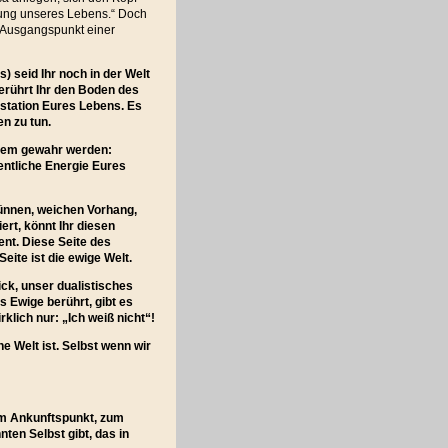
mmung unseres Lebens.“ Doch
r Ausgangspunkt einer
 seid Ihr noch in der Welt
berührt Ihr den Boden des
station Eures Lebens. Es
n zu tun.
gem gewahr werden:
entliche Energie Eures
dünnen, weichen Vorhang,
ert, könnt Ihr diesen
ent. Diese Seite des
eite ist die ewige Welt.
ck, unser dualistisches
Ewige berührt, gibt es
klich nur: „Ich weiß nicht“!
e Welt ist. Selbst wenn wir
zum Ankunftspunkt, zum
ten Selbst gibt, das in