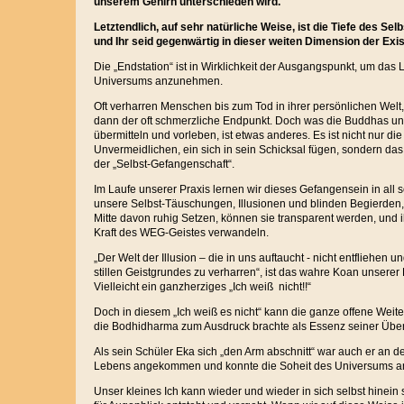
unserem Gehirn unterschieden wird.
Letztendlich, auf sehr natürliche Weise, ist die Tiefe des Selb
und Ihr seid gegenwärtig in dieser weiten Dimension der Exis
Die „Endstation“ ist in Wirklichkeit der Ausgangspunkt, um da
Universums anzunehmen.
Oft verharren Menschen bis zum Tod in ihrer persönlichen Welt
dann der oft schmerzliche Endpunkt. Doch was die Buddhas un
übermitteln und vorleben, ist etwas anderes. Es ist nicht nur d
Unvermeidlichen, ein sich in sein Schicksal fügen, sondern da
der „Selbst-Gefangenschaft“.
Im Laufe unserer Praxis lernen wir dieses Gefangensein in all
unsere Selbst-Täuschungen, Illusionen und blinden Begierden,
Mitte davon ruhig Setzen, können sie transparent werden, und ih
Kraft des WEG-Geistes verwandeln.
„Der Welt der Illusion – die in uns auftaucht - nicht entfliehen u
stillen Geistgrundes zu verharren“, ist das wahre Koan unserer
Vielleicht ein ganzherziges „Ich weiß nicht!!“
Doch in diesem „Ich weiß es nicht“ kann die ganze offene Weit
die Bodhidharma zum Ausdruck brachte als Essenz seiner Übe
Als sein Schüler Eka sich „den Arm abschnitt“ war auch er an de
Lebens angekommen und konnte die Soheit des Universums 
Unser kleines Ich kann wieder und wieder in sich selbst hinein 