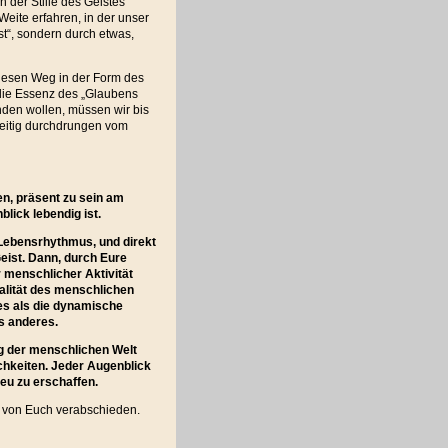
n der Stille des Geistes
Weite erfahren, in der unser
st“, sondern durch etwas,
diesen Weg in der Form des
 die Essenz des „Glaubens
nden wollen, müssen wir bis
zeitig durchdrungen vom
en, präsent zu sein am
lick lebendig ist.
m Lebensrhythmus, und direkt
eist. Dann, durch Eure
 menschlicher Aktivität
ualität des menschlichen
res als die dynamische
s anderes.
ng der menschlichen Welt
ichkeiten. Jeder Augenblick
neu zu erschaffen.
e von Euch verabschieden.