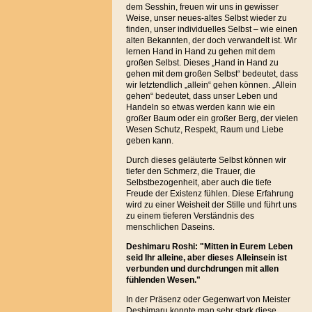
dem Sesshin, freuen wir uns in gewisser
Weise, unser neues-altes Selbst wieder zu
finden, unser individuelles Selbst – wie einen
alten Bekannten, der doch verwandelt ist. Wir
lernen Hand in Hand zu gehen mit dem
großen Selbst. Dieses „Hand in Hand zu
gehen mit dem großen Selbst“ bedeutet, dass
wir letztendlich „allein“ gehen können. „Allein
gehen“ bedeutet, dass unser Leben und
Handeln so etwas werden kann wie ein
großer Baum oder ein großer Berg, der vielen
Wesen Schutz, Respekt, Raum und Liebe
geben kann.
Durch dieses geläuterte Selbst können wir
tiefer den Schmerz, die Trauer, die
Selbstbezogenheit, aber auch die tiefe
Freude der Existenz fühlen. Diese Erfahrung
wird zu einer Weisheit der Stille und führt uns
zu einem tieferen Verständnis des
menschlichen Daseins.
Deshimaru Roshi: "Mitten in Eurem Leben
seid Ihr alleine, aber dieses Alleinsein ist
verbunden und durchdrungen mit allen
fühlenden Wesen."
In der Präsenz oder Gegenwart von Meister
Deshimaru konnte man sehr stark diese