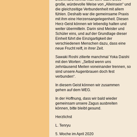
große, würdevolle Weise von „Alleinsein“ und
die gleichzeitige Verbundenheit mit allem
fühlen. Deshalb war die gemeinsame Praxis
mit ihm eine Herzensangelegenheit. Diesen
Herz-Geist können wir lebendig halten und
weiter übermitteln. Darin sind Meister und
Schüler eins, und auf der Grundlage dieser
Einheit führt die Einzigartigkeit der
verschiedenen Menschen dazu, dass eine
neue Frucht reift, in ihrer Zeit.
Sawaki Roshi zitierte manchmal Yoka Daishi
mit den Worten: „Selbst wenn uns
zehntausend Meilen voneinander trennen, so
sind unsere Augenbrauen doch fest
verbunden“.
In diesem Geist können wir zusammen
gehen auf dem WEG.
In der Hoffnung, dass wir bald wieder
gemeinsam unsere Zagus ausbreiten
können, bitte bleibt gesund.
Herzlichst
L. Tenryu
5. Woche im April 2020