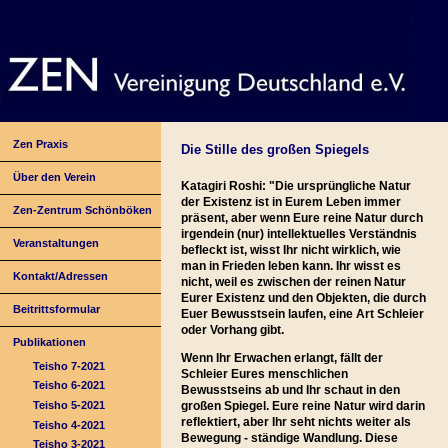
Zen Praxis
Die Stille des großen Spiegels
Über den Verein
Katagiri Roshi: "Die ursprüngliche Natur
der Existenz ist in Eurem Leben immer
Zen-Zentrum Schönböken
präsent, aber wenn Eure reine Natur durch
irgendein (nur) intellektuelles Verständnis
Veranstaltungen
befleckt ist, wisst Ihr nicht wirklich, wie
man in Frieden leben kann. Ihr wisst es
Kontakt/Adressen
nicht, weil es zwischen der reinen Natur
Eurer Existenz und den Objekten, die durch
Beitrittsformular
Euer Bewusstsein laufen, eine Art Schleier
oder Vorhang gibt.
Publikationen
Wenn Ihr Erwachen erlangt, fällt der
Teisho 7-2021
Schleier Eures menschlichen
Teisho 6-2021
Bewusstseins ab und Ihr schaut in den
Teisho 5-2021
großen Spiegel. Eure reine Natur wird darin
reflektiert, aber Ihr seht nichts weiter als
Teisho 4-2021
Bewegung - ständige Wandlung. Diese
Teisho 3-2021