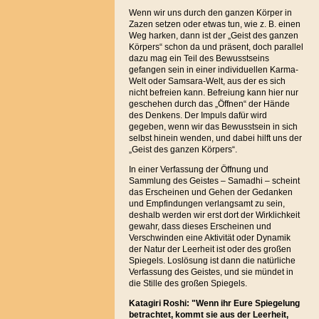
Wenn wir uns durch den ganzen Körper in
Zazen setzen oder etwas tun, wie z. B. einen
Weg harken, dann ist der „Geist des ganzen
Körpers“ schon da und präsent, doch parallel
dazu mag ein Teil des Bewusstseins
gefangen sein in einer individuellen Karma-
Welt oder Samsara-Welt, aus der es sich
nicht befreien kann. Befreiung kann hier nur
geschehen durch das „Öffnen“ der Hände
des Denkens. Der Impuls dafür wird
gegeben, wenn wir das Bewusstsein in sich
selbst hinein wenden, und dabei hilft uns der
„Geist des ganzen Körpers“.
In einer Verfassung der Öffnung und
Sammlung des Geistes – Samadhi – scheint
das Erscheinen und Gehen der Gedanken
und Empfindungen verlangsamt zu sein,
deshalb werden wir erst dort der Wirklichkeit
gewahr, dass dieses Erscheinen und
Verschwinden eine Aktivität oder Dynamik
der Natur der Leerheit ist oder des großen
Spiegels. Loslösung ist dann die natürliche
Verfassung des Geistes, und sie mündet in
die Stille des großen Spiegels.
Katagiri Roshi: "Wenn ihr Eure Spiegelung
betrachtet, kommt sie aus der Leerheit,