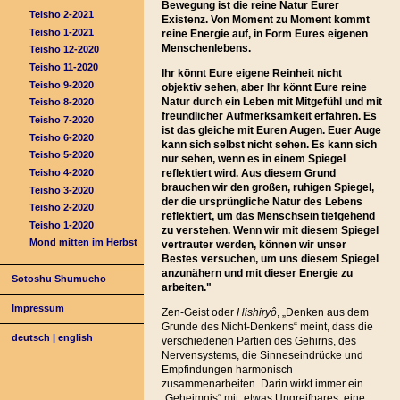
Bewegung ist die reine Natur Eurer
Teisho 2-2021
Existenz. Von Moment zu Moment kommt
Teisho 1-2021
reine Energie auf, in Form Eures eigenen
Menschenlebens.
Teisho 12-2020
Teisho 11-2020
Ihr könnt Eure eigene Reinheit nicht
Teisho 9-2020
objektiv sehen, aber Ihr könnt Eure reine
Natur durch ein Leben mit Mitgefühl und mit
Teisho 8-2020
freundlicher Aufmerksamkeit erfahren. Es
Teisho 7-2020
ist das gleiche mit Euren Augen. Euer Auge
Teisho 6-2020
kann sich selbst nicht sehen. Es kann sich
Teisho 5-2020
nur sehen, wenn es in einem Spiegel
Teisho 4-2020
reflektiert wird. Aus diesem Grund
brauchen wir den großen, ruhigen Spiegel,
Teisho 3-2020
der die ursprüngliche Natur des Lebens
Teisho 2-2020
reflektiert, um das Menschsein tiefgehend
Teisho 1-2020
zu verstehen. Wenn wir mit diesem Spiegel
Mond mitten im Herbst
vertrauter werden, können wir unser
Bestes versuchen, um uns diesem Spiegel
anzunähern und mit dieser Energie zu
Sotoshu Shumucho
arbeiten."
Impressum
Zen-Geist oder
Hishiryô
, „Denken aus dem
Grunde des Nicht-Denkens“ meint, dass die
deutsch
|
english
verschiedenen Partien des Gehirns, des
Nervensystems, die Sinneseindrücke und
Empfindungen harmonisch
zusammenarbeiten. Darin wirkt immer ein
„Geheimnis“ mit, etwas Ungreifbares, eine