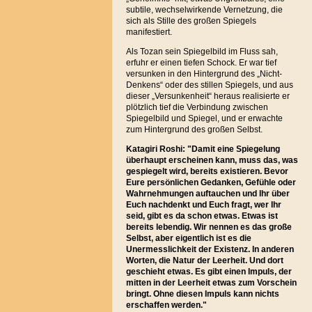
subtile, wechselwirkende Vernetzung, die
sich als Stille des großen Spiegels
manifestiert.
Als Tozan sein Spiegelbild im Fluss sah,
erfuhr er einen tiefen Schock. Er war tief
versunken in den Hintergrund des „Nicht-
Denkens“ oder des stillen Spiegels, und aus
dieser „Versunkenheit“ heraus realisierte er
plötzlich tief die Verbindung zwischen
Spiegelbild und Spiegel, und er erwachte
zum Hintergrund des großen Selbst.
Katagiri Roshi: "Damit eine Spiegelung
überhaupt erscheinen kann, muss das, was
gespiegelt wird, bereits existieren. Bevor
Eure persönlichen Gedanken, Gefühle oder
Wahrnehmungen auftauchen und Ihr über
Euch nachdenkt und Euch fragt, wer Ihr
seid, gibt es da schon etwas. Etwas ist
bereits lebendig. Wir nennen es das große
Selbst, aber eigentlich ist es die
Unermesslichkeit der Existenz. In anderen
Worten, die Natur der Leerheit. Und dort
geschieht etwas. Es gibt einen Impuls, der
mitten in der Leerheit etwas zum Vorschein
bringt. Ohne diesen Impuls kann nichts
erschaffen werden."